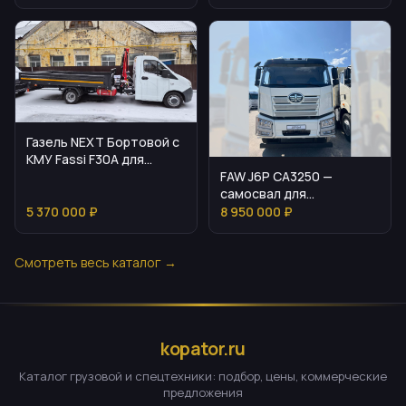
Газель NEXT Бортовой с
КМУ Fassi F30A для
FAW J6P CA3250 —
городских и
самосвал для
региональных задач
интенсивных карьерных
5 370 000 ₽
8 950 000 ₽
и стройзадач
Смотреть весь каталог →
kopator.ru
Каталог грузовой и спецтехники: подбор, цены, коммерческие
предложения