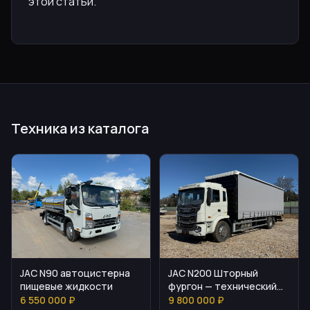
этой статьи.
Техника из каталога
JAC N90 автоцистерна
JAC N200 Шторный
пищевые жидкости
фургон — технический
разбор и возможности
6 550 000 ₽
9 800 000 ₽