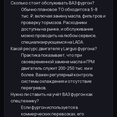
Сколько стоит обслуживать ВАЗ фургон?
Обычно плановое ТО обходится в 5-8
тыс. ₽, включая замену масла, фильтров и
проверку тормозов. Расходники
доступны на рынке, и обслуживание
можно проводить на любом сервисе,
специализирующемся на LADA.
Какой ресурс двигателя у Largus фургона?
Практика показывает, что при
своевременной замене масла и ГРМ
двигатель служит 200-250 тыс. км и
более. Важен регулярный контроль
системы охлаждения и отсутствие
перегревов.
Нужно ли ставить на учёт ВАЗ фургон как
спецтехнику?
Если фургон используется в
коммерческих перевозках, его