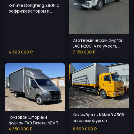
Купите Dongfeng Z80N с
рефрижератором и
полной подготовкой
Изотермический фургон
JAC N200: что учесть
перед покупкой
4 500 000 ₽
7 150 000 ₽
Как выбрать КАМАЗ 4308
Грузовой шторный
шторный фургон
фургон ГАЗ Газель NEXT
с спальником
4 350 000 ₽
6 500 000 ₽