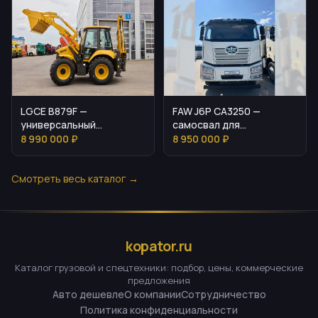
LGCE B879F —
FAW J6P CA3250 —
универсальный
самосвал для
экскаватор-погрузчик
интенсивных карьерных
8 990 000 ₽
8 950 000 ₽
для стройсайтов
и стройзадач
Смотреть весь каталог →
kopator.ru
Каталог грузовой и спецтехники: подбор, цены, коммерческие
предложения
Авто дешевле
О компании
Сотрудничество
Политика конфиденциальности