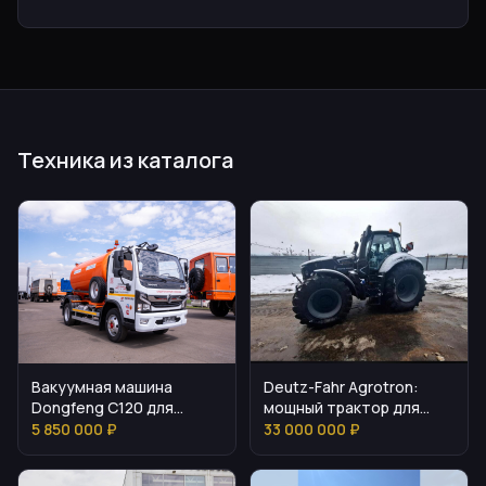
Техника из каталога
Вакуумная машина
Deutz-Fahr Agrotron:
Dongfeng C120 для
мощный трактор для
коммунальных и
универсальных задач
5 850 000 ₽
33 000 000 ₽
промышленных задач