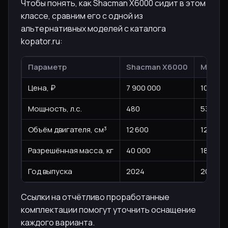
Чтобы понять, как Shacman X6000 сидит в этом
классе, сравним его с одной из
альтернативных моделей с каталога
kopator.ru:
Параметр
Shacman X6000
Merced
Цена, ₽
7 900 000
10 900 
Мощность, л.с.
480
530
Объём двигателя, см³
12 600
12 809
Разрешённая масса, кг
40 000
18 000
Год выпуска
2024
2023
Ссылки на отчётливо проработанные
комплектации помогут уточнить оснащение
каждого варианта.