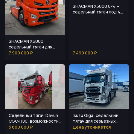
SHACMAN X5000 6×4 —
седельный тягач под 40-
тонные автопоезда
SHACMAN X6000
седельный тягач для
дальних перевозок
7 900 000 ₽
7 490 000 ₽
Седельный тягач Dayun
Isuzu Giga: седельный
CGC4180: возможности
тягач для серьезных
и задачи
задач
5 600 000 ₽
Цена уточняется