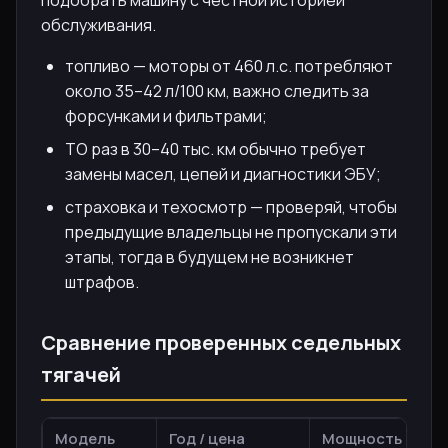
обслуживания.
топливо — моторы от 460 л.с. потребляют
около 35–42 л/100 км, важно следить за
форсунками и фильтрами;
ТО раз в 30–40 тыс. км обычно требует
замены масел, цепей и диагностики ЭБУ;
страховка и техосмотр — проверяй, чтобы
предыдущие владельцы не пропускали эти
этапы, тогда в будущем не возникнет
штрафов.
Сравнение проверенных седельных
тягачей
Модель
Год / цена
Мощность
Ос