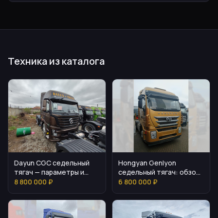
Техника из каталога
Dayun CGC седельный
Hongyan Genlyon
тягач — параметры и
седельный тягач: обзор
комплектация
и параметры
8 800 000 ₽
6 800 000 ₽