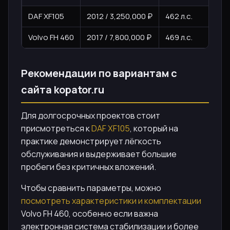
DAF XF105
2012 / 3,250,000 ₽
462 л.с.
пр
Volvo FH 460
2017 / 7,800,000 ₽
469 л.с.
ко
Рекомендации по вариантам с
сайта kopator.ru
Для долгосрочных проектов стоит
присмотреться к
DAF XF105
, который на
практике демонстрирует лёгкость
обслуживания и выдерживает большие
пробеги без критичных вложений.
Чтобы сравнить параметры, можно
посмотреть характеристики и комплектации
Volvo FH 460, особенно если важна
электронная система стабилизации и более