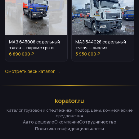
МАЗ 643008 седельный
МАЗ 544028 седельный
тягач — параметры и
тягач — анализ
оснащение
параметров и
6 890 000 ₽
5 950 000 ₽
стоимости
Смотреть весь каталог →
kopator.ru
Каталог грузовой и спецтехники: подбор, цены, коммерческие
предложения
Авто дешевле
О компании
Сотрудничество
Политика конфиденциальности