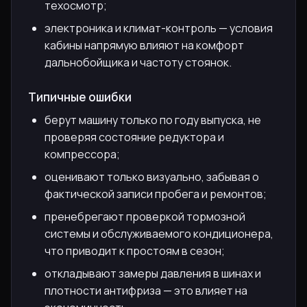
техосмотр;
электроника и климат-контроль — условия
кабины напрямую влияют на комфорт
дальнобойщика и частоту стоянок.
Типичные ошибки
берут машину только по году выпуска, не
проверяя состояние редуктора и
компрессора;
оценивают только визуально, забывая о
фактической записи пробега и ремонтов;
пренебрегают проверкой тормозной
системы и обслуживаемого кондиционера,
что приводит к простоям в сезон;
откладывают замеры давления в шинах и
плотности антифриза — это влияет на