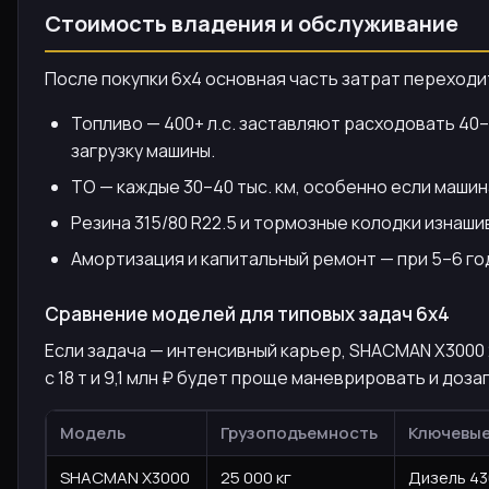
Стоимость владения и обслуживание
После покупки 6х4 основная часть затрат переходи
Топливо — 400+ л.с. заставляют расходовать 40–4
загрузку машины.
ТО — каждые 30–40 тыс. км, особенно если маши
Резина 315/80 R22.5 и тормозные колодки изнаши
Амортизация и капитальный ремонт — при 5–6 год
Сравнение моделей для типовых задач 6х4
Если задача — интенсивный карьер, SHACMAN X3000 2
с 18 т и 9,1 млн ₽ будет проще маневрировать и доз
Модель
Грузоподъемность
Ключевые
SHACMAN X3000
25 000 кг
Дизель 430