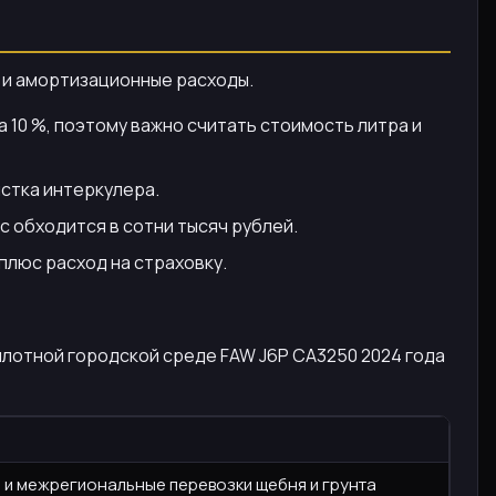
н и амортизационные расходы.
а 10 %, поэтому важно считать стоимость литра и
истка интеркулера.
с обходится в сотни тысяч рублей.
плюс расход на страховку.
 плотной городской среде FAW J6P CA3250 2024 года
 и межрегиональные перевозки щебня и грунта