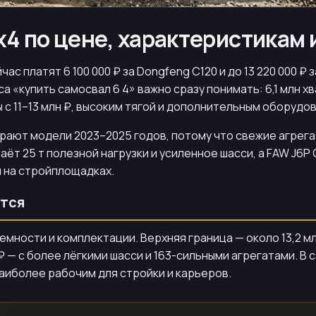
х4 по цене, характеристикам 
ас платят 6 100 000 ₽ за Dongfeng C120 и до 13 220 000 
са «купить самосвал 6 4» важно сразу понимать: 6,1 млн х
 с 11–13 млн ₽, высоким тягой и дополнительным оборудо
рают модели 2023–2025 годов, потому что свежие агрега
аёт 25 т полезной нагрузки и усиленное шасси, а FAW J6P CA
и на стройплощадках.
ются
мности и комплектации. Верхняя граница — около 13,2 м
 ₽ — с более лёгкими шасси и 163-сильными агрегатами. В
наиболее рабочим для стройки и карьеров.