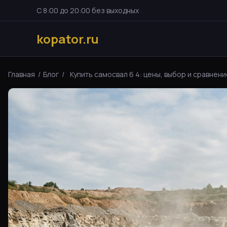
С 8:00 до 20:00 без выходных
kopator.ru
Главная
/
Блог
/
Купить самосвал 6 4: цены, выбор и сравнение