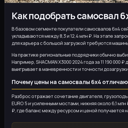
Как подобрать самосвал 6
В базовом сегменте покупатели самосвалов 6х4 сейч
укладываются между 8,3 и 12,4 млн ₽. На этапе запро
для карьера с большой загрузкой требуются машины
На практике региональные подрядчики обычно выби
Например, SHACMAN X3000 2024 года за 11 190 000 ₽ д
выигрывает в маневренности и точности дозагрузк
Почему цены на самосвалы 6х4 отлича
Разброс отражает сочетание двигателя, грузоподъе
EURO 5 и усиленными мостами, нижняя около 6,1 млн
₽, где баланс между ресурсом и ценой получается 