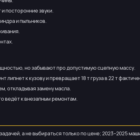
чины.
 и посторонние звуки.
индра и пыльников.
живания.
нтах.
ощностью, но забывают про допустимую сцепную массу.
т липнет к кузову и превращает 18 т груза в 22 т фактиче
м, откладывая замену масла.
то ведёт к внезапным ремонтам.
дачей, а не выбираться только по цене; 2023–2025 машин