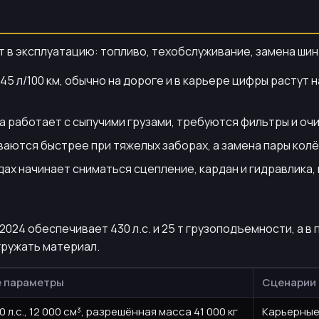
т в эксплуатацию: топливо, техобслуживание, замена ши
5 л/100 км, обычно на дороге и в карьере цифры растут н
на работает с сыпучими грузами, требуются фильтры и оч
ваются быстрее при тяжелых заборах, а замена пары колё
ах начинает сниматься сцепление, кардан и гидравлика, 
024 обеспечивает 430 л.с. и 25 т грузоподъемности, а в
агружать материал.
 параметры
Сценарии
 л.с., 12 000 см³, разрешённая масса 41 000 кг
Карьерные