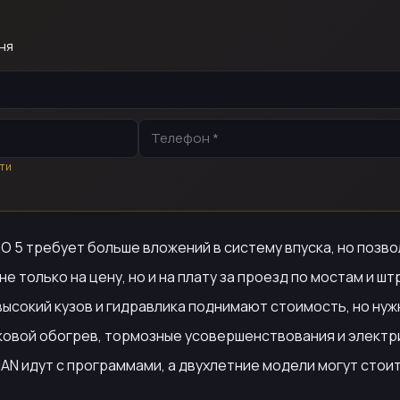
ня
ти
RO 5 требует больше вложений в систему впуска, но позв
 только на цену, но и на плату за проезд по мостам и шт
высокий кузов и гидравлика поднимают стоимость, но нужн
овой обогрев, тормозные усовершенствования и электри
AN идут с программами, а двухлетние модели могут стои