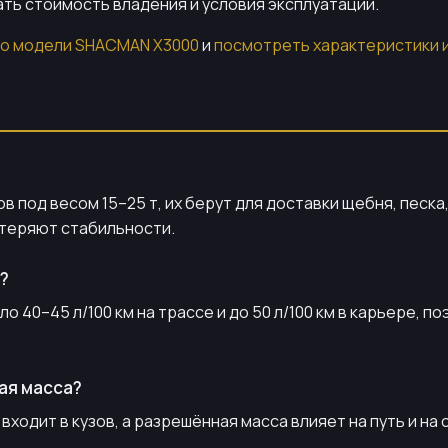
ать стоимость владения и условия эксплуатации.
о модели SHACMAN X3000
и
посмотреть характеристики 
 под весом 15–25 т, их берут для доставки щебня, песка
 теряют стабильности.
?
ло 40–45 л/100 км на трассе и до 50 л/100 км в карьере, 
ая масса?
одит в кузов, а разрешённая масса влияет на путь и на 