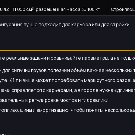
 л.с., 11 050 см³, разрешённая масса 35 100 кг
Стройплощ
фигурация лучше подходит для карьера или для стройки.
е реальные задачи и сравнивайте параметры, а не тольк
для сыпучих грузов полезный объём важнее нескольких 
те: 41 т и выше может потребовать маршрутного разреш
ами справляется с карьерами, а в городе нужна «длинна
овательны к регулировке мостов и гидравлики.
опливо, шины и амортизацию, чтобы понять, насколько в