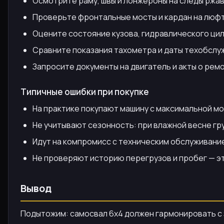
Осмотрите раму, швы и лонжероны на следы ржав
Проверьте фронтальные мосты и кардан на люфт
Оцените состояние кузова, гидравлического цил
Сравните показания тахометра и даты техобслу
Запросите документы на двигатель и акты о ремо
Типичные ошибки при покупке
На практике покупают машину с максимальной м
Не учитывают сезонность: при влажной весне грун
Идут на компромисс с техническим обслуживание
Не проверяют историю перегрузов и пробег — э
Вывод
Подытожим: самосвал 6х4 должен гармонировать с за