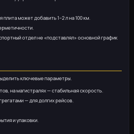
плита может добавить 1–2 л на 100 км.
герметичности.
спортный отдел не «подставлял» основной график
 выделить ключевые параметры.
ов, на магистралях — стабильная скорость.
грегатами — для долгих рейсов.
ытия и упаковки.