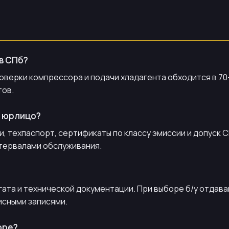
в СПб?
верки компрессора и подачи хладагента обходится в 70–90
тов.
а юрлицо?
, техпаспорт, сертификаты по классу эмиссии и допуск С
тервалами обслуживания.
гата и технической документации. При выборе б/у отда
сными записями.
оре?