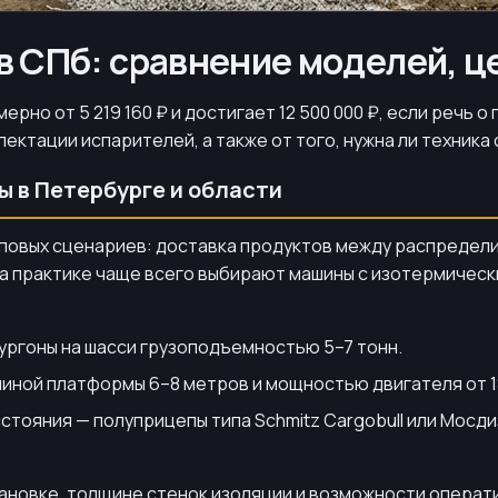
в СПб: сравнение моделей, ц
но от 5 219 160 ₽ и достигает 12 500 000 ₽, если речь 
лектации испарителей, а также от того, нужна ли техник
 в Петербурге и области
иповых сценариев: доставка продуктов между распредели
 На практике чаще всего выбирают машины с изотермичес
ургоны на шасси грузоподъемностью 5–7 тонн.
иной платформы 6–8 метров и мощностью двигателя от 18
стояния — полуприцепы типа Schmitz Cargobull или Мосд
ановке, толщине стенок изоляции и возможности операти