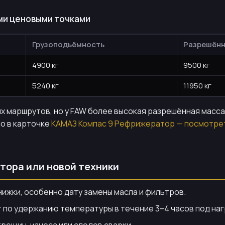
ыми ценовыми точками
Грузоподъёмность
Разрешённ
4900 кг
9500 кг
5240 кг
11950 кг
х маршрутов, но у FAW более высокая разрешённая масса,
но в карточке
КАМАЗ Компас 9 Рефрижератор — посмотрет
тора или новой техники
ижки, особенно дату замены масла и фильтров.
 по удержанию температуры в течение 3–4 часов под наг
рещин, износа или следов сварки.