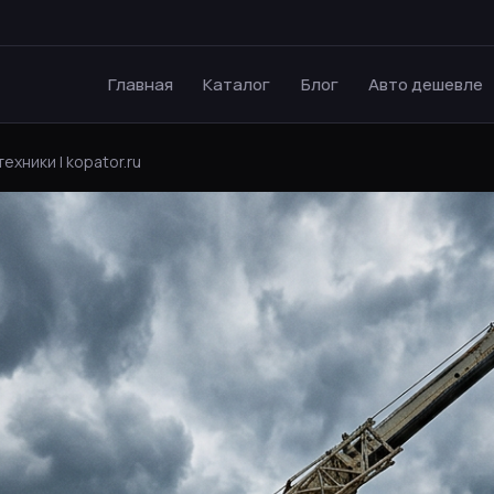
Главная
Каталог
Блог
Авто дешевле
хники | kopator.ru