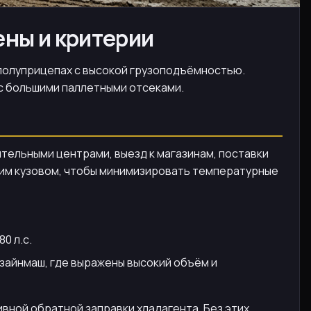
ены и критерии
о полуприцепах с высокой грузоподъёмностью.
а с большими паллетными отсеками.
тельными центрами, выезд к магазинам, поставки
ким кузовом, чтобы минимизировать температурные
0 л.с.
изайнмаш, где выражены высокий объём и
вной обратной заправки хладагента. Без этих