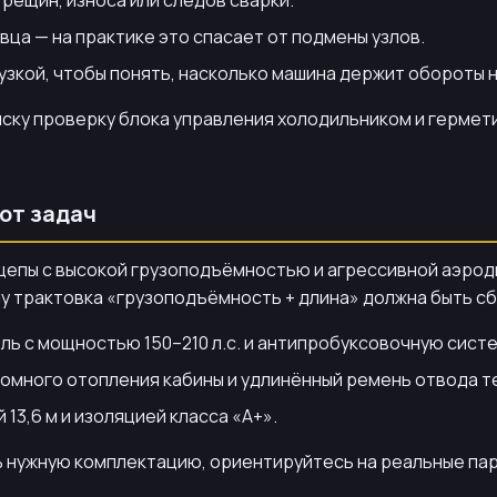
ца — на практике это спасает от подмены узлов.
узкой, чтобы понять, насколько машина держит обороты 
писку проверку блока управления холодильником и герме
от задач
ицепы с высокой грузоподъёмностью и агрессивной аэрод
у трактовка «грузоподъёмность + длина» должна быть сб
ль с мощностью 150–210 л.с. и антипробуксовочную систе
омного отопления кабины и удлинённый ремень отвода т
13,6 м и изоляцией класса «А+».
 нужную комплектацию, ориентируйтесь на реальные пара