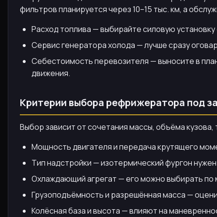
фильтров планируется через 10–15 тыс. км, а обслу
Расход топлива — выбирайте силовую установку с
Сервис генератора холода — лучше сразу огова
Себестоимость перевозителя — выносите в план
движения.
Критерии выбора рефрижератора под з
Выбор зависит от сочетания массы, объёма кузова
Мощность двигателя и передача крутящего момен
Тип надстройки — изотермический фургон нужен 
Охлаждающий агрегат — его можно выбирать по м
Грузоподъёмность и разрешённая масса — оценит
Колёсная база и высота — влияют на маневреннос