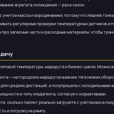
живание агрегата охлаждения — раз в сезон.
 учетом массы и аэродинамики, потому что лишняя тонкая 
ривать регулярные проверки температурных датчиков и 
 про запасные части и расходные материалы, чтобы тран
адачу
, типовой температуры, маршрута и бизнес-цикла. Можно
та — на городских маршрутах важнее тяга низких оборот
для средних дистанций, а полуприцепы с холодильными а
ощности и типу хладагента, согласуя с нормативами.
е, сколько паллет реально загрузите с учётом веса покр
ть и погрузку на рампу.