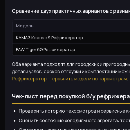
Сравнение двух практичных вариантов с разн
Модель
КАМАЗ Компас 9 Рефрижератор
FAW Tiger 6G Рефрижератор
Оба варианта подходят для городских и пригородны
детали узлов, сроков отгрузки и комплектаций мож
Рефрижератор — сравнить модели по параметрам
.
Чек-лист перед покупкой б/у рефрижера
Проверить историю техосмотров и сервисные кн
Оценить состояние холодильного агрегата: тест
Осмотреть шасси и рычаги подвески на наличие т