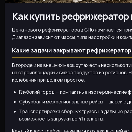
Как купить рефрижератор 
Цена нового рефрижератора в СПб начинается пример
Диапазон зависит от массы, типа надстройки и комп
Какие задачи закрывают рефрижераторы
В городе и на внешних маршрутах есть несколько т
на стройплощадки и вывоз продуктов из регионов.
колебания при долгом простое.
Глубокий город — компактные изотермические ф
Субурбан и межрегиональные рейсы — шасси с дл
Транспортировка сборных грузов на дальние рас
возможность загрузки до 41 паллеты.
Каждый класс требует внимания к охлаждающей уст