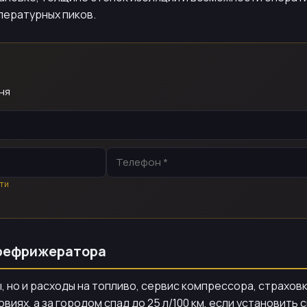
пературных пиков.
ня
ти
 рефрижератора
, но и расходы на топливо, сервис компрессора, страхов
овиях, а за городом спад до 25 л/100 км, если установит