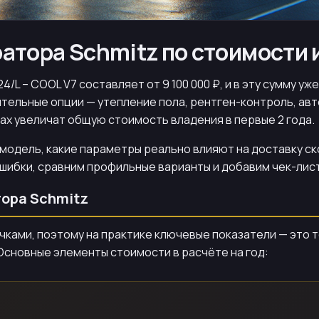
атора Schmitz по стоимости 
/L – COOL V7 составляет от 9 100 000 ₽, и в эту сумму у
тельные опции — утепление пола, рентген-контроль, авт
ах увеличат общую стоимость владения в первые 2 года.
а модель, какие параметры реально влияют на доставку с
 ошибки, сравним профильные варианты и добавим чек-лис
тора Schmitz
очками, поэтому на практике ключевые показатели — это
 Основные элементы стоимости в расчёте на год: