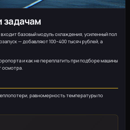
и задачам
же входит базовый модуль охлаждения, усиленный пол
озапуск — добавляют 100–400 тысяч рублей, а
коропорта и как не переплатить при подборе машины
т осмотра.
 теплопотери, равномерность температуры по