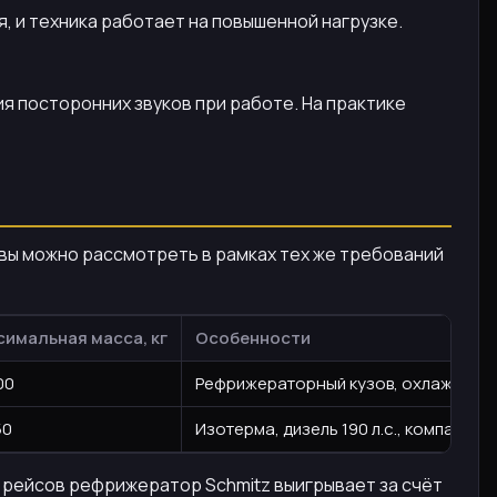
, и техника работает на повышенной нагрузке.
я посторонних звуков при работе. На практике
тивы можно рассмотреть в рамках тех же требований
имальная масса, кг
Особенности
00
Рефрижераторный кузов, охлаждение 
50
Изотерма, дизель 190 л.с., компактны
х рейсов рефрижератор Schmitz выигрывает за счёт