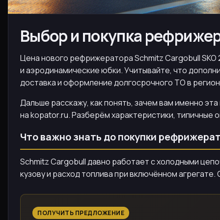
Выбор и покупка рефрижер
Цена нового рефрижератора Schmitz Cargobull SKO 24
и аэродинамические юбки. Учитывайте, что дополни
доставка и оформление долгосрочного ТО в регион
Дальше расскажу, как понять, зачем вам именно эт
на kopator.ru. Разберём характеристики, типичные
Что важно знать до покупки рефрижера
Schmitz Cargobull давно работает с холодными цеп
кузову и расход топлива при включённом агрегате.
ПОЛУЧИТЬ ПРЕДЛОЖЕНИЕ