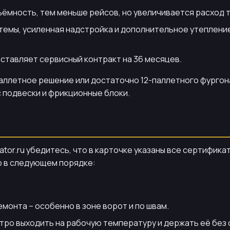
мность, тем меньше рейсов, но увеличивается расход то
мы, усиленная надстройка и дополнительное утепление 
ставляет сервисный контракт на 36 месяцев.
аллетное решение или достаточно 12-паллетного фургона.
с подвески и фрикционные блоки.
or.ru убедитесь, что в карточке указаны все сертификат
р в следующем порядке:
монта – особенно в зоне ворот и по швам.
тро выходить на рабочую температуру и держать её без 