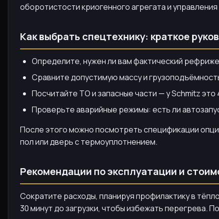
оборотистости криогенного агрегата и управления 
Как выбрать спецтехнику: краткое руко
Определите, нужен ли вам фактический рефриже
Сравните допустимую массу и грузоподъёмность 
Посчитайте ТО и запасные части — у Schmitz это 
Проверьте аварийные режимы: есть ли автозапус
После этого можно посмотреть спецификации опций
пол или дверь с термоуплотнением.
Рекомендации по эксплуатации и стоим
Сократите расходы, планируя профилактику в тёпло
30 минут до загрузки, чтобы избежать перегрева. 