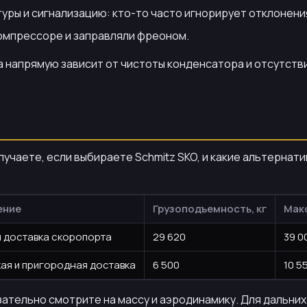
ры и сигнализацию: кто-то часто игнорирует отклонения
компрессоре и заправляли фреоном.
напрямую зависит от чистоты конденсатора и отсутстви
олучаете, если выбираете Schmitz SKO, и какие альтерна
ение
Грузоподъемность, кг
Макс
 доставка скоропорта
29 620
39 0
ая и пригородная доставка
6 500
10 5
язательно смотрите на массу и аэродинамику. Для дальни