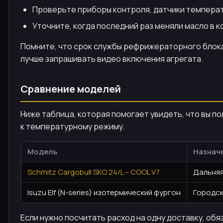
Проверьте приборы контроля, датчики температу
Уточните, когда последний раз меняли масло в 
Помните, что срок службы рефрижераторного блока 
лучше запрашивать видео включения агрегата.
Сравнение моделей
Ниже таблица, которая помогает увидеть, что вы п
к температурному режиму.
Модель
Назнач
Schmitz Cargobull SKO 24/L – COOL V7
Дальняя
Isuzu Elf (N-series) изотермический фургон
Городск
Если нужно посчитать расход на одну доставку, об