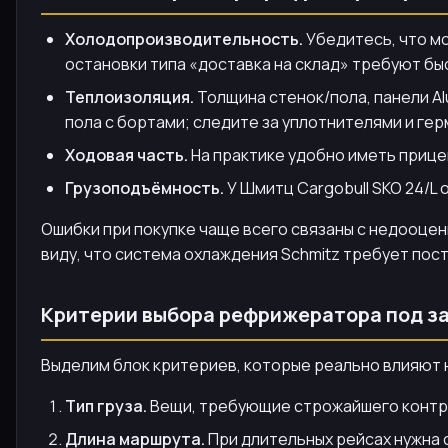
Холодопроизводительность.
Убедитесь, что мо
остановки типа «доставка на склад» требуют бы
Теплоизоляция.
Толщина стенок/пола, панели Al
пола с бортами; следите за уплотнителями и ге
Ходовая часть.
На практике удобно иметь прице
Грузоподъёмность.
У Шмитц Cargobull SKO 24/L 
Ошибки при покупке чаще всего связаны с недооце
виду, что система охлаждения Schmitz требует пос
Критерии выбора рефрижератора под з
Выделим блок критериев, которые реально влияют 
Тип груза.
Вещи, требующие строжайшего контро
Длина маршрута.
При длительных рейсах нужна 