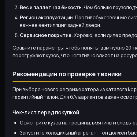
Вес и паллетная ёмкость.
Чем больше грузоподъё
Регион эксплуатации.
Противобуксовочные систе
важнее вентиляция задней двери.
Сервисное покрытие.
Хорошо, если дилер предо
Сравните параметры, чтобы понять: вам нужно 20-п
перегружают кузов, что негативно влияет на ресур
Рекомендации по проверке техники
При выборе нового рефрижератора из каталога kopat
гарантийный талон. Для б/у вариантов важен осмот
Чек-лист перед покупкой
Осмотрите кузов на трещины, вмятины и следы ре
Запустите холодильный агрегат — он должен быс