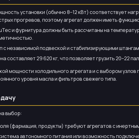
щность установки (обычно 8–12 кВт) соответствует наг
стрых прогревов, поэтому агрегат должен иметь функци
uTec и фурнитура должны быть рассчитаны на температур
рметичностью.
п с независимой подвеской и стабилизирующими штангами
она составляет 29 620 кг, что позволяет грузить 20–22 па
нкой мощности холодильного агрегата и с выбором узлов
тоянного уровня масла и фильтров свежего типа.
адачу
на выбор:
ля (фармация, продукты) требуют агрегатов с инертным
система автономного питания или возможность подключе