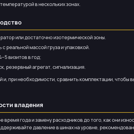
температурой в нескольких зонах.
водство
ратор или достаточно изотермической зоны.
с реальной массой груза и упаковкой.
4–5 визитов в год;
к, резервный агрегат, сигнализация.
 и, при необходимости, сравнить комплектации, чтобы в
ости владения
е время года и замену расходников до того, как они изн
Поддерживайте давление в шинах на уровне, рекомендован