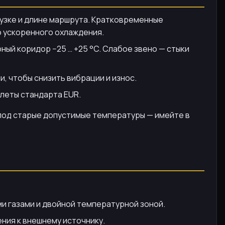
рузке и длине маршрута. Кратковременные
ю ускоренного охлаждения.
ный коридор −25 … +25 °C. Слабое звено — стыки
, чтобы снизить вибрации и износ.
ллеты стандарта EUR.
 под старые допустимые температуры — имейте в
и газами и двойной температурной зоной.
ния к внешнему источнику.