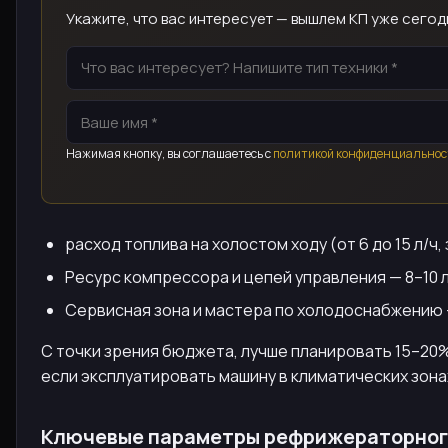
Укажите, что вас интересует — вышлем КП уже сегод
Нажимая кнопку, вы соглашаетесь с
политикой конфиденциальнос
расход топлива на холостом ходу (от 6 до 15 л/ч
Ресурс компрессора и цепей управления — 8–10 
Сервисная зона и мастера по холодоснабжению 
С точки зрения бюджета, лучше планировать 15–20%
если эксплуатировать машину в климатических зонах
Ключевые параметры рефрижераторног