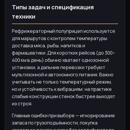
Типы задач и спецификация
техники
Рефрижераторный полуприцеп используется
для маршрутов с контролем температуры:
доставка мяса, рыбы, напитков и
фармацевтики. Для коротких рейсов (до 300–
400 км в день) обычно хватает однозонной
установки, а дальние перевозки требуют
мультизонной и автономного питания. Важно
учитывать не только температурный режим,
но и устойчивость к вибрациям: на практике
слабые конструкции стенок быстрее выходят
из строя.
Главные ошибки при выборе — игнорирование
запаса по грузоподъёмности, покупка
изотермического кузова без сертификата по