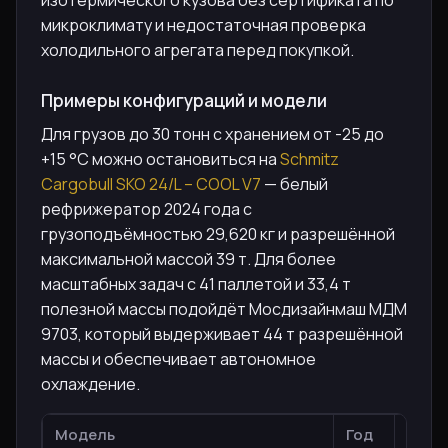
микроклимату и недостаточная проверка
холодильного агрегата перед покупкой.
Примеры конфигураций и модели
Для грузов до 30 тонн с хранением от -25 до
+15 °C можно остановиться на
Schmitz
Cargobull SKO 24/L – COOL V7
— белый
рефрижератор 2024 года с
грузоподъёмностью 29,620 кг и разрешённой
максимальной массой 39 т. Для более
масштабных задач с 41 паллетой и 33,4 т
полезной массы подойдёт Мосдизайнмаш МДМ
9703, который выдерживает 44 т разрешённой
массы и обеспечивает автономное
охлаждение.
Модель
Год
Груз