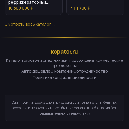
рефрижераторный
полуприцеп 2024
10 500 000 ₽
7 111 700 ₽
Смотреть весь каталог →
kopator.ru
Каталог грузовой и спецтехники: подбор, цены, коммерческие
предложения
Авто дешевле
О компании
Сотрудничество
Политика конфиденциальности
Сайт носит информационный характер и не является публичной
офертой. Информация может быть изменена в любое время без
предварительного уведомления.