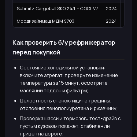
Schmitz Cargobull SKO 24/L – COOL V7
2024
29 62
Мосдизайнмаш МДМ 9703
2024
33 40
Как проверить б/у рефрижератор
перед покупкой
Состояние холодильной установки:
включите агрегат, проверьте изменение
температуры за 15 минут, осмотрите
масляный поддон и фильтры;
Целостность стенок: ищите трещины,
отслоения пенополиуретана и ржавчину;
Проверка шасси и тормозов: тест-драйв с
пустым кузовом покажет, стабилен ли
прицеп на дороге;