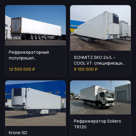
Рефрижераторный
SCHMITZ SKO 24/L –
полуприцеп
COOL V7: спецификация
Мосдизайнмаш МДМ
и стоимость
12 500 000 ₽
9 100 000 ₽
9703
Рефрижератор Sollers
TR120
Krone SD