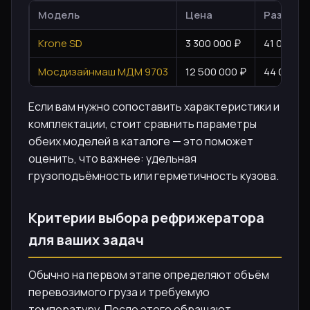
Модель
Цена
Разрешё
Krone SD
3 300 000 ₽
41 000 кг
Мосдизайнмаш МДМ 9703
12 500 000 ₽
44 000 кг
Если вам нужно сопоставить характеристики и
комплектации, стоит сравнить параметры
обеих моделей в каталоге — это поможет
оценить, что важнее: удельная
грузоподъёмность или герметичность кузова.
Критерии выбора рефрижератора
для ваших задач
Обычно на первом этапе определяют объём
перевозимого груза и требуемую
температуру. После этого обращают