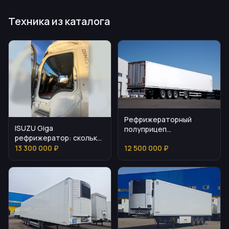
Техника из каталога
Рефрижераторный
ISUZU Giga
полуприцеп
рефрижератор: сколько
Мосдизайнмаш МДМ
стоит и как подобрать
13 300 000 ₽
12 500 000 ₽
9703