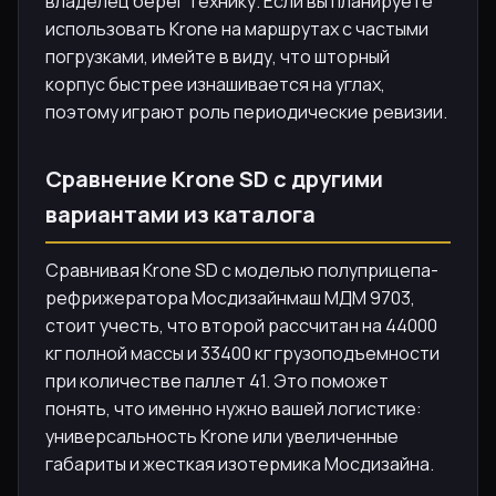
владелец берег технику. Если вы планируете
использовать Krone на маршрутах с частыми
погрузками, имейте в виду, что шторный
корпус быстрее изнашивается на углах,
поэтому играют роль периодические ревизии.
Сравнение Krone SD с другими
вариантами из каталога
Сравнивая Krone SD с моделью полуприцепа-
рефрижератора Мосдизайнмаш МДМ 9703,
стоит учесть, что второй рассчитан на 44000
кг полной массы и 33400 кг грузоподъемности
при количестве паллет 41. Это поможет
понять, что именно нужно вашей логистике:
универсальность Krone или увеличенные
габариты и жесткая изотермика Мосдизайна.