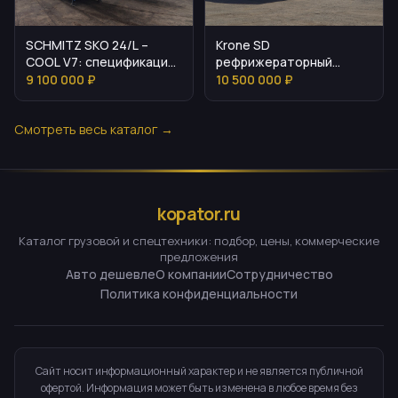
SCHMITZ SKO 24/L –
Krone SD
COOL V7: спецификация
рефрижераторный
и стоимость
полуприцеп 2024
9 100 000 ₽
10 500 000 ₽
Смотреть весь каталог →
kopator.ru
Каталог грузовой и спецтехники: подбор, цены, коммерческие
предложения
Авто дешевле
О компании
Сотрудничество
Политика конфиденциальности
Сайт носит информационный характер и не является публичной
офертой. Информация может быть изменена в любое время без