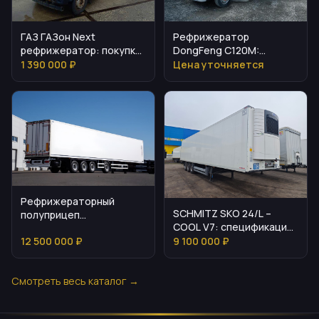
ГАЗ ГАЗон Next
Рефрижератор
рефрижератор: покупка
DongFeng C120M:
и ключевые параметры
технические
1 390 000 ₽
Цена уточняется
характеристики и
эксплуатация
Рефрижераторный
SCHMITZ SKO 24/L –
полуприцеп
COOL V7: спецификация
Мосдизайнмаш МДМ
и стоимость
12 500 000 ₽
9 100 000 ₽
9703
Смотреть весь каталог →