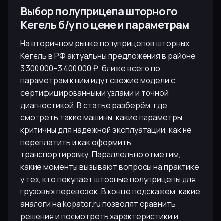
Выбор полуприцепа шторного
Кегель б/у по цене и параметрам
На вторичном рынке полуприцепов шторных
Кегель в РФ актуальны предложения в районе
3 300 000–3 400 000 ₽, ближе всего по
параметрам к ним идут свежие модели с
сертифицированными узлами и точной
диагностикой. В статье разберём, где
смотреть такие машины, какие параметры
критичны для надежной эксплуатации, как не
переплатить и как оформить
транспортировку. Параллельно отметим,
какие моменты вызывают вопросы на практике
у тех, кто покупает шторные полуприцепы для
грузовых перевозок. В конце подскажем, какие
аналоги на kopator.ru позволят сравнить
решения и посмотреть характеристики и