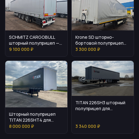
SCHMITZ CARGOBULL
Krone SD шторно-
шторный полуприцеп —
бортовой полуприцеп
описание и цена
для логистики
9 100 000 ₽
3 300 000 ₽
TITAN 226SH3 шторный
полуприцеп для
Шторный полуприцеп
перевозки паллет и
TITAN 226SHT4 для
генеральных грузов
грузовых перевозок
8 000 000 ₽
3 340 000 ₽