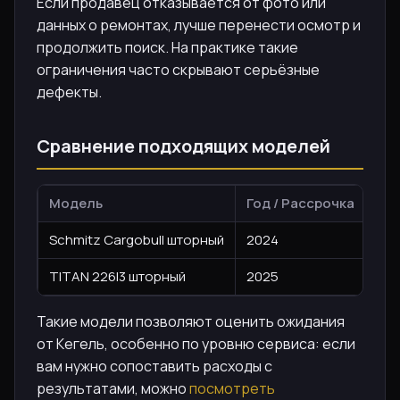
Если продавец отказывается от фото или
данных о ремонтах, лучше перенести осмотр и
продолжить поиск. На практике такие
ограничения часто скрывают серьёзные
дефекты.
Сравнение подходящих моделей
Модель
Год / Рассрочка
Раз
Schmitz Cargobull шторный
2024
39 
TITAN 226I3 шторный
2025
46 
Такие модели позволяют оценить ожидания
от Кегель, особенно по уровню сервиса: если
вам нужно сопоставить расходы с
результатами, можно
посмотреть