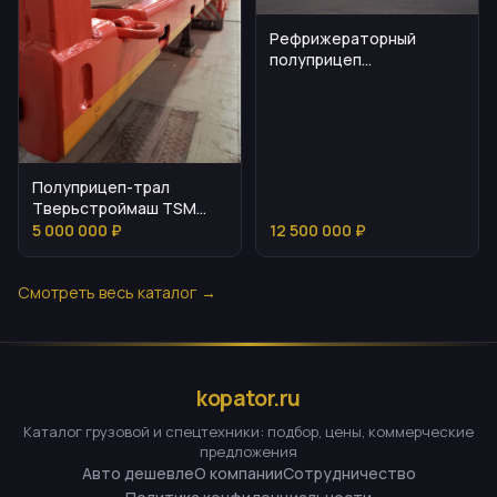
Рефрижераторный
полуприцеп
Мосдизайнмаш МДМ
9703
Полуприцеп-трал
Тверьстроймаш TSM
99394: ключевые
5 000 000 ₽
12 500 000 ₽
параметры и
эксплуатация
Смотреть весь каталог →
kopator.ru
Каталог грузовой и спецтехники: подбор, цены, коммерческие
предложения
Авто дешевле
О компании
Сотрудничество