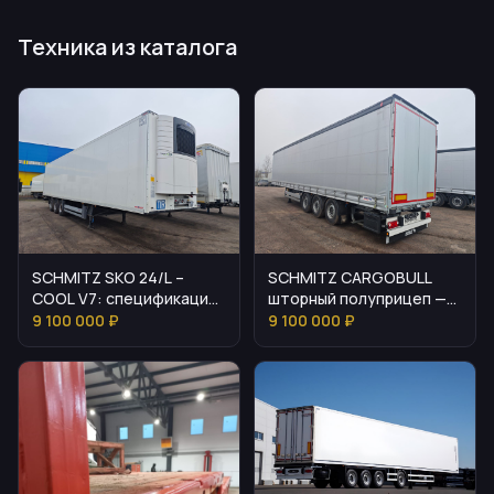
Техника из каталога
SCHMITZ SKO 24/L –
SCHMITZ CARGOBULL
COOL V7: спецификация
шторный полуприцеп —
и стоимость
описание и цена
9 100 000 ₽
9 100 000 ₽