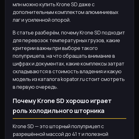
млн можно купить Krone SD даже с
дополнительным комплектом алюминиевых
лаг и усиленной опорой.
В статье разберём, почему Krone SD подходит
для перевозок температурных грузов, какие
критерии важны при выборе такого
полуприцепа, на что обращать внимание в
цифрах и документах, какие комплексы затрат
складываются в стоимость владения и какую
модель из каталога kopator.ru стоит смотреть
в первую очередь.
Почему Krone SD хорошо играет
роль холодильного шторника
Krone SD — это шторный полуприцеп с
разрешённой массой до 41 т и полезной