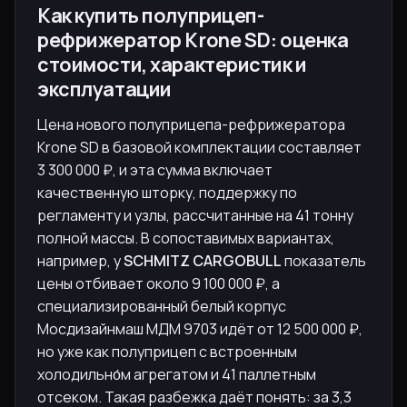
Как купить полуприцеп-
рефрижератор Krone SD: оценка
стоимости, характеристик и
эксплуатации
Цена нового полуприцепа-рефрижератора
Krone SD в базовой комплектации составляет
3 300 000 ₽, и эта сумма включает
качественную шторку, поддержку по
регламенту и узлы, рассчитанные на 41 тонну
полной массы. В сопоставимых вариантах,
например, у
SCHMITZ CARGOBULL
показатель
цены отбивает около 9 100 000 ₽, а
специализированный белый корпус
Мосдизайнмаш МДМ 9703 идёт от 12 500 000 ₽,
но уже как полуприцеп с встроенным
холодильно́м агрегатом и 41 паллетным
отсеком. Такая разбежка даёт понять: за 3,3