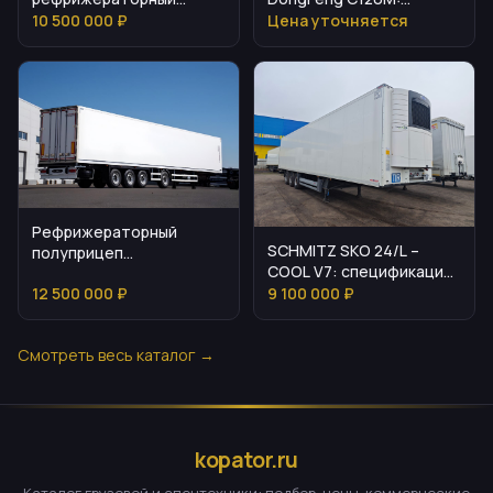
полуприцеп 2024
технические
10 500 000 ₽
Цена уточняется
характеристики и
эксплуатация
Рефрижераторный
SCHMITZ SKO 24/L –
полуприцеп
COOL V7: спецификация
Мосдизайнмаш МДМ
и стоимость
12 500 000 ₽
9 100 000 ₽
9703
Смотреть весь каталог →
kopator.ru