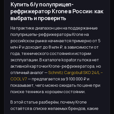
Купить б/у полуприцеп-
рефрижератор Krone в России: как
выбрать и проверить
На практике диапазон цен на поддержанные
полуприцепы-рефрижераторы Krone на
российском рынке начинается примерно от 5
млн ₽ и доходит до 8 млн ₽, в зависимости от
года, технического состояния и истории
эксплуатации. В каталоге kopator.ru пока нет
активной карточки Krone-рефрижератора, но
отличный аналог —
Schmitz Cargobull SKO 24/L –
COOL V7
— предлагается за 9 100 000 ₽ и
показывает, чего можно ожидать по цене при
поиске техники в хорошем состоянии.
В этой статье разберём, почему Krone
остаётся в списке желаемых брендов, какие