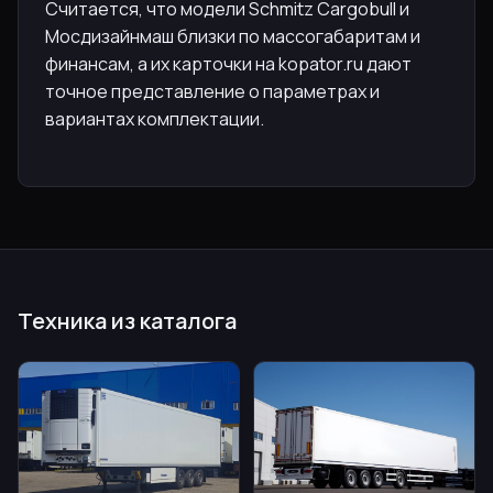
Считается, что модели Schmitz Cargobull и
Мосдизайнмаш близки по массогабаритам и
финансам, а их карточки на kopator.ru дают
точное представление о параметрах и
вариантах комплектации.
Техника из каталога