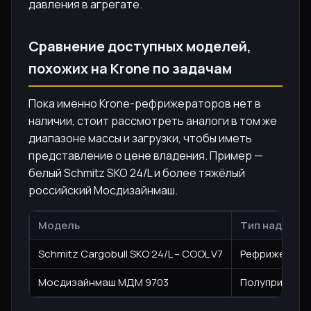
давления в агрегате.
Сравнение доступных моделей,
похожих на Krone по задачам
Пока именно Krone-рефрижераторов нет в
наличии, стоит рассмотреть аналоги в том же
диапазоне массы и загрузки, чтобы иметь
представление о цене владения. Пример —
белый Schmitz SKO 24/L и более тяжёлый
российский Мосдизайнмаш.
Модель
Тип надстро
Schmitz Cargobull SKO 24/L – COOL V7
Рефрижерато
Мосдизайнмаш МДМ 9703
Полуприцеп-