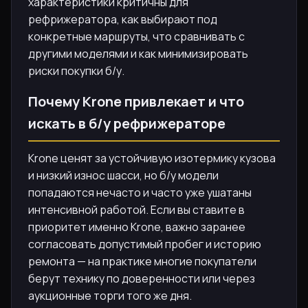
характеристики критичны для
рефрижератора, как выбирают под
конкретные маршруты, что сравнивать с
другими моделями и как минимизировать
риски покупки б/у.
Почему Krone привлекает и что
искать в б/у рефрижераторе
Krone ценят за устойчивую изотермику кузова
и низкий износ шасси, но б/у модели
попадаются нечасто и часто уже ушатаны
интенсивной работой. Если вы ставите в
приоритет именно Krone, важно заранее
согласовать допустимый пробег и историю
ремонта — на практике многие покупатели
берут технику по доверенности или через
аукционные торги того же дня.