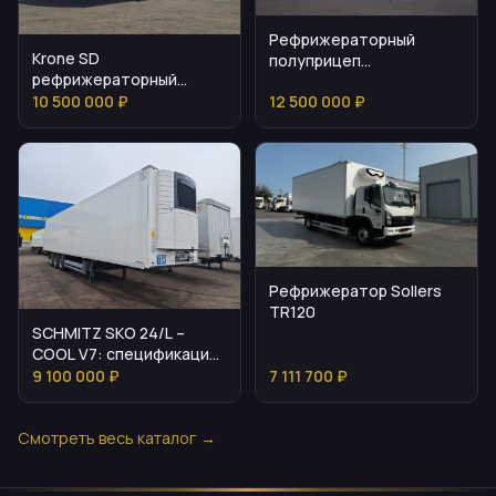
Рефрижераторный
Krone SD
полуприцеп
рефрижераторный
Мосдизайнмаш МДМ
полуприцеп 2024
10 500 000 ₽
12 500 000 ₽
9703
Рефрижератор Sollers
TR120
SCHMITZ SKO 24/L –
COOL V7: спецификация
и стоимость
9 100 000 ₽
7 111 700 ₽
Смотреть весь каталог →