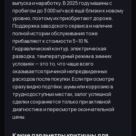
выпуска и наработку. В 2025 году машины с
пробегом до 3 000 м/ч всё ещё близки к новому
уровню, поэтому их приобретают дороже.
Поддержка заводского сервиса и наличие
полной истории обслуживания тоже
прибавляют к стоимости 5–10 %.
Гидравлический контур, электрическая
разводка, температурный режим в зимних
условиях — это то, что чаще всего
оказывается причиной непредвиденных
расходов после покупки. Если при осмотре
сразу видно подтёки, шумы или коррозию в
труднодоступных местах, залог успешной
сделки сохраняется только при активной
диагностике и пересмотре окончательной
цены.
Какие параметры критичны для