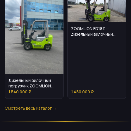
ZOOMLION FD18Z —
дизельный вилочный
погрузчик на 1,8 т
Дизельный вилочный
погрузчик ZOOMLION
FD15Z
1 540 000 ₽
1 450 000 ₽
Смотреть весь каталог →