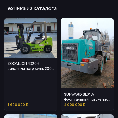
Техника из каталога
ZOOMLION FD20H
вилочный погрузчик 2000
кг
SUNWARD SL31W
Фронтальный погрузчик:
основные параметры
1 640 000 ₽
4 000 000 ₽