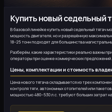
Купить новый седельный т
В базовой линейке купить новый седельный тягач мож
мощность двигателя, но и разрешённую максимальну
18–25 тонн подходят для большинства магистральны
Разберём, какие характеристики реально важны при
операторы при оценке коммерческих предложений.
Цены, комплектации и стоимость владе
Цена нового тягача складывается из трех компонен
контроля тяги, автономных отопителей или пакетов
мощностью 480–530 л.с. требуют больших затрат на