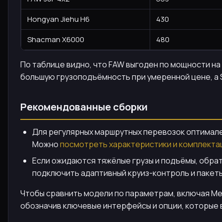
Hongyan Jiehu H6
430
Shacman X6000
480
По таблице видно, что FAW выгоден по мощности на 
большую грузоподъёмность при умеренной цене, а 
Рекомендованные сборки
Для регулярных маршрутных перевозок оптимален S
Можно
посмотреть характеристики и комплекта
Если ожидаются тяжёлые грузы и подъёмы, обрат
подключить адаптивный круиз-контроль и пакет
Чтобы сравнить модели по параметрам, включая Mer
обозначив ключевые интерфейсы и опции, которые 