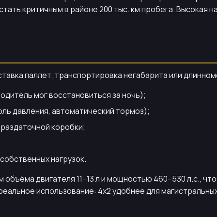
стать критичным в районе 200 тыс. км пробега. Высокая 
ставка паллет, транспортировка негабарита или длинном
водитель мог восстановиться за ночь);
оль давления, автоматический тормоз);
 раздаточной коробки;
 собственных нагрузок.
 объёма двигателя 11–13 л и мощностью 460–530 л.с., чт
реальное использование: 4x2 удобнее для магистральных