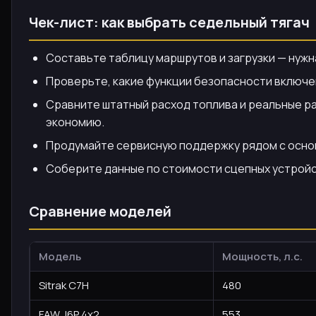
Чек-лист: как выбрать седельный тягач
Составьте таблицу маршрутов и загрузки — нужн
Проверьте, какие функции безопасности включены
Сравните штатный расход топлива и реальные р
экономию.
Продумайте сервисную поддержку рядом с основн
Соберите данные по стоимости сцепных устройс
Сравнение моделей
Модель
Мощность, л.с.
Sitrak C7H
480
FAW J6P 4x2
553