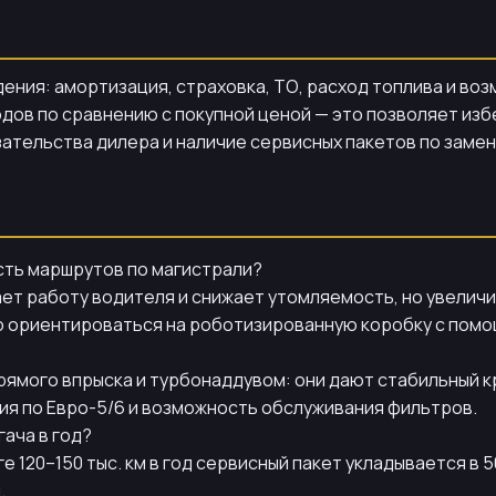
ния: амортизация, страховка, ТО, расход топлива и воз
дов по сравнению с покупной ценой — это позволяет из
ательства дилера и наличие сервисных пакетов по замен
асть маршрутов по магистрали?
ет работу водителя и снижает утомляемость, но увеличи
но ориентироваться на роботизированную коробку с пом
рямого впрыска и турбонаддувом: они дают стабильный 
ия по Евро-5/6 и возможность обслуживания фильтров.
ача в год?
 120–150 тыс. км в год сервисный пакет укладывается в 5
.