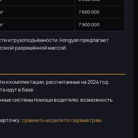
кг
7 600 000
кг
7 900 000
ости и грузоподъёмности. Hongyan предлагает
ысокой разрешённой массой.
ти и комплектации, рассчитанные на 2024 год.
а идут в базе.
еменные системы помощи водителю, возможность
карточку:
сравнить модели по параметрам
,