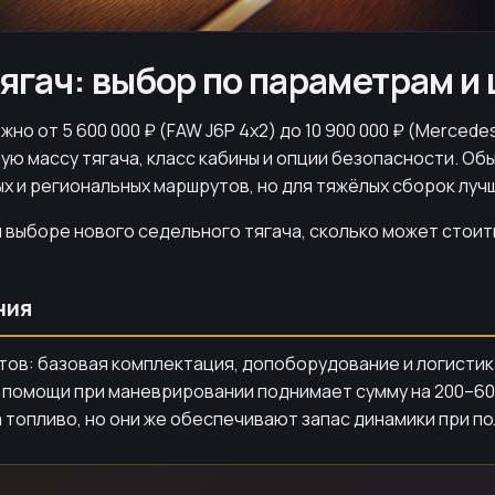
ягач: выбор по параметрам и
но от 5 600 000 ₽ (FAW J6P 4x2) до 10 900 000 ₽ (Merced
ю массу тягача, класс кабины и опции безопасности. Обы
х и региональных маршрутов, но для тяжёлых сборок луч
 выборе нового седельного тягача, сколько может стоит
ния
тов: базовая комплектация, допоборудование и логистик
 помощи при маневрировании поднимает сумму на 200–600 
 топливо, но они же обеспечивают запас динамики при по