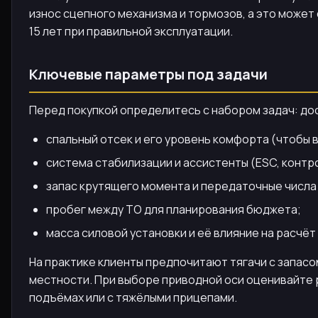
износ сцепного механизма и тормозов, а это может 
15 лет при правильной эксплуатации.
Ключевые параметры под задачи
Перед покупкой определитесь с набором задач: до
спальный отсек и его уровень комфорта (чтобы 
система стабилизации и ассистенты (ESC, контр
запас крутящего момента и передаточные числа
пробег между ТО для планирования бюджета;
масса силовой установки и её влияние на расчёт
На практике клиенты предпочитают тягачи с запасом
местности. При выборе приводной оси оценивайте 
подъёмах или с тяжёлыми прицепами.