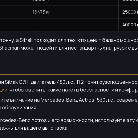
16475 кг
25000 
—
40000 
тонну, а Sitrak подходит для тех, кто ценит баланс мощн
Shacman может подойти для нестандартных нагрузок с в
itrak C7H: двигатель 480 л.с., 11,2 тонн грузоподъемнос
ции
, чтобы оценить, какие пакеты безопасности и комфорт
ите внимание на Mercedes-Benz Actros: 530 л.с., совр
ы обслуживания.
cedes-Benz Actros и его возможности, используйте эту 
важны для вашего автопарка.