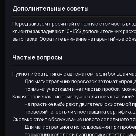
Дополнительные советы
Перед заказом просчитайте полную стоимость владе
клиенты закладывают 10–15% дополнительных расхо
автопарка. Обратите внимание на гарантийные обяз
Частые вопросы
Нужно ли брать тягач с автоматом, если большая ч
Для магистральных перевозок автомат упроща
прямыми участками и нет частых пробок, мож
Какая топливная система лучше для новых тягачей?
На практике выбирают двигатели с системой п
проверяйте, есть ли у поставщика сертификац
Сколько стоит обслуживание нового седельного тяг
Для магистрального использования при пробеге
тормозных колодок и диагностику электроники