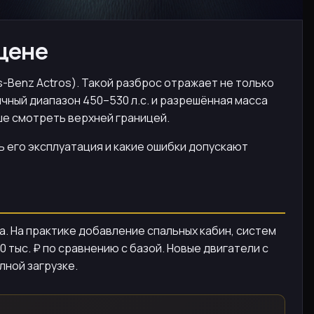
 цене
es-Benz Actros). Такой разброс отражает не только
чный диапазон 450–530 л.с. и разрешённая масса
ше смотреть верхней границей.
ь его эксплуатация и какие ошибки допускают
а. На практике добавление спальных кабин, систем
тыс. ₽ по сравнению с базой. Новые двигатели с
лной загрузке.