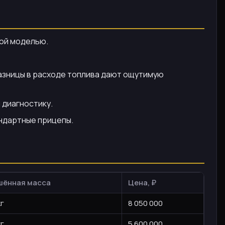
ной моделью.
азницы в расходе топлива дают ощутимую
 диагностику.
ндартные прицепы.
шённая масса
Цена, ₽
кг
8 050 000
кг
5 600 000