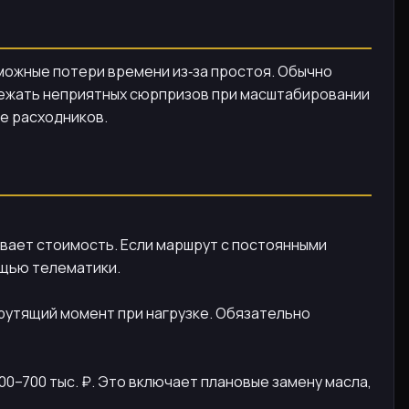
можные потери времени из‑за простоя. Обычно
бежать неприятных сюрпризов при масштабировании
е расходников.
вает стоимость. Если маршрут с постоянными
ощью телематики.
крутящий момент при нагрузке. Обязательно
00–700 тыс. ₽. Это включает плановые замену масла,