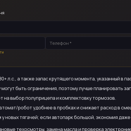
ня
ти
+ л.с., а также запас крутящего момента, указанный в па
могут быть ограничения, поэтому лучше планировать запа
т на выбор полуприцепа и комплектовку тормозов.
втомат/робот удобнее в пробках и снижает расход в сме
 у новых тягачей; если автопарк большой, экономия даже
ановые техосмотры, замена масла и проверка электроники