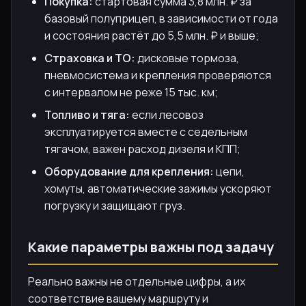
Покупка:
стартовая сумма 3,8 млн. ₽ за
базовый полуприцеп, в зависимости от года
и состояния растёт до 5,5 млн. ₽ и выше;
Страховка и ТО:
дисковые тормоза,
пневмосистема и крепления проверяются
с интервалом не реже 15 тыс. км;
Топливо и тяга:
если лесовоз
эксплуатируется вместе с седельным
тягачом, важен расход дизеля и КПП;
Оборудование для крепления:
цепи,
хомуты, автоматические зажимы ускоряют
погрузку и защищают груз.
Какие параметры важны под задачу
Реально важны не отдельные цифры, а их
соответствие вашему маршруту и