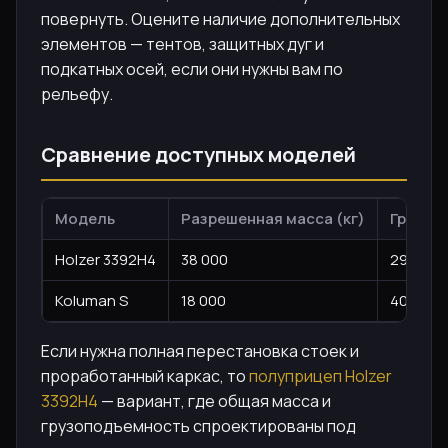
повернуть. Оцените наличие дополнительных
элементов — тентов, защитных дуг и
подкатных осей, если они нужны вам по
рельефу.
Сравнение доступных моделей
Модель
Разрешенная масса (кг)
Грузоп
Holzer 3392H4
38 000
29 500
Koluman S
18 000
40 000
Если нужна полная перестановка стоек и
проработанный каркас, то
полуприцеп Holzer
3392H4
— вариант, где общая масса и
грузоподъемность спроектированы под