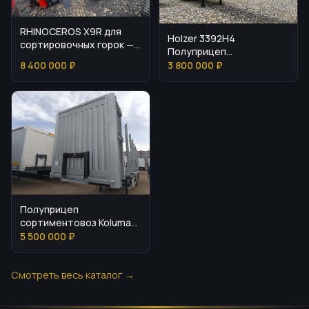
RHINOCEROS X9R для
Holzer 3392H4
сортировочных горок —
Полуприцеп
характеристики и
сортиментовоз
8 400 000 ₽
3 800 000 ₽
применение
Полуприцеп
сортиментовоз Koluman
S — цена и параметры
5 500 000 ₽
Смотреть весь каталог →