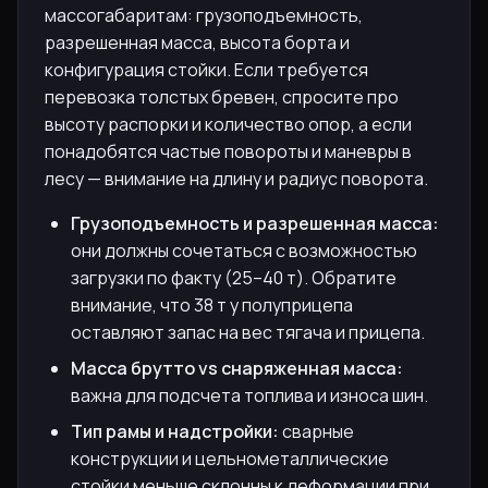
массогабаритам: грузоподъемность,
разрешенная масса, высота борта и
конфигурация стойки. Если требуется
перевозка толстых бревен, спросите про
высоту распорки и количество опор, а если
понадобятся частые повороты и маневры в
лесу — внимание на длину и радиус поворота.
Грузоподъемность и разрешенная масса:
они должны сочетаться с возможностью
загрузки по факту (25–40 т). Обратите
внимание, что 38 т у полуприцепа
оставляют запас на вес тягача и прицепа.
Масса брутто vs снаряженная масса:
важна для подсчета топлива и износа шин.
Тип рамы и надстройки:
сварные
конструкции и цельнометаллические
стойки меньше склонны к деформации при