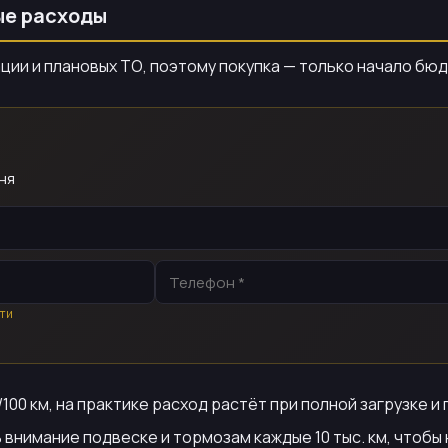
ые расходы
ии и плановых ТО, поэтому покупка — только начало бю
ня
ти
100 км, на практике расход растёт при полной загрузке и
ь внимание подвеске и тормозам каждые 10 тыс. км, чтоб