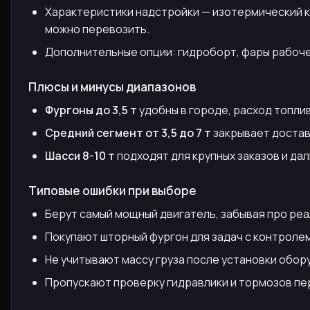
Характеристики надстройки — изотермический ко
можно перевозить.
Дополнительные опции: гидроборт, фары рабочег
Плюсы и минусы диапазонов
Фургоны до 3,5 т
удобны в городе, расход топлив
Средний сегмент от 3,5 до 7 т
закрывает доставк
Шасси 8-10 т
подходят для крупных заказов и дал
Типовые ошибки при выборе
Берут самый мощный двигатель, забывая про ре
Покупают шторный фургон для задач с контролем
Не учитывают массу груза после установки обор
Пропускают проверку гидравлики и тормозов пер