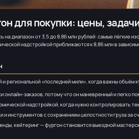
он для покупки: цены, задач
 на диапазон от 3,5 до 8,86 млн рублей: самые лёгкие из
ермической надстройкой приближаются к 8,86 млн в зависи
н
 и региональной «последней мили», когда важны объём ку
и онлайн-заказов, потому что он маневренный и легко п
рмической надстройкой, когда нужно контролировать тем
и и инструментов с сохранением целостности груза за с
енды, кейтеринг — фургон становится выездной мастерс