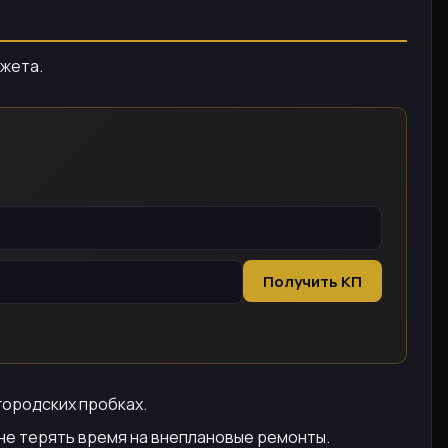
джета.
Получить КП
 городских пробках.
ы не терять время на внеплановые ремонты.