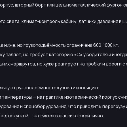
рпус, шторный борт или цельнометаллический фургон оп
о света, климат-контроль кабины, датчики давления в ш
а ниже, но грузоподъёмность ограничена 600-1000 кг.
у паллет, но требует категорию «C» у водителя и иногд
ьних маршрутов, но хуже реагируют на пробки и дороги с
альную грузоподъёмность кузова и изоляцию.
 температуры — на практике изотермический корпус сни
удования и спецоборудования, что приводит к перегрузу 
ед покупкой — на тяжёлых шасси это критично.