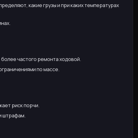
ределяют, какие грузы и при каких температурах
инах.
а более частого ремонта ходовой.
 ограничениями по массе.
жает риск порчи.
и штрафам.