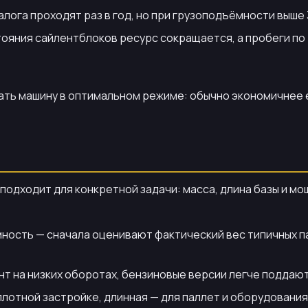
лога проходят раз в год, но при грузоподъёмности выше 
тояния сайлентблоков ресурс сокращается, а пробеги по
ать машину в оптимальном режиме: обычно экономичнее е
одходит для конкретной задачи: масса, длина базы и мо
ость — сначала оценивают фактический вес типичных парт
нт на низких оборотах, бензиновые версии легче поддаю
 плотной застройке, длинная — для паллет и оборудовани