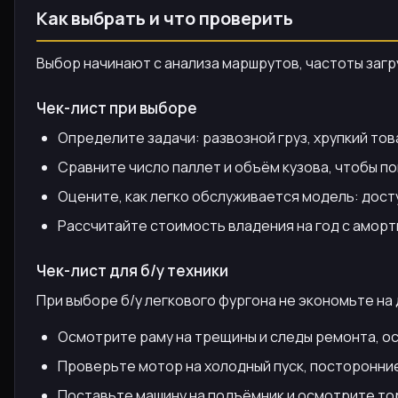
Как выбрать и что проверить
Выбор начинают с анализа маршрутов, частоты загр
Чек-лист при выборе
Определите задачи: развозной груз, хрупкий то
Сравните число паллет и объём кузова, чтобы пон
Оцените, как легко обслуживается модель: досту
Рассчитайте стоимость владения на год с аморт
Чек-лист для б/у техники
При выборе б/у легкового фургона не экономьте на
Осмотрите раму на трещины и следы ремонта, о
Проверьте мотор на холодный пуск, посторонние
Поставьте машину на подъёмник и осмотрите тор