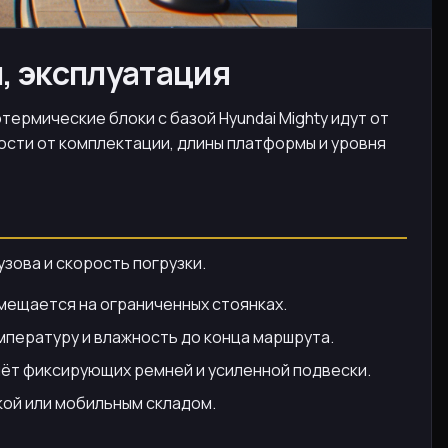
и, эксплуатация
отермические блоки с базой Hyundai Mighty идут от
мости от комплектации, длины платформы и уровня
зова и скорость погрузки.
омещается на ограниченных стоянках.
пературу и влажность до конца маршрута.
чёт фиксирующих ремней и усиленной подвески.
кой или мобильным складом.