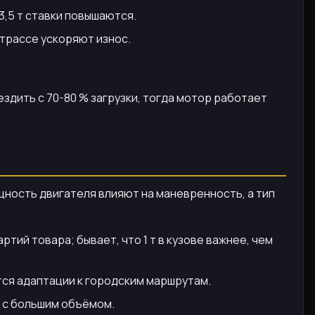
3,5 т ставки повышаются.
 трассе ускоряют износ.
здить с 70-80 % загрузки, тогда мотор работает
щность двигателя влияют на маневренность, а тип
ий товара; бывает, что 1 т в кузове важнее, чем
тся адаптации к городским маршрутам.
я с большим объёмом.