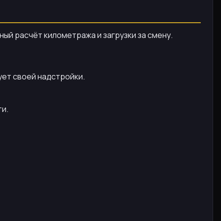
ный расчёт километража и загрузки за смену.
ует своей надстройки.
ти.