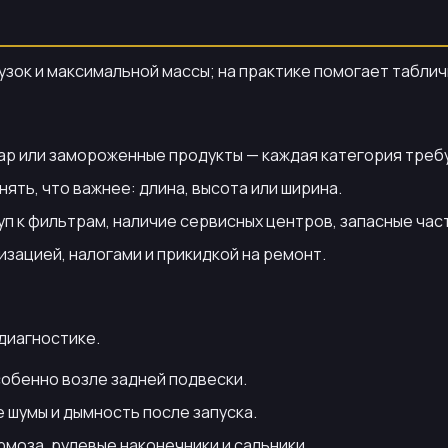
узок и максимальной массы; на практике помогает таблич
вар или замороженные продукты — каждая категория треб
ять, что важнее: длина, высота или ширина.
п к фильтрам, наличие сервисных центров, запасные час
изацией, налогами и прикидкой на ремонт.
 диагностике.
собенно возле задней подвески.
 шумы и дымность после запуска.
моза, рулевые наконечники и сальники.