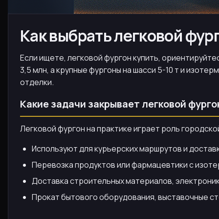
Как выбрать легковой фург
Если ищете, легковой фургон купить, ориентируйтесь
3,5 млн, а крупные фургоны на шасси 5-10 т и изот
отделки.
Какие задачи закрывает легковой фурго
Легковой фургон на практике играет роль городской
Используют для курьерских маршрутов и доставк
Перевозка продуктов или фармацевтики с изоте
Доставка строительных материалов, электроник
Прокат бытового оборудования, выставочные ст