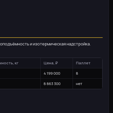
узоподъёмность и изотермическая надстройка.
ность, кг
Цена, ₽
Паллет
4 199 000
8
8 863 300
нет