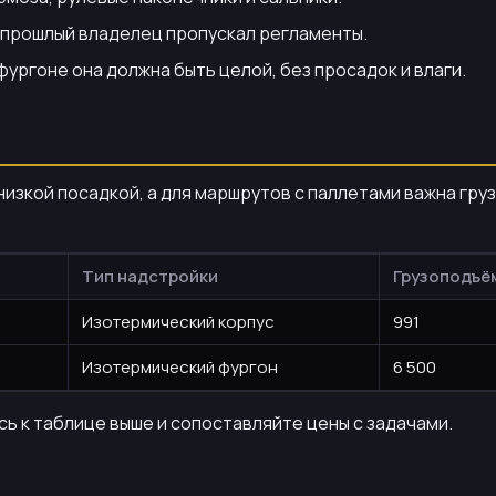
 прошлый владелец пропускал регламенты.
ургоне она должна быть целой, без просадок и влаги.
 низкой посадкой, а для маршрутов с паллетами важна гр
Тип надстройки
Грузоподъём
Изотермический корпус
991
Изотермический фургон
6 500
ь к таблице выше и сопоставляйте цены с задачами.