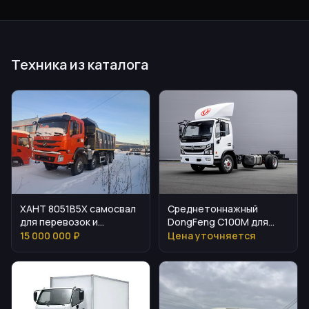
Техника из каталога
ХАНТ 8051B5X самосвал
Среднетоннажный
для перевозок и
DongFeng С100М для
коммерческих работ
коммерческих задач
15 000 000 ₽
Цена уточняется