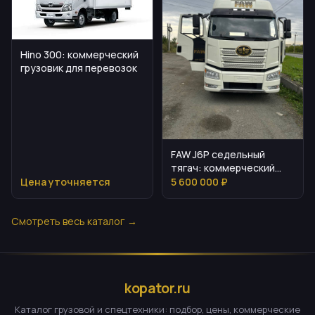
Hino 300: коммерческий
грузовик для перевозок
FAW J6P седельный
тягач: коммерческий
обзор
Цена уточняется
5 600 000 ₽
Смотреть весь каталог →
kopator.ru
Каталог грузовой и спецтехники: подбор, цены, коммерческие