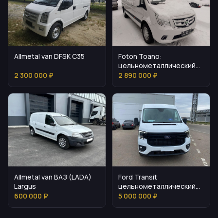
Allmetal van DFSK C35
Foton Toano:
цельнометаллический
фургон для логистики
2 300 000 ₽
2 890 000 ₽
Allmetal van ВАЗ (LADA)
Ford Transit
Largus
цельнометаллический
фургон L2H2 2.0L TDi
600 000 ₽
5 000 000 ₽