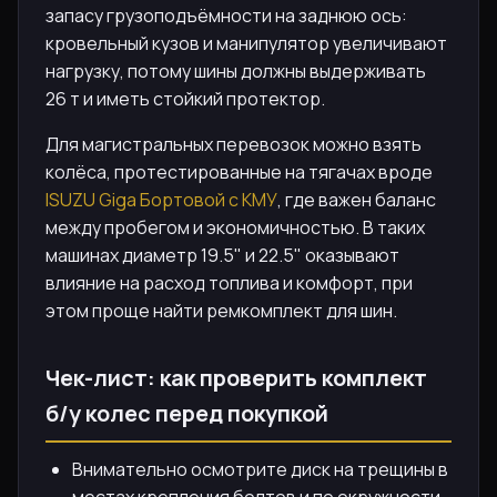
запасу грузоподъёмности на заднюю ось:
кровельный кузов и манипулятор увеличивают
нагрузку, потому шины должны выдерживать
26 т и иметь стойкий протектор.
Для магистральных перевозок можно взять
колёса, протестированные на тягачах вроде
ISUZU Giga Бортовой с КМУ
, где важен баланс
между пробегом и экономичностью. В таких
машинах диаметр 19.5" и 22.5" оказывают
влияние на расход топлива и комфорт, при
этом проще найти ремкомплект для шин.
Чек-лист: как проверить комплект
б/у колес перед покупкой
Внимательно осмотрите диск на трещины в
местах крепления болтов и по окружности,