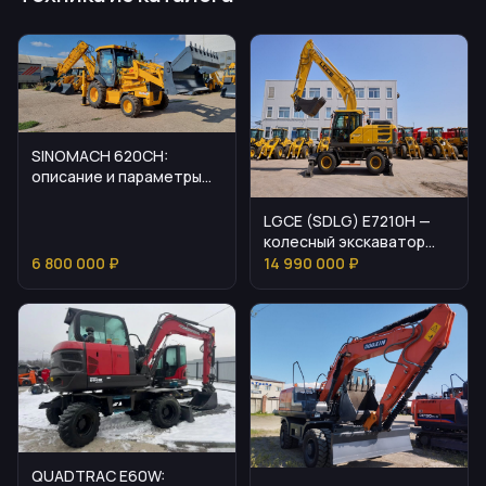
SINOMACH 620CH:
описание и параметры
колесного экскаватора-
погрузчика
LGCE (SDLG) E7210H —
колесный экскаватор
нового поколения
6 800 000 ₽
14 990 000 ₽
QUADTRAC E60W: