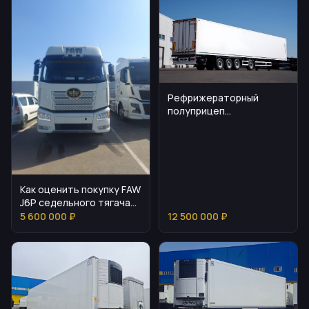
Рефрижераторный
полуприцеп
Мосдизайнмаш МДМ
9703
Как оценить покупку FAW
J6P седельного тягача
за 5,6 млн ₽
5 600 000 ₽
12 500 000 ₽