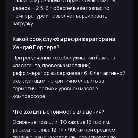
паллетизированных отправок лучше иметь
резерв — 2,5–3 т обеспечивает запас по
температуре и позволяет варьировать
загрузку.
Какой срок службы рефрижератора на
Хендай Портере?
При регулярном техобслуживании (замена
хладагента, проверка изоляции)
рефрижератор выдерживает 6–8 лет активной
эксплуатации, но критично следить за
герметичностью и уровнем масла в
компрессоре.
Что входит в стоимость владения?
Основные позиции: ТО каждые 15 тыс. км,
расход топлива 12–14 л/100 км при среднем
графике, замена холодильного агрегата по