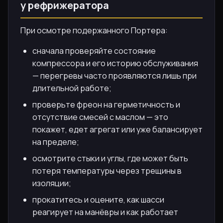
у рефрижератора
При осмотре подержанного Портера:
сначала проверяйте состояние
компрессора и его историю обслуживания
— перегревы часто проявляются лишь при
длительной работе;
проверьте фреон на герметичность и
отсутствие смесей с маслом — это
покажет, едет агрегат или уже балансирует
на пределе;
осмотрите стыки и углы, где может быть
потеря температуры через трещины в
изоляции;
прокатитесь и оцените, как шасси
реагирует на манёвры и как работает