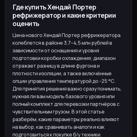
Где купить Хендай Портер
рефрижератор и какие критерии
оценить
Цена нового Хендай Портер рефрижератора
колеблется в районе 3,7–4,5 млн рублей в
зависимости от оснащения и уровня
подготовки коробки охлаждения; диапазон
отражает разницу в длине фургона и
плотности изоляции, а также включённые
опции управления температурой до -25 °С.
Для принятия решения важно сразу понимать,
нужная ли вам модель базового уровня или
полный комплект для перевозки партнёров с
чувствительным грузом. В этой статье
разберём, какие параметры реально влияют
на выбор, как сравнивать аналоги и как
подготовиться к покупке б/у техники.