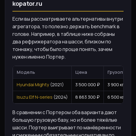
kopator.ru
Если вы рассматриваете альтернативы внутри
агрегатора, то полезно держать benchmark в
голове. Например, в таблице ниже собраны
два рефрижератора на шасси, близком по
тоннажу, чтобы было проще понять, зачем
нужен именно Портер.
Модель
Цена
Грузоподъё
Hyundai Mighty
(2021)
3 500 000 ₽
3 900 кг
Isuzu Elf N-series
(2024)
8 863 300 ₽
6 500 кг
В сравнении с Портером оба варианта дают
большую грузовую базу, но и более тяжёлые
шасси. Портер выигрывает по манёвренности
и сниженным обязательным нормативам по