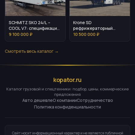
SCHMITZ SKO 24/L –
Krone SD
COOL V7: спецификация
рефрижераторный
и стоимость
полуприцеп 2024
9 100 000 ₽
10 500 000 ₽
Смотреть весь каталог →
kopator.ru
Каталог грузовой и спецтехники: подбор, цены, коммерческие
предложения
Авто дешевле
О компании
Сотрудничество
Политика конфиденциальности
Сайт носит информационный характер и не является публичной