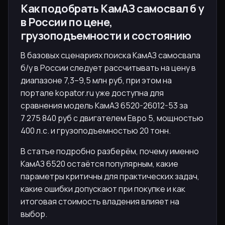
Как подобрать КамАЗ самосвал б у
в России по цене,
грузоподъемности и состоянию
В базовых сценариях поиска КамАЗ самосвала
б/у в России следует рассчитывать на цену в
диапазоне 7,3–9,5 млн руб, при этом на
портале kopator.ru уже доступна для
сравнения модель КамАЗ 6520-26012-53 за
7 275 840 руб с двигателем Евро 5, мощностью
400 л.с. и грузоподъемностью 20 тонн.
В статье подробно разберём, почему именно
КамАЗ 6520 остаётся популярным, какие
параметры критичны для практических задач,
какие ошибки допускают при покупке и как
итоговая стоимость владения влияет на
выбор.