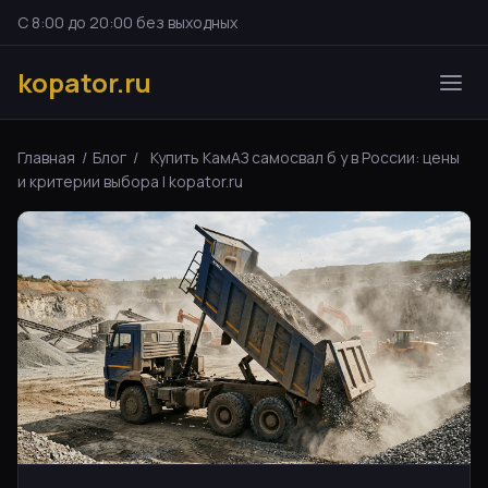
С 8:00 до 20:00 без выходных
kopator.ru
Главная
/
Блог
/
Купить КамАЗ самосвал б у в России: цены
и критерии выбора | kopator.ru