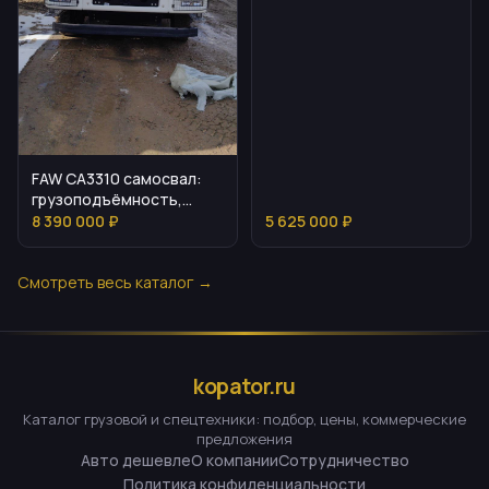
FAW CA3310 самосвал:
грузоподъёмность,
двигатель, внутренние
8 390 000 ₽
5 625 000 ₽
узлы
Смотреть весь каталог →
kopator.ru
Каталог грузовой и спецтехники: подбор, цены, коммерческие
предложения
Авто дешевле
О компании
Сотрудничество
Политика конфиденциальности