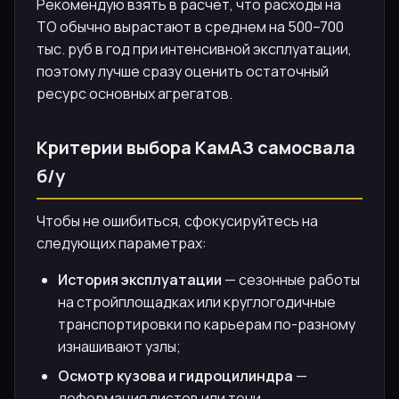
Рекомендую взять в расчёт, что расходы на
ТО обычно вырастают в среднем на 500–700
тыс. руб в год при интенсивной эксплуатации,
поэтому лучше сразу оценить остаточный
ресурс основных агрегатов.
Критерии выбора КамАЗ самосвала
б/у
Чтобы не ошибиться, сфокусируйтесь на
следующих параметрах:
История эксплуатации
— сезонные работы
на стройплощадках или круглогодичные
транспортировки по карьерам по-разному
изнашивают узлы;
Осмотр кузова и гидроцилиндра
—
деформация листов или течи