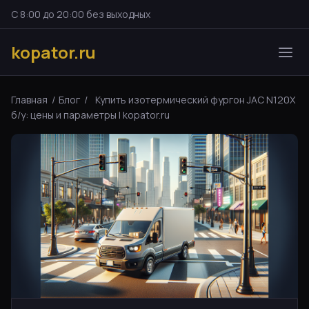
С 8:00 до 20:00 без выходных
kopator.ru
Главная
/
Блог
/
Купить изотермический фургон JAC N120X
б/у: цены и параметры | kopator.ru