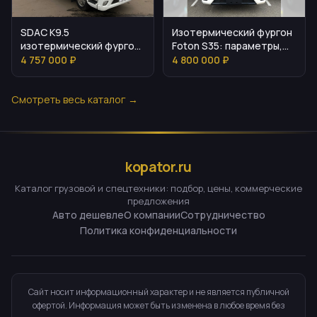
SDAC K9.5
Изотермический фургон
изотермический фургон
Foton S35: параметры,
6700 мм: параметры и
комплектация и
4 757 000 ₽
4 800 000 ₽
цена
эксплуатация
Смотреть весь каталог →
kopator.ru
Каталог грузовой и спецтехники: подбор, цены, коммерческие
предложения
Авто дешевле
О компании
Сотрудничество
Политика конфиденциальности
Сайт носит информационный характер и не является публичной
офертой. Информация может быть изменена в любое время без