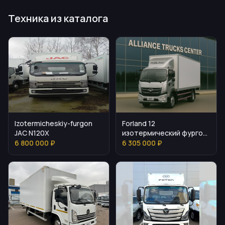
Техника из каталога
Izotermicheskiy-furgon
Forland 12
JAC N120X
изотермический фургон
— параметры и
6 800 000 ₽
6 305 000 ₽
стоимость