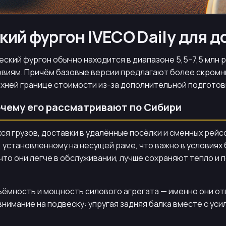
ий фургон IVECO Daily для д
еский фургон обычно находится в диапазоне 5,5–7,5 млн 
ловиям. Причём базовые версии предлагают более скромн
хней границе стоимости из-за дополнительной подготовк
почему его рассматривают по Сибири
ся грузов, доставки в удалённые посёлки и сменных ре
установленному на несущей раме, что важно в условиях
то они легче в обслуживании, лучше сохраняют тепло и 
дъёмность и мощность силового агрегата — именно они от
внимание на подвеску: упругая задняя балка вместе с ус