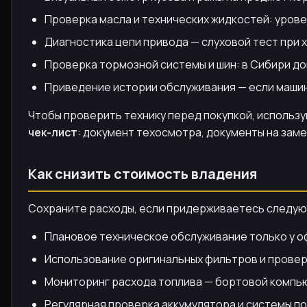
Проверка масла и технических жидкостей: урове
Диагностика цепи привода — слуховой тест при 
Проверка тормозной системы и шин: в Сибири до
Приведение истории обслуживания — если машин
Чтобы проверить технику перед покупкой, использу
чек-лист
: документ техосмотра, документы на заме
Как снизить стоимость владения
Сохраните расходы, если придерживаетесь следую
Плановое техническое обслуживание только у о
Использование оригинальных фильтров и провер
Мониторинг расхода топлива — бортовой компьют
Регулярная проверка аккумулятора и системы п