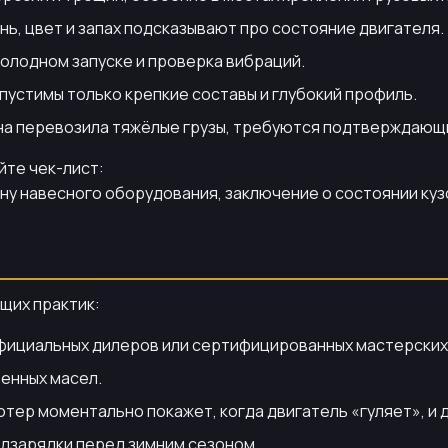
нь, цвет и запах подсказывают про состояние двигателя.
холодном запуске и проверка вибраций.
пустимы только крепкие составы и глубокий профиль.
а перевозила тяжёлые грузы, требуются подтверждающи
йте чек-лист:
ну навесного оборудования, заключение о состоянии куз
щих практик:
фициальных дилеров или сертифицированных мастерских
енных масел.
ер моментально покажет, когда двигатель «гуляет», и да
одзарядки перед зимним сезоном.