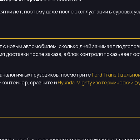
сятки лет, поэтому даже после эксплуатации в суровых у
ут с новым автомобилем, сколько дней занимает подготовк
 доставки после заказа, а блок контроля показывает ос
аналогичных грузовиков, посмотрите
Ford Transit цельн
с-контейнер, сравните и
Hyundai Mighty изотермический ф
нности, но обычно транспортировка по железной дороге