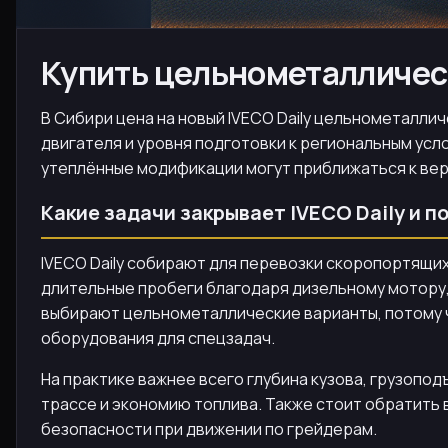
Купить цельнометаллическ
В Сибири цена на новый IVECO Daily цельнометаллич
двигателя и уровня подготовки к региональным ус
утеплённые модификации могут приближаться к вер
Какие задачи закрывает IVECO Daily и 
IVECO Daily собирают для перевозки скоропортящих
длительные пробеги благодаря дизельному мотору, 
выбирают цельнометаллические варианты, потому ч
оборудования для спецзадач.
На практике важнее всего глубина кузова, грузопо
трассе и экономию топлива. Также стоит обратить 
безопасности при движении по грейдерам.