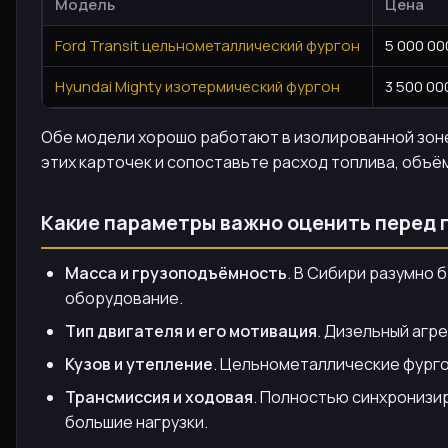
Модель
Цена
Ford Transit цельнометаллический фургон
5 000 00
Hyundai Mighty изотермический фургон
3 500 00
Обе модели хорошо работают в изолированной зоне
этих карточек и сопоставьте расход топлива, объём
Какие параметры важно оценить перед п
Масса и грузоподъёмность
. В Сибири разумно 
оборудование.
Тип двигателя и его мотивация
. Дизельный агр
Кузов и утепление
. Цельнометаллические фурго
Трансмиссия и ходовая
. Полностью синхронизи
большие нагрузки.