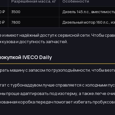
Разрешённая масса, кг
Особенности
0 ₽
3500
Дизель 145 л.с., вместимост
0 ₽
7800
Дизельный мотор 160 л.с., и
 и имеют надёжный доступ к сервисной сети. Чтобы срав
 кузова и доступность запчастей.
окупкой IVECO Daily
брать машину с запасом по грузоподъёмности, чтобы вез
егат с турбонаддувом лучше справляется с холодными пу
ны проще адаптировать под изотерму, а также легче очи
рованная коробка передач помогает избегать пробуксово