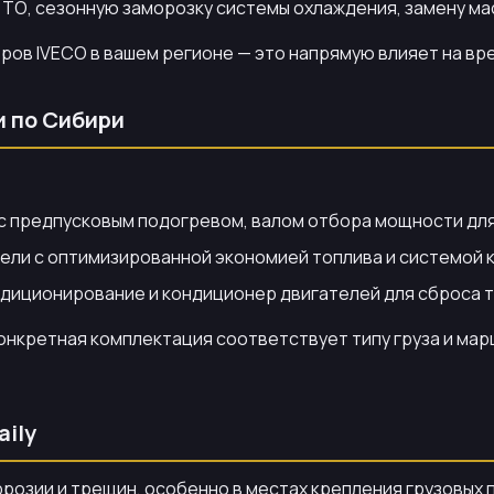
 ТО, сезонную заморозку системы охлаждения, замену ма
ов IVECO в вашем регионе — это напрямую влияет на вре
и по Сибири
 предпусковым подогревом, валом отбора мощности для
ели с оптимизированной экономией топлива и системой к
ндиционирование и кондиционер двигателей для сброса т
нкретная комплектация соответствует типу груза и марш
aily
ррозии и трещин, особенно в местах крепления грузовых