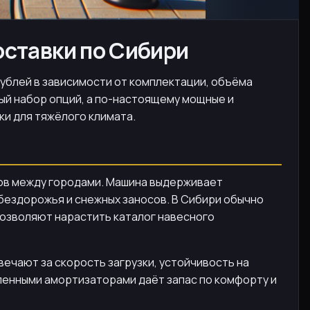
оставки по Сибири
рублей в зависимости от комплектации, объёма
ый набор опций, а по-настоящему мощные и
и для тяжёлого климата.
йсов между городами. Машина выдерживает
 бездорожья и снежных заносов. В Сибири обычно
позволяют нарастить каталог навесного
вечают за скорость загрузки, устойчивость на
иленными амортизаторами даёт запас по комфорту и