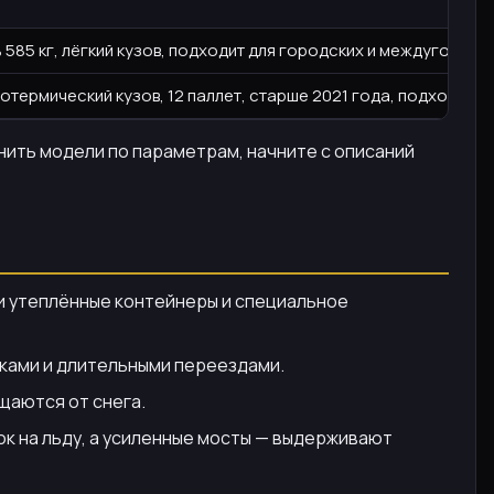
ь 585 кг, лёгкий кузов, подходит для городских и междугород
зотермический кузов, 12 паллет, старше 2021 года, подходит 
нить модели по параметрам, начните с описаний
ти утеплённые контейнеры и специальное
сками и длительными переездами.
щаются от снега.
к на льду, а усиленные мосты — выдерживают