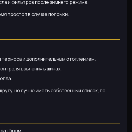
сла и фильтров после зимнего режима.
мя простоя в случае поломки.
 термоса и дополнительным отоплением.
онтроля давления в шинах.
епла.
руту, но лучше иметь собственный список, по
 платформ.