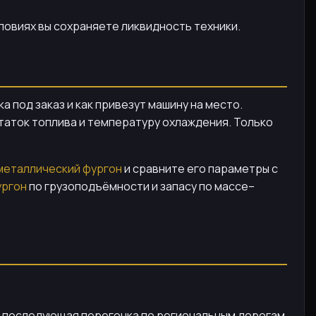
словиях вы сохраняете ликвидность техники.
а под заказ и как привезут машину на место.
таток топлива и температуру охлаждения. Только
ометаллический фургон
и сравните его параметры с
ургон
по грузоподъёмности и запасу по массе–
 и последующая перегонка по региональным дорогам