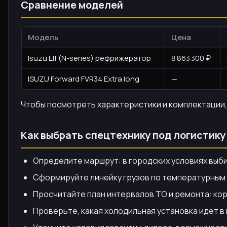
Сравнение моделей
Модель
Цена
Isuzu Elf (N-series) рефрижератор
8 863 300 ₽
ISUZU Forward FVR34 Extra long
—
Чтобы посмотреть характеристики и комплектации, п
Как выбрать спецтехнику под логистику
Определите маршрут: в городских условиях выбир
Сформируйте линейку грузов по температурным 
Просчитайте план интервалов ТО и ремонта: кор
Проверьте, какая холодильная установка идет в