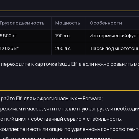
Грузоподъемность
Мощность
Особенности
6 500 кг
190 л.с.
Изотермический фурго
12 025 кг
260 л.с.
Шасси под многотонн
ереходите к карточке Isuzu Elf, а если нужно сравнить 
айте Elf, для межрегиональных — Forward;
режимам и массе; учтите паллетную загрузку и необходи
откий цикл + собственный сервис = стабильность;
 комплекте и есть ли опции по удаленному контролю тем