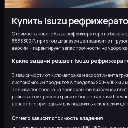
Купить Isuzu рефрижерато
Стоимость нового Isuzu рефрижератора на базе моде
8 863 300 ₽, при этом диапазон цен зависит от гр
версии — гарантирует запас прочности, но удорожа
Какие задачи решает Isuzu рефрижерат
В зависимости от километража и ассортимента груза
дистрибьюции продуктов в пределах 250–400 км и 
Техника построена на проверенной дизельной платф
рейсов стоит рассматривать более тяжелый Forward 
делает его пригодным для подвижных складских це
От чего зависит стоимость владения
Топливо: дизельные моторы 190–260 л.с. расходу