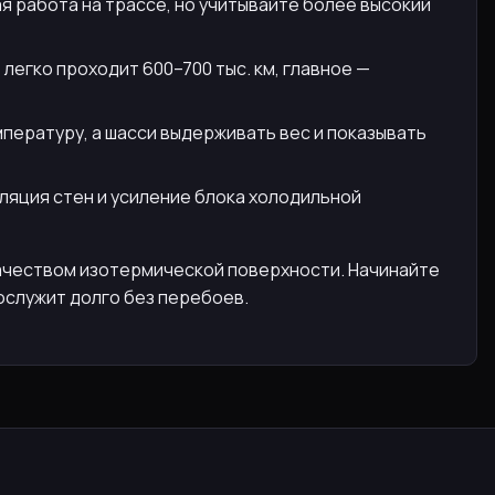
я работа на трассе, но учитывайте более высокий
 легко проходит 600–700 тыс. км, главное —
пературу, а шасси выдерживать вес и показывать
ляция стен и усиление блока холодильной
качеством изотермической поверхности. Начинайте
ослужит долго без перебоев.