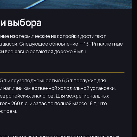
ии выбора
рупные изотермические надстройки достигают
ипа шасси. Следующее обновление — 13–14 паллетные
ки все равно остаются дороже 8 млн.
55 т и грузоподъемностью 6,5 т послужит для
и наличии качественной холодильной установки.
у европейских аналогов. Для межрегиональных
 260 л.с. и запас по полной массе 18 т, что
остоем.
 логистики и увеличивает долю затрат при длинных