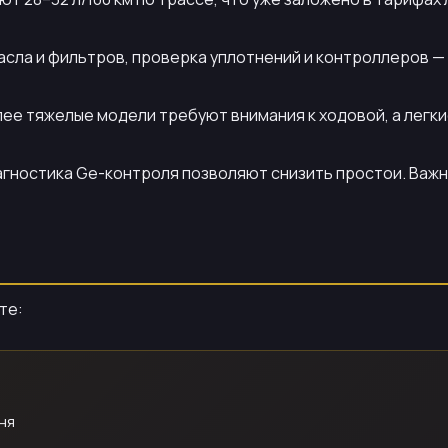
асла и фильтров, проверка уплотнений и контроллеров —
ее тяжелые модели требуют внимания к ходовой, а легки
агностика Ge-контроля позволяют снизить простои. Важн
те:
ня