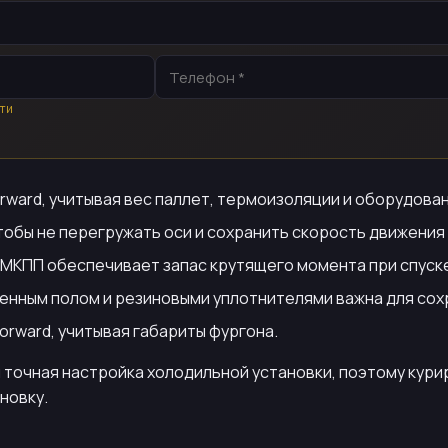
ти
 Forward, учитывая вес паллет, термоизоляции и оборудова
тобы не перегружать оси и сохранить скорость движения
с МКПП обеспечивает запас крутящего момента при спуске
ленным полом и резиновыми уплотнителями важна для со
 Forward, учитывая габариты фургона.
и точная настройка холодильной установки, поэтому кур
новку.