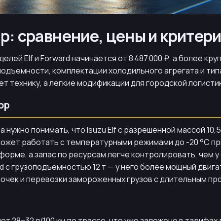
р: сравнение, цены и критер
лей Elf и Forward начинается от 8 487 000 ₽, а более к
узоподъемности, комплектации холодильного агрегата и т
ет технику, а легкие модификации для городской логисти
ор
 нужно понимать, что Isuzu Elf с разрешенной массой 10,
может работать с температурными режимами до -20 °C пр
орме, а запас по ресурсам легче контролировать, чем 
с грузоподъемностью 12 т — у него более мощный двигатель
почек и перевозки замороженных грузов с длительным пр
ют 28–32 л/100 км по трассе, что уже заложено в тарифах