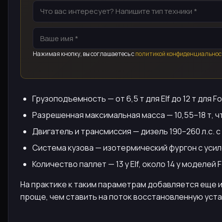
Нажимая кнопку, вы соглашаетесь с
политикой конфиденциальнос
Грузоподъемность — от 6,5 т для Elf до 12 т для
Разрешенная максимальная масса — 10,55–18 т, ч
Двигатель и трансмиссия — дизель 190–260 л.с. 
Система кузова — изотермический фургон с уси
Количество паллет — 13 у Elf, около 14 у моделей
На практике к таким параметрам добавляется еще 
проще, чем ставить на поток восстановленную уста