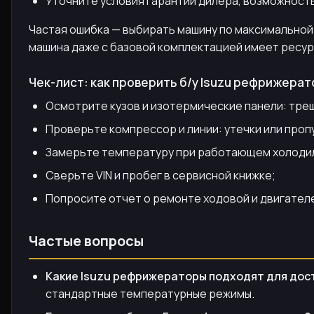
Уточните условия гарантии дилера, возможность
Частая ошибка — выбирать машину по максимальной
машина даже с базовой комплектацией имеет ресур
Чек-лист: как проверить б/у Isuzu рефрижерат
Осмотрите кузов и изотермические панели: трещ
Проверьте компрессор и линии: утечки или проп
Замерьте температуру при работающем холодиль
Сверьте VIN и пробег в сервисной книжке;
Попросите отчет о ремонте ходовой и двигателе
Частые вопросы
Какие Isuzu рефрижераторы подходят для дос
стандартные температурные режимы.