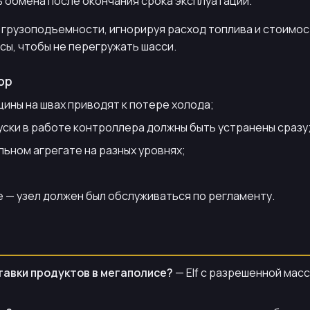
 обмена после окончания срока эксплуатации.
 грузоподъемности, игнорируя расход топлива и стоимос
сы, чтобы не перегружать шасси.
ор
ины на швах приводят к потере холода;
уски в работе контроллера должны быть устранены сразу
ном агрегате на разных уровнях;
 — узел должен был обслуживаться по регламенту.
тавки продуктов в мегаполисе?
— Elf с разрешенной массо