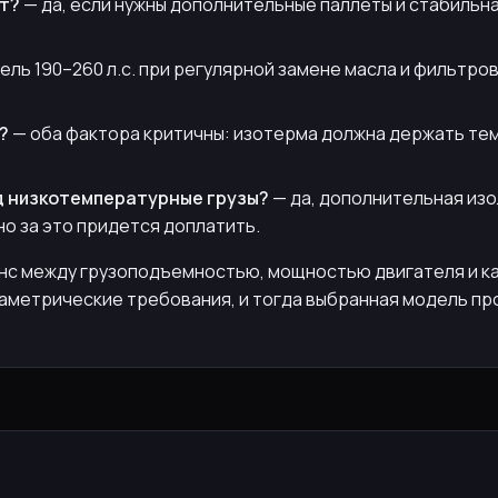
 т?
— да, если нужны дополнительные паллеты и стабильна
ель 190–260 л.с. при регулярной замене масла и фильтров
?
— оба фактора критичны: изотерма должна держать тем
 низкотемпературные грузы?
— да, дополнительная изо
но за это придется доплатить.
анс между грузоподъемностью, мощностью двигателя и 
аметрические требования, и тогда выбранная модель пр