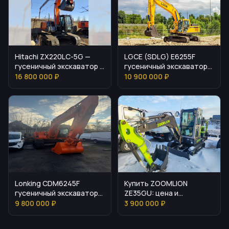
Hitachi ZX220LC-5G —
LGCE (SDLG) E6255F
гусеничный экскаватор с
гусеничный экскаватор
управляемыми
— параметры и
16 800 000 ₽
10 900 000 ₽
параметрами
эксплуатация
Lonking CDM6245F
Купить ZOOMLION
гусеничный экскаватор:
ZE35GU: цена и
выбор, параметры,
основные особенности
9 800 000 ₽
3 900 000 ₽
эксплуатация