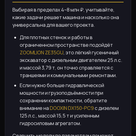
Выбирая в пределах 4–8 млн ₽, учитывайте,
какие задачи решает машина и насколько она
универсальна для вашего проекта.
Для плотных стенок и работы в
ограниченном пространстве подойдёт
ZOOMLION ZE35GU
, это лёгкий гусеничный
экскаватор с дизельным двигателем 25 л.с.
и массой 3,79 т, он точно справляется с
траншеями и коммунальными ремонтами.
Если нужно больше гидравлической
мощности и грузоподъёмности при
сохранении компактности, обратите
внимание на
DOOXIN DX150-PC9
с дизелем
125 л.с., массой 15,5 т и усиленным
гидросиловым агрегатом.
Сравнить модели по параметрам поможет