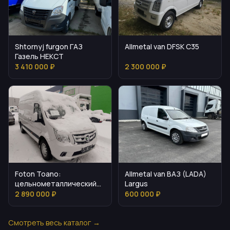
Shtornyj furgon ГАЗ
Allmetal van DFSK C35
Газель НЕКСТ
3 410 000 ₽
2 300 000 ₽
Allmetal van ВАЗ (LADA)
Foton Toano:
Largus
цельнометаллический
фургон для логистики
2 890 000 ₽
600 000 ₽
Смотреть весь каталог →