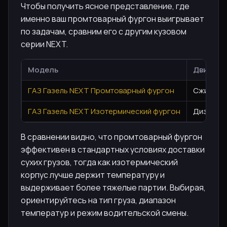
Чтобы получить ясное представление, где
именно ваш промтоварный фургон выигрывает
по задачам, сравним его с другим кузовом
серии NEXT.
Модель
Двигате
ГАЗ Газель NEXT Промтоварный фургон
Сжиженны
ГАЗ Газель NEXT Изотермический фургон
Дизель, 1
В сравнении видно, что промтоварный фургон
эффективен в стандартных условиях доставки
сухих грузов, тогда как изотермический
корпус лучше держит температуру и
выдерживает более тяжелые партии. Выбирая,
ориентируйтесь на тип груза, диапазон
температур и режим водительской смены.