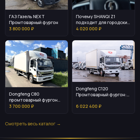
ГАЗ Газель NEXT
Почему SHANQI Z1
Промтоварный фургон
подходит для городских
и междугородних
3 800 000 ₽
4 020 000 ₽
перевозок
Dongfeng C120
Dongfeng C80
Промтоварный фургон:
промтоварный фургон
характеристики и
2024 года
3 700 000 ₽
6 022 400 ₽
практическое
применение
Смотреть весь каталог →