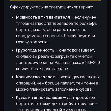
Сфокусируйтесь на следующих критериях:
Мощность и тип двигателя
— если нужен
тяговый запас для перепадов по рельефу,
берите дизель; если работа идёт по
городу, можно спросить бензиновую или
газовую версию.
Грузоподъемность
— она подсказывает,
сколько вы реально загрузите с учетом
доп. оборудования. Разница даже в 100–200
кг влияет на число заездов.
Количество паллет
— важно для складских
операций. Чем больше паллет, тем точнее
можно планировать заполнение кузова.
Кузов и теплоизоляция
— для продуктов
берите изотерму, для стройматериалов —
тент или промтоварный с усиленным