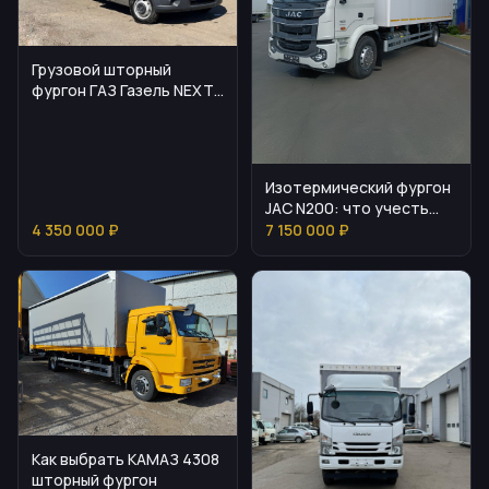
Грузовой шторный
фургон ГАЗ Газель NEXT
с спальником
Изотермический фургон
JAC N200: что учесть
перед покупкой
4 350 000 ₽
7 150 000 ₽
Как выбрать КАМАЗ 4308
шторный фургон