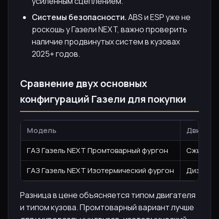
усиленным сцеплением.
Системы безопасности.
ABS и ESP уже не
роскошь у Газели NEXT, важно проверить
наличие продвинутых систем в кузовах
2025+ годов.
Сравнение двух основных
конфигураций Газели для покупки
Модель
Двигате
ГАЗ Газель NEXT Промтоварный фургон
Сжиженны
ГАЗ Газель NEXT Изотермический фургон
Дизель, 1
Разница в цене объясняется типом двигателя
и типом кузова. Промтоварный вариант лучше