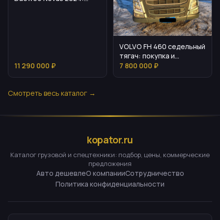
характеристики и
покупка
VOLVO FH 460 седельный
тягач: покупка и
преимущества
11 290 000 ₽
7 800 000 ₽
Смотреть весь каталог →
kopator.ru
Каталог грузовой и спецтехники: подбор, цены, коммерческие
предложения
Авто дешевле
О компании
Сотрудничество
Политика конфиденциальности