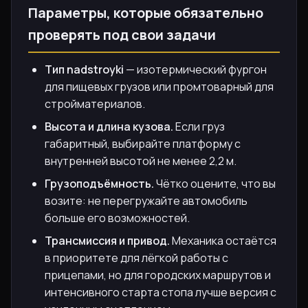
Параметры, которые обязательно
проверять под свои задачи
Тип nadstroyki
— изотермический фургон
для пищевых грузов или промтоварный для
стройматериалов.
Высота и длина кузова.
Если груз
габаритный, выбирайте платформу с
внутренней высотой не менее 2,2 м.
Грузоподъёмность.
Чётко оцените, что вы
возите: не перегружайте автомобиль
больше его возможностей.
Трансмиссия и привод.
Механика остаётся
в приоритете для лёгкой работы с
прицепами, но для городских маршрутов и
интенсивного старта стопа лучше версия с