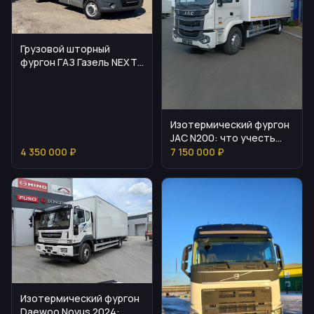
Грузовой шторный
фургон ГАЗ Газель NEXT
с спальником
Изотермический фургон
JAC N200: что учесть
перед покупкой
4 350 000 ₽
7 150 000 ₽
Изотермический фургон
Daewoo Novus 2024: