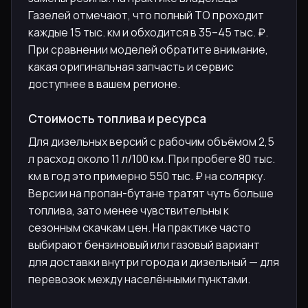
Газелей отмечают, что полный ТО проходит
каждые 15 тыс. км и обходится в 35–45 тыс. ₽.
При сравнении моделей обратите внимание,
какая оригинальная запчасть и сервис
доступнее в вашем регионе.
Стоимость топлива и ресурса
Для дизельных версий с рабочим объёмом 2,5
л расход около 11 л/100 км. При пробеге 80 тыс.
км в год это примерно 550 тыс. ₽ на солярку.
Версии на пропан-бутане тратят чуть больше
топлива, зато менее чувствительны к
сезонным скачкам цен. На практике часто
выбирают бензиновый или газовый вариант
для доставки внутри города и дизельный — для
перевозок между населёнными пунктами.