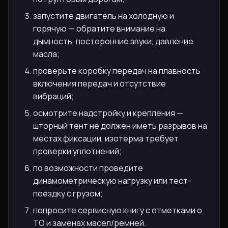
запустите двигатель на холодную и
горячую — обратите внимание на
дымность, посторонние звуки, давление
масла;
проверьте коробку передач на плавность
включения передач и отсутствие
вибраций;
осмотрите надстройку и крепления —
шторный тент не должен иметь разрывов на
местах фиксации, изотерма требует
проверки уплотнений;
по возможности проведите
динамометрическую нагрузку или тест-
поездку с грузом;
попросите сервисную книгу с отметками о
ТО и заменах масел/ремней.