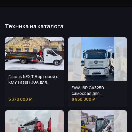
Техника из каталога
Газель NEXT Бортовой с
КМУ Fassi F30A для
FAW J6P CA3250 —
городских и
самосвал для
региональных задач
интенсивных карьерных
5 370 000 ₽
8 950 000 ₽
и стройзадач