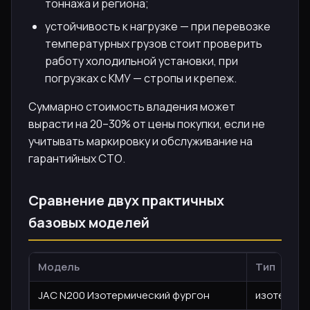
тоннажа и региона;
устойчивость к нагрузке — при перевозке
температурных грузов стоит проверить
работу холодильной установки, при
погрузках с КМУ — стропы и крепеж.
Суммарно стоимость владения может
вырасти на 20–30% от цены покупки, если не
учитывать маркировку и обслуживание на
гарантийных СТО.
Сравнение двух практичных
базовых моделей
Модель
Тип
JAC N200 Изотермический фургон
изотерма, 