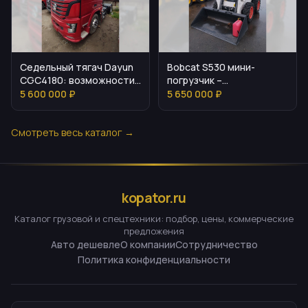
Седельный тягач Dayun
Bobcat S530 мини-
CGC4180: возможности
погрузчик –
и задачи
характеристики и задачи
5 600 000 ₽
5 650 000 ₽
Смотреть весь каталог →
kopator.ru
Каталог грузовой и спецтехники: подбор, цены, коммерческие
предложения
Авто дешевле
О компании
Сотрудничество
Политика конфиденциальности