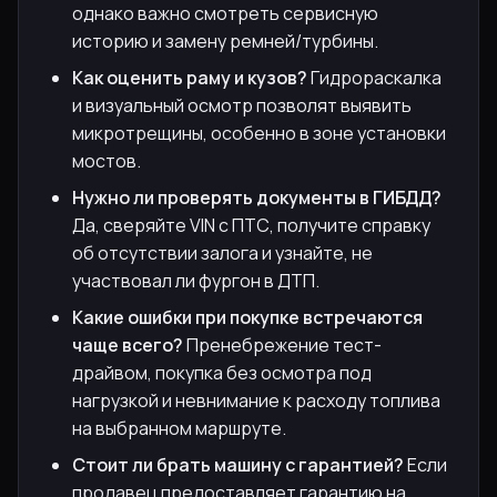
однако важно смотреть сервисную
историю и замену ремней/турбины.
Как оценить раму и кузов?
Гидрораскалка
и визуальный осмотр позволят выявить
микротрещины, особенно в зоне установки
мостов.
Нужно ли проверять документы в ГИБДД?
Да, сверяйте VIN с ПТС, получите справку
об отсутствии залога и узнайте, не
участвовал ли фургон в ДТП.
Какие ошибки при покупке встречаются
чаще всего?
Пренебрежение тест-
драйвом, покупка без осмотра под
нагрузкой и невнимание к расходу топлива
на выбранном маршруте.
Стоит ли брать машину с гарантией?
Если
продавец предоставляет гарантию на