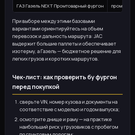
ГАЗ Газель NEXT Промтоварный фургон
промтовар
При выборе между этими базовыми
вариантами ориентируйтесь на объем
перевозок и дальность маршрута: JAC
выдержит большие паллеты и обеспечивает
изотерму, а Газель — бюджетное решение для
легких грузов и коротких маршрутов.
Чек-лист: как проверить бу фургон
перед покупкой
сверьте VIN, номер кузова и документы на
соответствие с моделью и годом выпуска;
осмотрите днище и раму — на практике
наибольший риск у грузовиков с пробегом
по грунтовым дорогам;