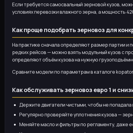
Если требуется самосвальный зерновой кузов, мо
условиях перевозки влажного зерна, а мощность 420
Как проще подобрать зерновоз для конк
На практике сначала определяют размер партии и п
редких рейсов — можно взять модульный кузов с про
определяют объём кузова на нужную грузоподъёмн
Сравните модели по параметрам в каталоге kopator.
Как обслуживать зерновоз евро 1 и сни
Держите двигатели чистыми, чтобы не попадала 
Регулярно проверяйте уплотнения кузова — зер
Меняйте масло и фильтры по регламенту, даже е