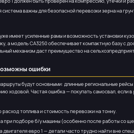
евро 1 должен быть проверен на компрессию, утечки и ра
 система важны для безопасной перевозки зерна на грун
уже имеет усиленные рамы и возможность установки кузо
ку, а модель CA3250 обеспечивает компактную базу с д
вальный механизм даст преимущество на сельхозпредприят
 возможны ошибки
 маршруты будут основными: длинные региональные рейсы
нию ходовой. Частая ошибка — покупать самосвал, если 
 расход топлива и стоимость перевозки на тонну.
а при подборе б/у машины (особенно после работы со щ
двигателя евро 1 — детали часто трудно найти вне спе