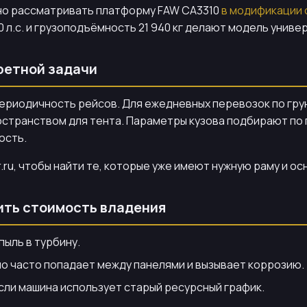
жно рассматривать платформу FAW CA3310
в модификации 
 л.с. и грузоподъёмность 21 940 кг делают модель униве
ретной задачи
ериодичность рейсов. Для ежедневных перевозок по грун
странством для тента. Параметры кузова подбирают по пл
ость.
ru, чтобы найти те, которые уже имеют нужную раму и о
зить стоимость владения
пыль в турбину.
но часто попадает между панелями и вызывает коррозию.
сли машина использует старый ресурсный график.