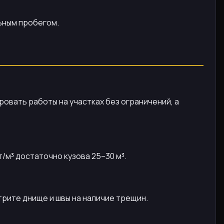
льным пробегом.
ровать работы на участках без ограничений, а
/м³ достаточно кузова 25–30 м³.
рите днище и швы на наличие трещин.