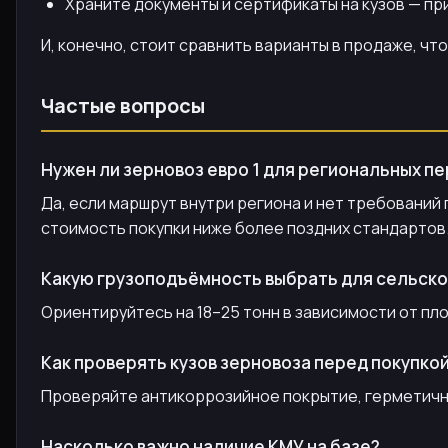
Храните документы и сертификаты на кузов — пр
И, конечно, стоит сравнить варианты в продаже, ч
Частые вопросы
Нужен ли зерновоз евро 1 для региональных п
Да, если маршрут внутри региона и нет требований 
стоимость покупки ниже более поздних стандартов
Какую грузоподъёмность выбрать для сельско
Ориентируйтесь на 18–25 тонн в зависимости от пло
Как проверять кузов зерновоза перед покупкой
Проверяйте антикоррозийное покрытие, герметично
Насколько важно наличие КМУ на базе?