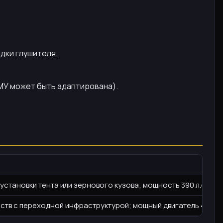
дки глушителя.
КМУ может быть адаптирована).
 установки тента или зернового кузова; мощность 390 л.с.
йств с переходной инфраструктурой; мощный двигатель 420 л.