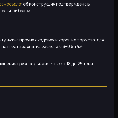
самосвала
: её конструкция подтверждена в
рсальной базой.
ту нужна прочная ходовая и хорошие тормоза, для
отности зерна: из расчёта 0,8–0,9 т/м³
снащение грузоподъёмностью от 18 до 25 тонн.