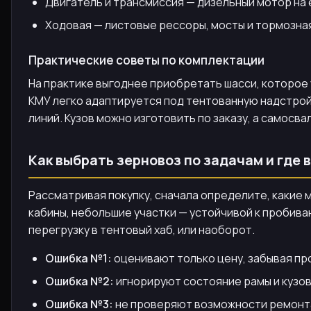
Двигатель и трансмиссия — дизельный мотор на 
Ходовая — листовые рессоры, мосты и тормозная
Практические советы по комплектации
На практике выгоднее приобретать шасси, которое 
КМУ легко адаптируется под тентованную надстрой
линий. Кузов можно изготовить по заказу, а самос
Как выбрать зерновоз по задачам и где
Рассматривая покупку, сначала определите, какие
кабины, небольшие участки — устойчивой к пробива
перегрузку в тентовый хаб, или наоборот.
Ошибка №1:
оценивают только цену, забывая про
Ошибка №2:
игнорируют состояние рамы и кузов
Ошибка №3:
не проверяют возможности ремонта 