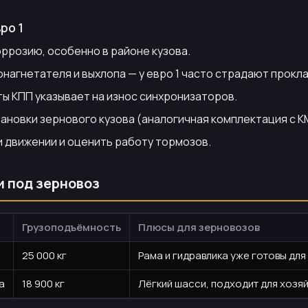
ро 1
ррозию, особенно в районе кузова.
агнетателя и выхлопа — у евро 1 часто страдают прокла
ы КПП указывает на износ синхронизаторов.
тановки зернового кузова (аналогичная комплектация с 
и движении и оценить работу тормозов.
и под зерновоз
Грузоподъёмность
Плюсы для зерновозов
25 000 кг
Рама и гидравлика уже готовы для
а
18 900 кг
Лёгкий шасси, подходит для хозя