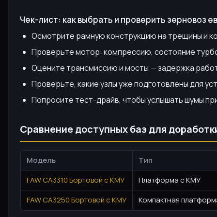
Чек-лист: как выбрать и проверить зерновоз ев
Осмотрите рамную конструкцию на трещины и ко
Проверьте мотор: компрессию, состояние турбон
Оцените трансмиссию и мосты — задержка работ
Проверьте, какие узлы уже подготовлены для ус
Попросите тест-драйв, чтобы услышать шумы пр
Сравнение доступных баз для доработк
Модель
Тип
FAW CA3310 Бортовой с КМУ
Платформа с КМУ
FAW CA3250 Бортовой с КМУ
Компактная платформ