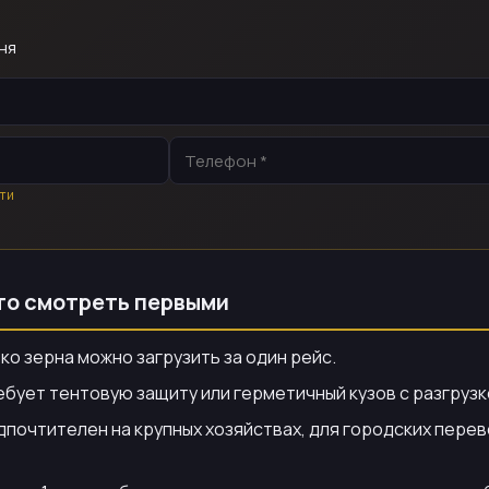
ня
ти
то смотреть первыми
ко зерна можно загрузить за один рейс.
ебует тентовую защиту или герметичный кузов с разгрузк
почтителен на крупных хозяйствах, для городских пере