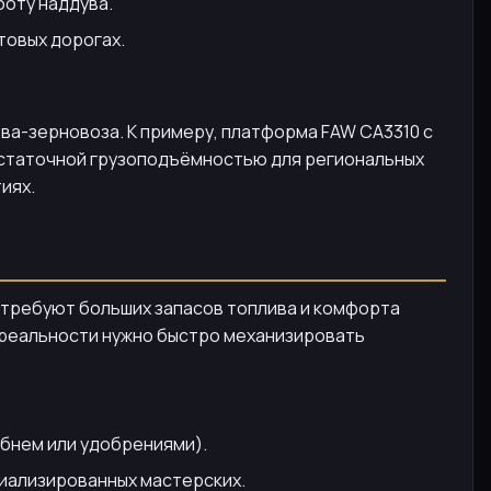
боту наддува.
товых дорогах.
ва-зерновоза. К примеру, платформа FAW CA3310 с
остаточной грузоподъёмностью для региональных
иях.
 требуют больших запасов топлива и комфорта
в реальности нужно быстро механизировать
ебнем или удобрениями).
циализированных мастерских.