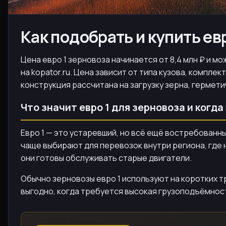
Как подобрать и купить ев
Цена евро 1 зерновоза начинается от 8,4 млн ₽ и м
на kopator.ru. Цена зависит от типа кузова, компле
конструкция рассчитана на загрузку зерна, гермети
Что значит евро 1 для зерновоза и когда
Евро 1 — это устаревший, но всё ещё востребованн
чаще выбирают для перевозок внутри региона, где 
они готовы обслуживать старые двигатели.
Обычно зерновозы евро 1 используют на коротких тр
выгодно, когда требуется высокая грузоподъёмнос