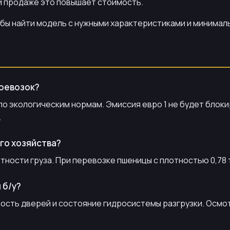
и продаже это повышает стоимость.
тобы найти модель с нужными характеристиками и минима
еревозок?
по экологическим нормам. Эмиссия евро 1 не будет блоки
.
го хозяйства?
тности груза. При перевозке пшеницы с плотностью 0,78 т
 б/у?
сть дверей и состояние гидросистемы разгрузки. Осмот