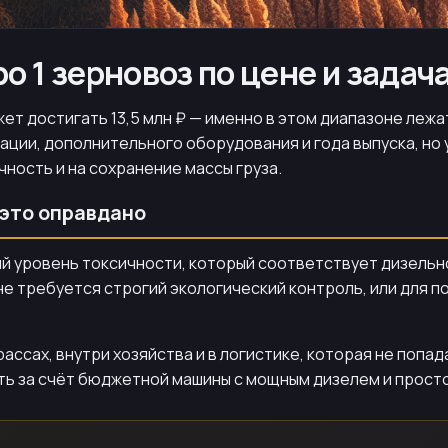
ро 1 зерновоз по цене и задач
ожет достигать 13,5 млн ₽ — именно в этом диапазоне леж
ктации, дополнительного оборудования и года выпуска, но
чность и на сохранение массы груза.
 это оправдано
ый уровень токсичности, который соответствует дизельн
не требуется строгий экологический контроль, или для п
ассах, внутри хозяйства и в логистике, которая не попа
ть за счёт бюджетной машины с мощным дизелем и прост