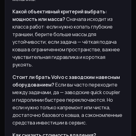
Какой объективный критерий выбрать:
мощность или масса?
Сначала исходит из
класса работ: если нужно копать глубокие
траншеи, берите больше массы для
устойчивости; если задача — чёткая подача
ковша в ограниченном пространстве, важнее
чувствительная гидравлика и короткая
рукоять.
Стоит ли брать Volvo с заводским навесным
оборудованием?
Если вы часто переходите
между задачами, да — заводские quick coupler
и гидролинии быстрее переключаются. Но
если нужно только капремонт или чистка,
достаточно базового ковша, а сэкономленные
средства инвестиции в сервис.
Как снизить стоимость владения?