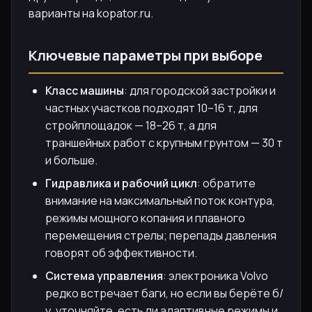
варианты на kopator.ru.
Ключевые параметры при выборе
Класс машины
: для городской застройки и
частных участков подходят 10–16 т, для
стройплощадок — 18–26 т, а для
траншейных работ с крупным грунтом — 30 т
и больше.
Гидравлика и рабочий цикл
: обратите
внимание на максимальный поток контура,
режимы мощного копания и плавного
перемещения стрелы; перепады давления
говорят об эффективности.
Система управления
: электроника Volvo
редко встречает баги, но если вы берёте б/
у, уточняйте, есть ли адаптивные режимы и