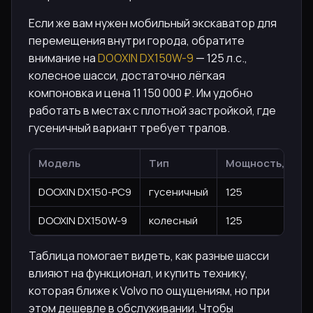
Если же вам нужен мобильный экскаватор для
перемещения внутри города, обратите
внимание на
DOOXIN DX150W-9
— 125 л.с.,
колесное шасси, достаточно лёгкая
компоновка и цена 11 150 000 ₽. Им удобно
работать в местах с плотной застройкой, где
гусеничный вариант требует тралов.
Модель
Тип
Мощность, л.с.
DOOXIN DX150-PC9
гусеничный
125
DOOXIN DX150W-9
колесный
125
Таблица помогает видеть, как разные шасси
влияют на функционал, и купить технику,
которая ближе к Volvo по ощущениям, но при
этом дешевле в обслуживании. Чтобы