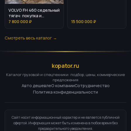
VOLVO FH 460 седельный
тягач: покупка и
преимущества
7 800 000 ₽
15 500 000 ₽
Смотреть весь каталог →
kopator.ru
Каталог грузовой и спецтехники: подбор, цены, коммерческие
предложения
Авто дешевле
О компании
Сотрудничество
Политика конфиденциальности
Сайт носит информационный характер и не является публичной
офертой. Информация может быть изменена в любое время без
предварительного уведомления.