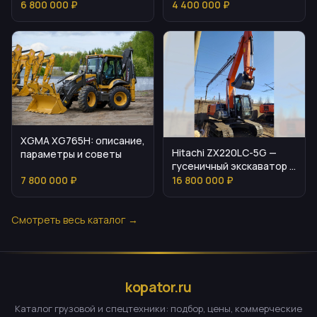
погрузчика 2023
6 800 000 ₽
4 400 000 ₽
XGMA XG765H: описание,
Hitachi ZX220LC-5G —
параметры и советы
гусеничный экскаватор с
управляемыми
7 800 000 ₽
16 800 000 ₽
параметрами
Смотреть весь каталог →
kopator.ru
Каталог грузовой и спецтехники: подбор, цены, коммерческие