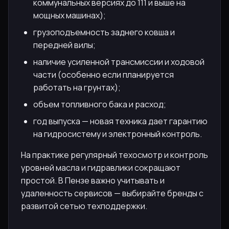
коммунальных версиях до 111 и выше на
мощных машинах);
грузоподъемность заднего ковша и
передней вилы;
наличие усиленной трансмиссии и ходовой
части (особенно если планируется
работать на грунтах);
объем топливного бака и расход;
год выпуска — новая техника дает гарантию
на гидросистему и электронный контроль.
На практике регулярный техосмотр и контроль
уровней масла и гидравлики сокращают
простой. В Пензе важно учитывать и
удаленность сервисов — выбирайте бренды с
развитой сетью техподдержки.