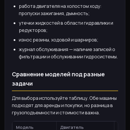
работа двигателя на холостом ходу:
пропуски зажигания, дымность;
утечки жидкостей в области гидравлики и
редукторов;
износ резины, ходовой и шарниров;
журнал обслуживания — наличие записей о
фильтрации и обслуживании гидросистемы.
Сравнение моделей под разные
задачи
Для выбора используйте таблицу. Обе машины
подходят для аренды и покупки, но разница в
грузоподъемности и стоимости важна.
Модель
Двигатель
Груз