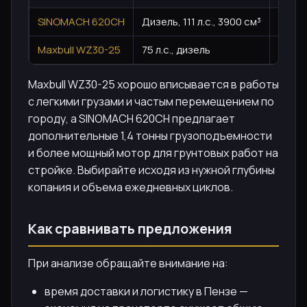
SINOMACH 620CH
Дизель, 111 л.с., 3900 см³
3400
Maxbull WZ30-25
75 л.с., дизель
интег
Maxbull WZ30-25 хорошо вписывается в работы
с легкими грузами и частым перемещением по
городу, а SINOMACH 620CH предлагает
дополнительные 1,4 тонны грузоподъемности
и более мощный мотор для грунтовых работ на
стройке. Выбирайте исходя из нужной глубины
копания и объема ежедневных циклов.
Как сравнивать предложения
При анализе обращайте внимание на:
время доставки и логистику в Пензе —