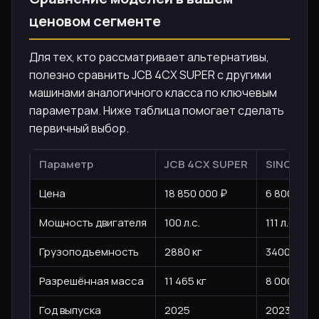
ценовом сегменте
Для тех, кто рассматривает альтернативы,
полезно сравнить JCB 4CX SUPER с другими
машинами аналогичного класса по ключевым
параметрам. Ниже таблица помогает сделать
первичный выбор.
Параметр
JCB 4CX SUPER
SINOMAC
Цена
18 850 000 ₽
6 800 000 
Мощность двигателя
100 л.с.
111 л.с.
Грузоподъемность
2880 кг
3400 кг
Разрешённая масса
11 465 кг
8 000 кг
Год выпуска
2025
2023