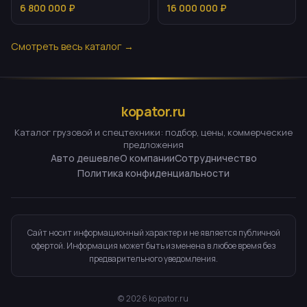
эксплуатация
6 800 000 ₽
16 000 000 ₽
Смотреть весь каталог →
kopator.ru
Каталог грузовой и спецтехники: подбор, цены, коммерческие
предложения
Авто дешевле
О компании
Сотрудничество
Политика конфиденциальности
Сайт носит информационный характер и не является публичной
офертой. Информация может быть изменена в любое время без
предварительного уведомления.
©
2026
kopator.ru