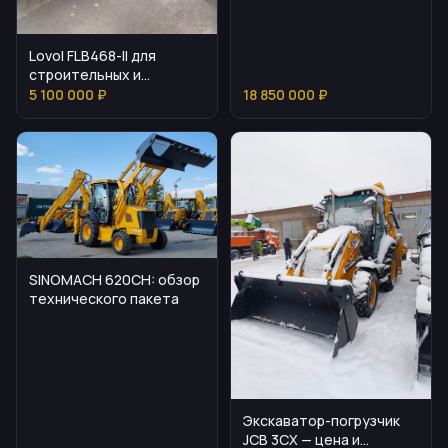
Lovol FLB468-II для
строительных и
дорожных работ
5 100 000 ₽
18 850 000 ₽
SINOMACH 620CH: обзор
технического пакета
Экскаватор-погрузчик
JCB 3CX — цена и