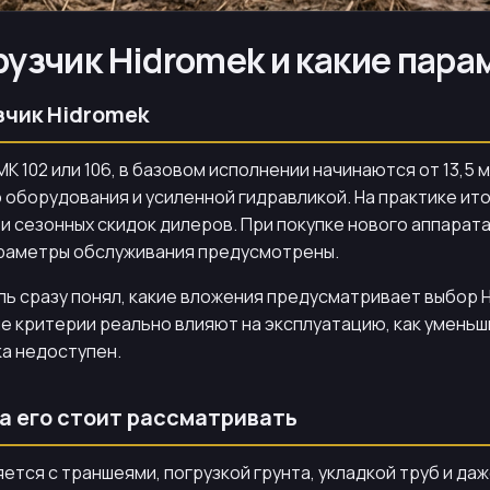
рузчик Hidromek и какие пар
зчик Hidromek
 102 или 106, в базовом исполнении начинаются от 13,5 мл
оборудования и усиленной гидравликой. На практике ито
и сезонных скидок дилеров. При покупке нового аппарат
араметры обслуживания предусмотрены.
ль сразу понял, какие вложения предусматривает выбор Hi
ие критерии реально влияют на эксплуатацию, как уменьш
ка недоступен.
да его стоит рассматривать
яется с траншеями, погрузкой грунта, укладкой труб и д