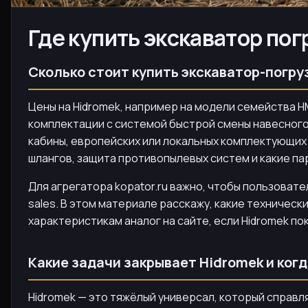
Где купить экскаватор пог
Сколько стоит купить экскаватор-погру
Цены на Hidromek, например на модели семейства HMK
комплектации с системой быстрой смены навесного 
кабины, европейских или локальных комплектующих 
шлангов, защита противопылевых систем и какие п
Для агрегатора kopator.ru важно, чтобы пользовате
sales. В этом материале расскажу, какие техническ
характеристикам аналог на сайте, если Hidromek по
Какие задачи закрывает Hidromek и ког
Hidromek — это тяжёлый универсал, который справл