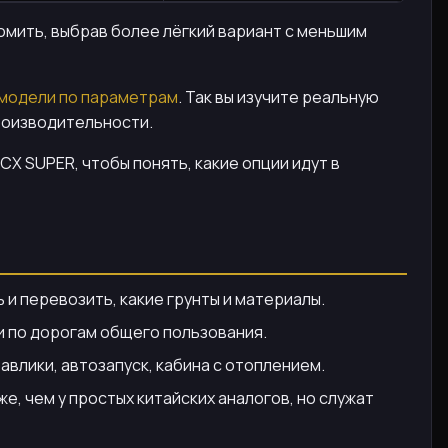
омить, выбрав более лёгкий вариант с меньшим
 модели по параметрам
. Так вы изучите реальную
роизводительности.
CX SUPER, чтобы понять, какие опции идут в
и перевозить, какие грунты и материалы.
и по дорогам общего пользования.
влики, автозапуск, кабина с отоплением.
е, чем у простых китайских аналогов, но служат