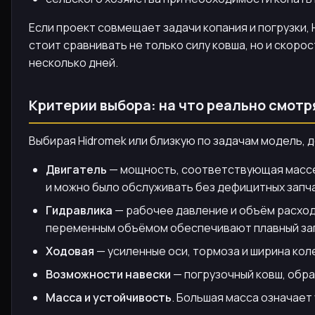
Если проект совмещает задачи копания и погрузки, 
стоит сравнивать не только силу ковша, но и скоро
несколько дней.
Критерии выбора: на что реально смотр
Выбирая Hidromek или близкую по задачам модель,
Двигатель
— мощность, соответствующая массе и 
и можно было обслуживать без дефицитных запч
Гидравлика
— рабочее давление и объём расход
переменным объёмом обеспечивают плавный запу
Ходовая
— усиленные оси, тормоза и ширина коле
Возможности навески
— погрузочный ковш, обра
Масса и устойчивость
. Большая масса означает