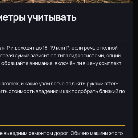
аметры учитывать
н ₽ и доходят до 18–19 млн ₽, если речь о полной
говая сумма зависит от типа гидросистемы, опций
а обращайте внимание, включён ли в цену комплект
dromek, и какие узлы легче поднять руками after-
ить стоимость владения и как подобрать близкий по
аже выездным ремонтом дорог. Обычно машины этого