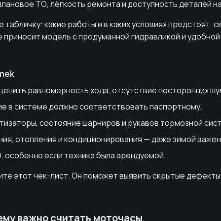
 плановое ТО, лёгкость ремонта и доступность деталей н
 табличку: какие работы и в каких условиях предстоят, с
ге приносит модель с продуманной гидравликой и удобно
omek
оценить равномерность хода, отсутствие посторонних шу
ние в системе должно соответствовать паспортному.
тизаторы, состояние шарниров и рукавов тормозной сис
ния, отопления и кондиционирования — даже зимой важен
О, особенно если техника была арендуемой.
дите этот чек-лист. Он поможет выявить скрытые дефекты 
чему важно считать моточасы