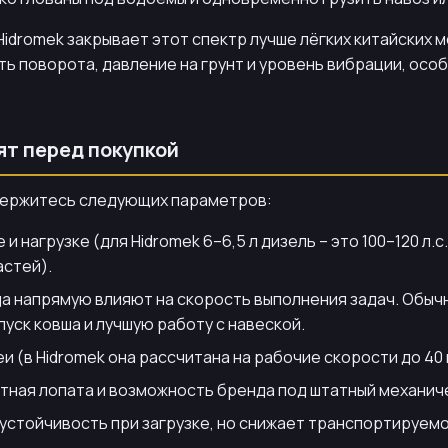
Hidromek закрывает этот спектр лучше лёгких китайских 
сть поворота, давление на грунт и уровень вибрации, ос
ят перед покупкой
 держитесь следующих параметров:
нагрузке (для Hidromek 6–6,5 л дизель – это 100–120 л.
астей).
а напрямую влияют на скорость выполнения задач. Обыч
ск ковша и лучшую работу с навеской.
и (в Hidromek она рассчитана на рабочие скорости до 40 
тная лопата и возможность бренда под штатный механич
 устойчивость при загрузке, но снижает транспортируем