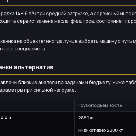
рядка 14–18 л/ч при средней загрузке, а сервисный интер
ходят в сервис: замена масла, фильтров, состояние гидр
ханика на объекте: иногда лучше выбрать машину с чуть
нного специалиста.
ценки альтернатив
ставлены близкие аналоги по задачам и бюджету. Ниже та
араметры при сильной нагрузке.
Грузоподъемность
 4,4 л
2880 кг
.
индикативно 2200 кг