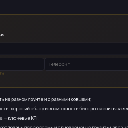
ня
ти
ь на разном грунте и с разными ковшами;
сть, хороший обзор и возможность быстро сменить нав
а — ключевые KPI;
котлованы под водоёмы и одновременно грузить навоз ил