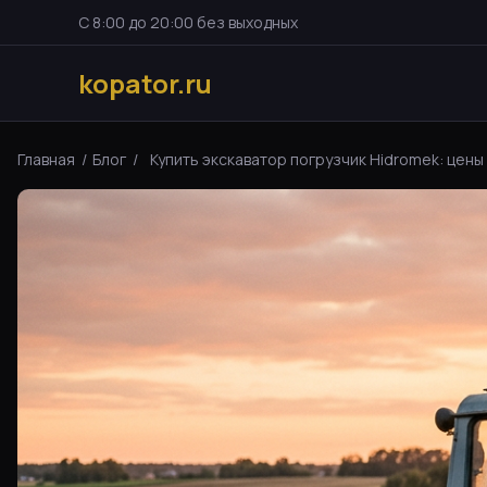
С 8:00 до 20:00 без выходных
kopator.ru
Главная
/
Блог
/
Купить экскаватор погрузчик Hidromek: цены 