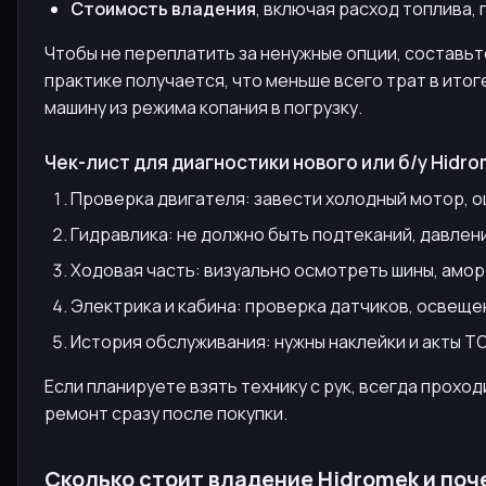
Стоимость владения
, включая расход топлива,
Чтобы не переплатить за ненужные опции, составьте
практике получается, что меньше всего трат в ито
машину из режима копания в погрузку.
Чек-лист для диагностики нового или б/у Hidr
Проверка двигателя: завести холодный мотор, 
Гидравлика: не должно быть подтеканий, давле
Ходовая часть: визуально осмотреть шины, амор
Электрика и кабина: проверка датчиков, освеще
История обслуживания: нужны наклейки и акты Т
Если планируете взять технику с рук, всегда прохо
ремонт сразу после покупки.
Сколько стоит владение Hidromek и по