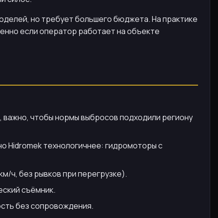
моделей, но требует большего бюджета. На практике
обенно если оператор работает на объекте
с., важно, чтобы нормы выбросов подходили региону
но Hidromek технологичнее: гидромоторы с
км/ч, без рывков при перегрузке).
еский съёмник.
ость без сопровождения.