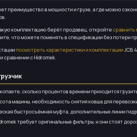
еет преимущество в мощности и грузе, а где можно сэкон
ов.
какую комплектацию берёт продавец, откройте
сравнить
лите, что можете поменять в спецификации без потери п
ктации
посмотреть характеристики и комплектации
JCB 4
и сравнении с Hidromek.
грузчик
копаете, сколько процентов времени приходится грузить 
ысота машины, необходимость снятия ковша для перевозк
еская быстросъёмная муфта, дополнительные линии гидра
romek требует оригинальные фильтры, и они стоят дорож