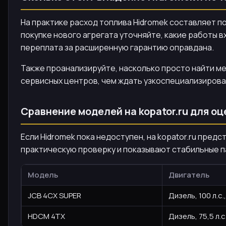
На практике расход топлива Hidromek составляет по
покупке нового агрегата уточняйте, какие работы в
переплата за расширенную гарантию оправдана.
Также проанализируйте, насколько просто найти ме
сервисных центров, чем ждать узкоспециализирова
Сравнение моделей на kopator.ru для о
Если Hidromek пока недоступен, на kopator.ru пред
практическую проверку и показывают стабильные п
Модель
Двигатель
JCB 4CX SUPER
Дизель, 100 л.с.,
HDCM 4TX
Дизель, 75,5 л.с