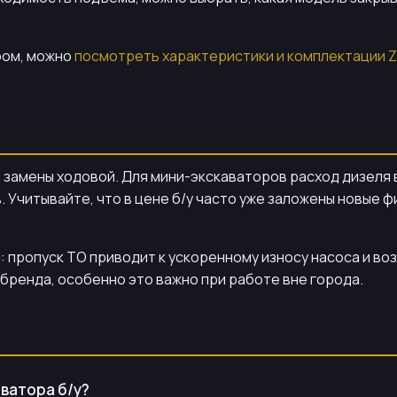
ром, можно
посмотреть характеристики и комплектации
 замены ходовой. Для мини-экскаваторов расход дизеля в
Учитывайте, что в цене б/у часто уже заложены новые ф
 пропуск ТО приводит к ускоренному износу насоса и воз
бренда, особенно это важно при работе вне города.
ватора б/у?