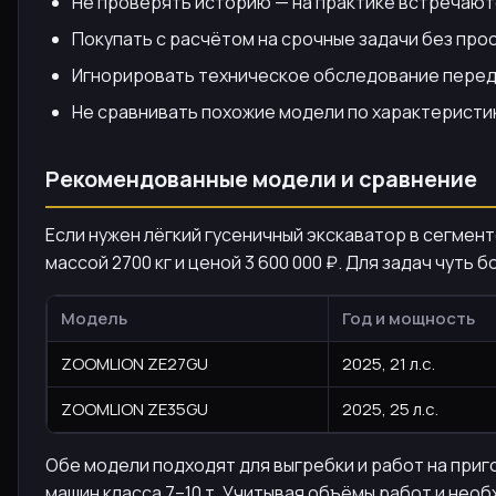
Не проверять историю — на практике встречаютс
Покупать с расчётом на срочные задачи без про
Игнорировать техническое обследование перед 
Не сравнивать похожие модели по характеристик
Рекомендованные модели и сравнение
Если нужен лёгкий гусеничный экскаватор в сегмент
массой 2700 кг и ценой 3 600 000 ₽. Для задач чут
Модель
Год и мощность
ZOOMLION ZE27GU
2025, 21 л.с.
ZOOMLION ZE35GU
2025, 25 л.с.
Обе модели подходят для выгребки и работ на приг
машин класса 7–10 т. Учитывая объёмы работ и нео