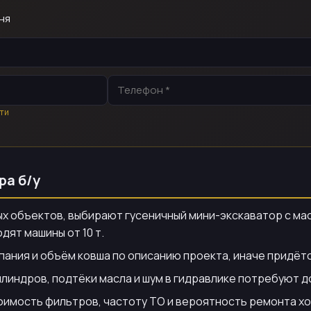
ня
ти
ра б/у
ых объектов, выбирают гусеничный мини-экскаватор с мас
дят машины от 10 т.
пания и объём ковша по описанию проекта, иначе придёт
илиндров, подтёки масла и шум в гидравлике потребуют 
оимость фильтров, частоту ТО и вероятность ремонта х