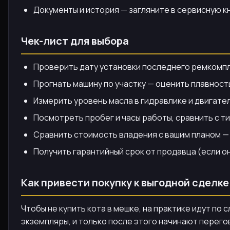
Документы и история — загляните в сервисную к
Чек-лист для выбора
Проверить дату установки последнего ремкомпл
Прогнать машину по участку — оценить плавност
Измерить уровень масла в гидравлике и двигате
Посмотреть пробег и часы работы, сравнить с т
Сравнить стоимость владения с вашим планом —
Получить гарантийный срок от продавца (если о
Как привести покупку к выгодной сделке
Чтобы не купить кота в мешке, на практике идут п
экземпляры, и только после этого начинают перего