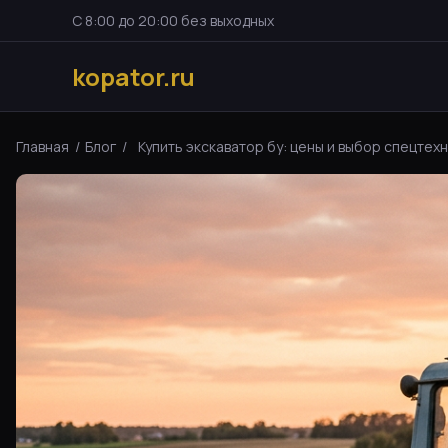
С 8:00 до 20:00 без выходных
kopator.ru
Главная
/
Блог
/
Купить экскаватор бу: цены и выбор спецтехни