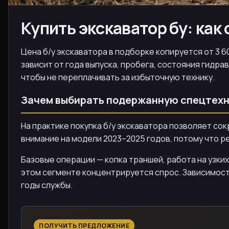
Купить экскаватор бу: как
Цена б/у экскаватора в подборке копируется от 3 6
зависит от года выпуска, пробега, состояния гидр
чтобы не переплачивать за избыточную технику.
Зачем выбирать подержанную спецтехн
На практике покупка б/у экскаватора позволяет с
внимание на модели 2023–2025 годов, потому что р
Базовые операции — копка траншей, работа на узких 
этом сегменте концентрируется спрос. Зависимост
годы службы.
ПОЛУЧИТЬ ПРЕДЛОЖЕНИЕ