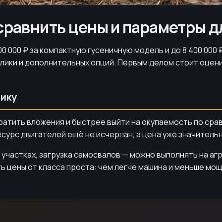
 сравнить цены и параметры 
00 000 ₽ за компактную гусеничную модель и до 8 400 000
авлики и дополнительных опций. Первым делом стоит оцен
ику
ократить вложения и быстрее выйти на окупаемость по с
есурс двигателей ещё не исчерпан, а цена уже значитель
участках, загрузка самосвалов — можно выполнять на агрег
ь цены от класса проста: чем легче машина и меньше мо