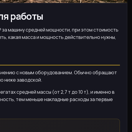
для работы
 ₽ за машину средней мощности, при этом стоимость
ить, какая масса и мощность действительно нужны,
равнению с новым оборудованием. Обычно обращают
но ниже заводской.
атах средней массы (от 2,7 т до 10 т), и именно в
щность, тем меньше накладные расходы за первые