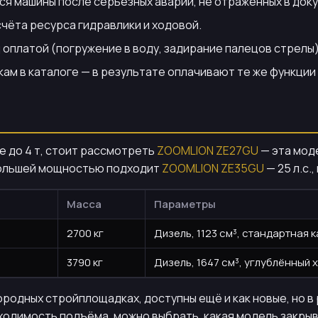
я машины после серьёзных аварий, не отражённых в док
счёта ресурса гидравлики и ходовой.
оплатой (погружение в воду, задирание палецов стрелы)
ам в каталоге — в результате оплачивают те же функции
е до 4 т, стоит рассмотреть
ZOOMLION ZE27GU
— эта моде
ь большей мощностью подходит
ZOOMLION ZE35GU
— 25 л.с.,
Масса
Параметры
2700 кг
Дизель, 1123 см³, стандартная 
3790 кг
Дизель, 1647 см³, углублённый 
ородных стройплощадках, доступны ещё и как новые, но в
бходимость подъёма, можно выбрать, какая модель закры