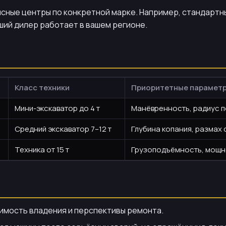
исные центры по конкретной марке. Например, стандарт
йший дилер работает в вашем регионе.
Класс техники
Приоритетные парамет
Мини-экскаватор до 4 т
Манёвренность, радиус п
Средний экскаватор 7–12 т
Глубина копания, размах
Техника от 15 т
Грузоподъёмность, мощно
оимость владения и перспективы ремонта.