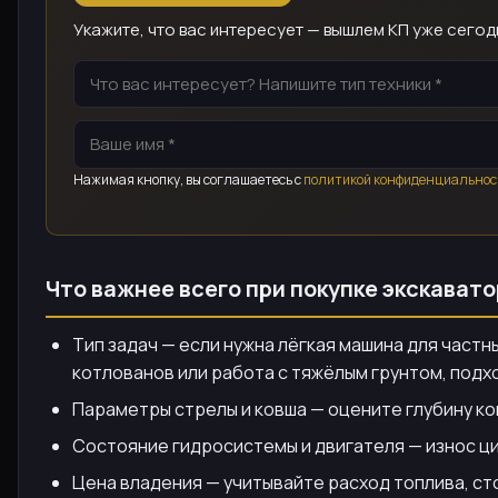
Укажите, что вас интересует — вышлем КП уже сегод
Нажимая кнопку, вы соглашаетесь с
политикой конфиденциальнос
Что важнее всего при покупке экскавато
Тип задач — если нужна лёгкая машина для частн
котлованов или работа с тяжёлым грунтом, подхо
Параметры стрелы и ковша — оцените глубину ко
Состояние гидросистемы и двигателя — износ ц
Цена владения — учитывайте расход топлива, ст