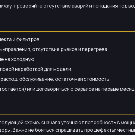
нижку, проверяйте отсутствие аварий и попадания под во
екта и фильтров.
ь управления, отсутствие рывков и перегрева.
ле на холодную.
иповой наработкой для модели.
 расход, обслуживание, остаточная стоимость.
н остаётся) или договориться о сервисе на первые месяц
о следующей схеме: сначала уточняют потребность в мощ
воры. Важно не бояться спрашивать про дефекты: честный