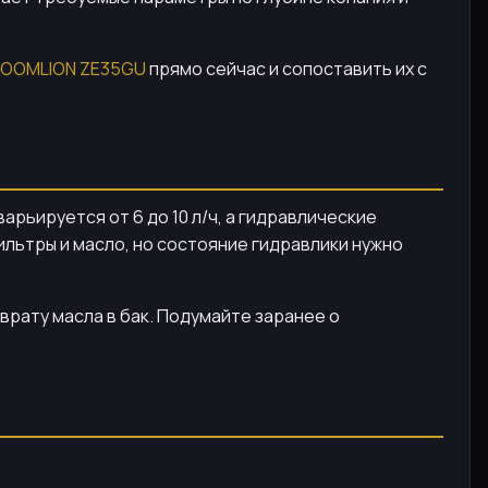
 ZOOMLION ZE35GU
прямо сейчас и сопоставить их с
арьируется от 6 до 10 л/ч, а гидравлические
ильтры и масло, но состояние гидравлики нужно
врату масла в бак. Подумайте заранее о