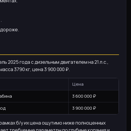
ументах.
.
 дороже.
ль 2025 года с дизельным двигателем на 21 л.с.,
 масса 3790 кг, цена 3 900 000 ₽.
Цена
кабина
3 600 000 ₽
ход
3 900 000 ₽
 рамках б/у их цена ощутимо ниже полноценных
вает требуемые параметры по глубине копания и