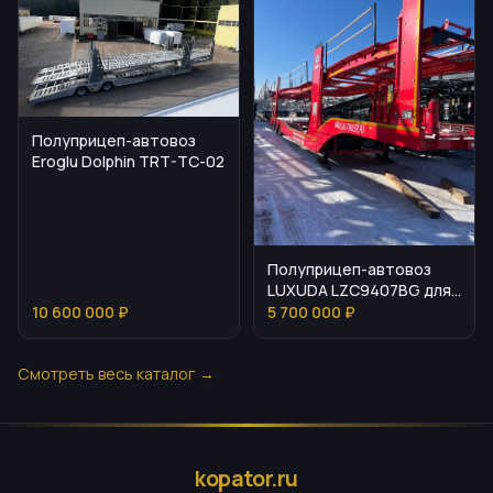
Полуприцеп-автовоз
Eroglu Dolphin TRT-TC-02
Полуприцеп-автовоз
LUXUDA LZC9407BG для
перевозки 8
10 600 000 ₽
5 700 000 ₽
автомобилей
Смотреть весь каталог →
kopator.ru