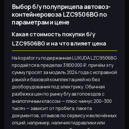
Выбор б/у полуприцепа автовоз-
контейнеровоза LZC9506BG по
параметрам и цене
Какая стоимость покупки б/у
LZC9506BG и на что влияет цена
На kopator.ru подержанная LUXUDA LZC9506BG
продаётся в пределах 3 800 000 ₽, причём эту
сумму просят за модель 2024 года с исправной
рамой и базовой комплектацией но без
дооборудования под электрику. Обычная
разбежка цен по рынку б/у автопоездов с
аналогичным классом — плюс-минус 200–300
тысяч — зависит от пробега, пакета
документов, отзывов по сервису и включённых
опций, например, наличия гидравлики или