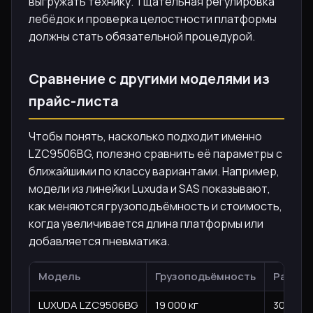
выгружать технику. Тщательная регулировка
лебёдок и проверка целостности платформы
должны стать обязательной процедурой.
Сравнение с другими моделями из
прайс-листа
Чтобы понять, насколько подходит именно
LZC9506BG, полезно сравнить её параметры с
ближайшими по классу вариантами. Например,
модели из линейки Luxuda и SAS показывают,
как меняются грузоподъёмность и стоимость,
когда увеличивается длина платформы или
добавляется пневматика.
Модель
Грузоподъёмность
Разреш
LUXUDA LZC9506BG
19 000 кг
30 000 к