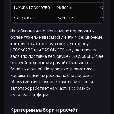
LUXUDA LZC9407BG
28 500 кг
40 000 
SAS QINGTE
24 000 кг
34 000 к
Из таблицы видно: если нужно перевозить
более тяжёлые автомобили или 4-секционные
контейнеры, стоит смотреть в сторону
LZC9407BG или SAS QINGTE, но для типовых
задач по доставке легковушек LZC9506BG с её
базовой подвеской и рамой оказывается
более выгодной. На практике пневматика
хороша в дальних рейсах, но она дороже в
обслуживании и сложнее настроить, если
автопарк работает на участках с разной
высотой платформ.
Критерии выбора и расчёт