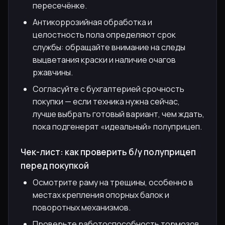
пересечёнке.
Антикоррозийная обработка и
целостность пола определяют срок
службы: обращайте внимание на следы
выцветания краски и наличие очагов
ржавчины.
Согласуйте с бухгалтерией срочность
покупки — если техника нужна сейчас,
лучше выбрать готовый вариант, чем ждать,
пока подгенерят «идеальный» полуприцеп.
Чек-лист: как проверить б/у полуприцеп
перед покупкой
Осмотрите раму на трещины, особенно в
местах крепления опорных балок и
поворотных механизмов.
Проверьте работоспособность тормозов