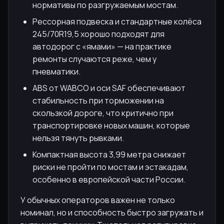
нормативы по разгружаемым мостам.
Рессорная подвеска и стандартные колёса
245/70R19,5 хорошо подходят для
автодорог с «ямами» — на практике
ремонты случаются реже, чем у
пневматики.
ABS от WABCO и оси SAF обеспечивают
стабильность при торможении на
скользкой дороге, что критично при
транспортировке новых машин, которые
нельзя тянуть рывками.
Компактная высота 3,99 метра снижает
риски не пройти по мостам и эстакадам,
особенно в европейской части России.
У обычных операторов важен не только
номинал, но и способность быстро загружать и