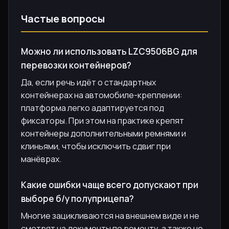
Частые вопросы
Можно ли использовать LZC9506BG для
перевозки контейнеров?
Да, если речь идёт о стандартных
контейнерах на автомобиле-креплении:
платформа легко адаптируется под
фиксаторы. При этом на практике крепят
контейнеры дополнительными ремнями и
клиньями, чтобы исключить сдвиг при
манёврах.
Какие ошибки чаще всего допускают при
выборе б/у полуприцепа?
Многие зацикливаются на внешнем виде и не
смотрят на документы по ремонту, а также не