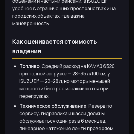
объёмами и частыми рейсами, а ISUZU Elf
удобнее в ограниченных пространствах и на
городских объектах, где важна
манёвренность.
Как оценивается стоимость
владения
Топливо.
Средний расход на КАМАЗ 6520
при полной загрузке — 28–35 л/100 км, у
ISUZU Elf — 22–28 л, но моторы меньшей
мощности быстрее изнашиваются при
перегрузках.
Техническое обслуживание.
Резерв по
сервису: гидравлика и шасси должны
обслуживаться один раз в 6 месяцев,
линеарное натяжение ленты проверяем