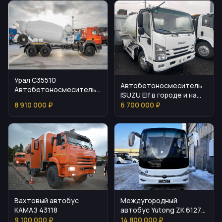
Урал С35510
Автобетоносмеситель
Автобетоносмеситель
ISUZU Elf в городе и на
для транспортировки и
стройке
8 910 000 ₽
6 700 000 ₽
подачи бетона
Вахтовый автобус
Междугородный
КАМАЗ 43118
автобус Yutong ZK 6127
HQ
9 100 000 ₽
14 800 000 ₽