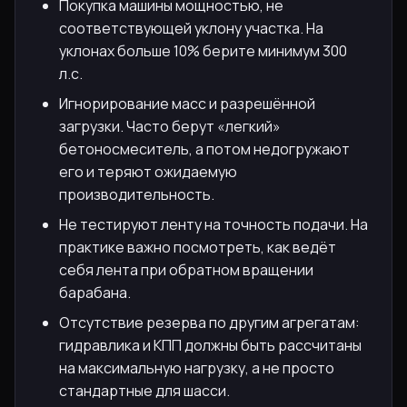
Покупка машины мощностью, не
соответствующей уклону участка. На
уклонах больше 10% берите минимум 300
л.с.
Игнорирование масс и разрешённой
загрузки. Часто берут «легкий»
бетоносмеситель, а потом недогружают
его и теряют ожидаемую
производительность.
Не тестируют ленту на точность подачи. На
практике важно посмотреть, как ведёт
себя лента при обратном вращении
барабана.
Отсутствие резерва по другим агрегатам:
гидравлика и КПП должны быть рассчитаны
на максимальную нагрузку, а не просто
стандартные для шасси.