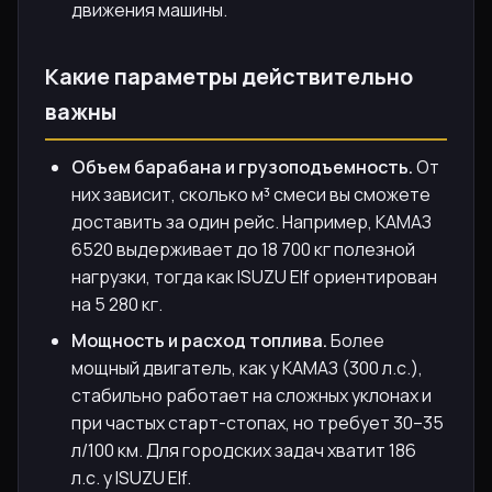
движения машины.
Какие параметры действительно
важны
Объем барабана и грузоподъемность.
От
них зависит, сколько м³ смеси вы сможете
доставить за один рейс. Например, КАМАЗ
6520 выдерживает до 18 700 кг полезной
нагрузки, тогда как ISUZU Elf ориентирован
на 5 280 кг.
Мощность и расход топлива.
Более
мощный двигатель, как у КАМАЗ (300 л.с.),
стабильно работает на сложных уклонах и
при частых старт-стопах, но требует 30–35
л/100 км. Для городских задач хватит 186
л.с. у ISUZU Elf.