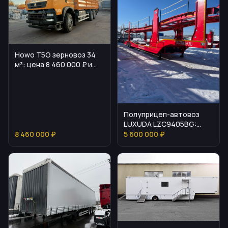
Howo T5G зерновоз 34
м³: цена 8 460 000 ₽ и
особенности
Полуприцеп-автовоз
LUXUDA LZC9405BG:
обзор и характеристики
8 460 000 ₽
5 600 000 ₽