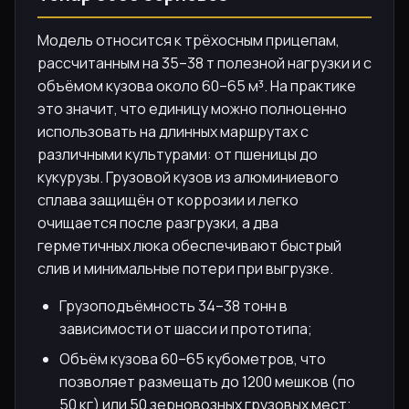
Модель относится к трёхосным прицепам,
рассчитанным на 35–38 т полезной нагрузки и с
объёмом кузова около 60–65 м³. На практике
это значит, что единицу можно полноценно
использовать на длинных маршрутах с
различными культурами: от пшеницы до
кукурузы. Грузовой кузов из алюминиевого
сплава защищён от коррозии и легко
очищается после разгрузки, а два
герметичных люка обеспечивают быстрый
слив и минимальные потери при выгрузке.
Грузоподъёмность 34–38 тонн в
зависимости от шасси и прототипа;
Объём кузова 60–65 кубометров, что
позволяет размещать до 1200 мешков (по
50 кг) или 50 зерновозных грузовых мест;