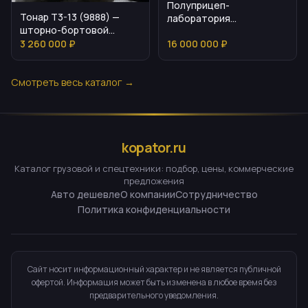
Полуприцеп-
Тонар T3-13 (9888) —
лаборатория
шторно-бортовой
МОСДИЗАЙНМАШ для
грузовой автопоезд
3 260 000 ₽
16 000 000 ₽
медицинских выездов
Смотреть весь каталог →
kopator.ru
Каталог грузовой и спецтехники: подбор, цены, коммерческие
предложения
Авто дешевле
О компании
Сотрудничество
Политика конфиденциальности
Сайт носит информационный характер и не является публичной
офертой. Информация может быть изменена в любое время без
предварительного уведомления.