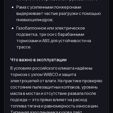
Рама с усиленными лонжеронами
выдерживает частые разгрузки с помощью
пневмоцилиндров;
Газобаллонное или электрическое
подсветка, три оси с барабанными
тормозами и ABS для устойчивости на
трассе.
Что важно в эксплуатации
В условиях российского климата надёжны
тормоза с узлом WABCO и защита
электроцепей от влаги. На практике проверяю
состояние пылезащитных колпаков, уровень
масла в мостах и отсутствие развала после
подседа — это прямо влияет на расход
топлива тягача и равномерность износа шин.
Типичная аэродинамика кузова даёт