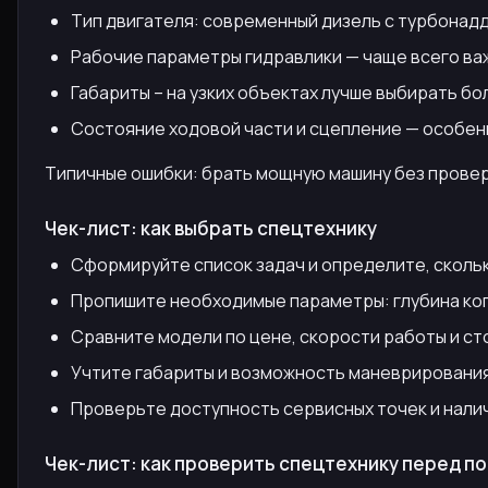
Тип двигателя: современный дизель с турбонад
Рабочие параметры гидравлики — чаще всего ва
Габариты – на узких объектах лучше выбирать б
Состояние ходовой части и сцепление — особен
Типичные ошибки: брать мощную машину без провер
Чек-лист: как выбрать спецтехнику
Сформируйте список задач и определите, скольк
Пропишите необходимые параметры: глубина коп
Сравните модели по цене, скорости работы и с
Учтите габариты и возможность маневрирования
Проверьте доступность сервисных точек и нали
Чек-лист: как проверить спецтехнику перед п