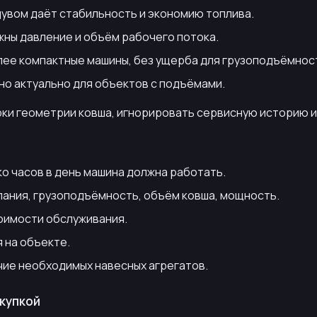
дувом даёт стабильность и экономию топлива.
жны давление и объём рабочего потока.
олее компактные машины, без ущерба для грузоподъёмнос
но актуально для объектов с подъёмами.
ки геометрии ковша, игнорировать сервисную историю и 
о часов в день машина должна работать.
ания, грузоподъёмность, объём ковша, мощность.
тоимости обслуживания.
 на объекте.
чие необходимых навесных агрегатов.
окупкой