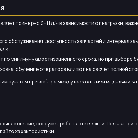
ия
авляет примерно 9–11 л/ч в зависимости от нагрузки; важ
го обслуживания, доступность запчастей и интервал зам
али.
 по минимуму амортизационного срока, но при выборе б
ховка, обучение оператора влияют на расчёт полной ст
тим пунктам при выборе между несколькими моделями, ч
овка, копание, погрузка, работа с навеской. Нельзя ори
ывайте характеристики: