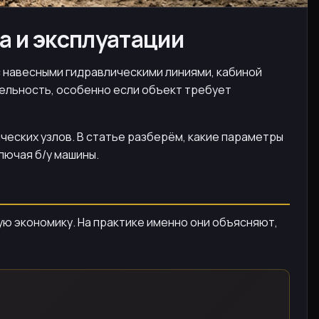
а и эксплуатации
 с навесными гидравлическими линиями, кабиной
ельность, особенно если объект требует
ческих узлов. В статье разберём, какие параметры
лючая б/у машины.
ю экономику. На практике именно они объясняют,