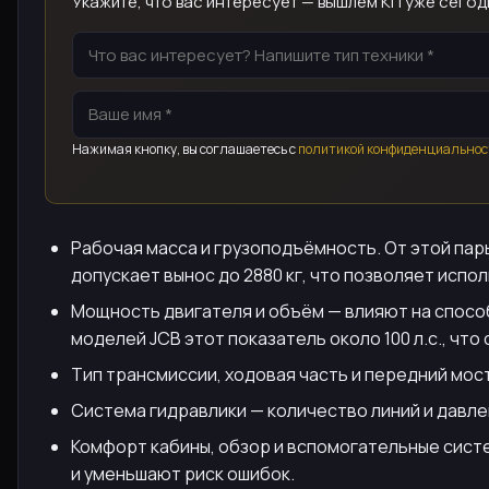
Укажите, что вас интересует — вышлем КП уже сегод
Нажимая кнопку, вы соглашаетесь с
политикой конфиденциальнос
Рабочая масса и грузоподъёмность. От этой пар
допускает вынос до 2880 кг, что позволяет испо
Мощность двигателя и объём — влияют на спосо
моделей JCB этот показатель около 100 л.с., что
Тип трансмиссии, ходовая часть и передний мост
Система гидравлики — количество линий и давле
Комфорт кабины, обзор и вспомогательные сист
и уменьшают риск ошибок.