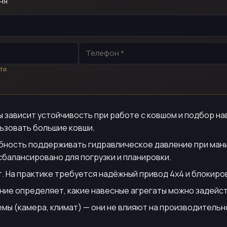
ня
ти
ы зависит устойчивость при работе с ковшом и подбор н
льзовать большие ковши.
бность поддерживать гидравлическое давление при мани
 сбалансировано для погрузки и планировки.
. На практике требуется надёжный привод 4х4 и блокиров
ние определяет, какие навесные агрегаты можно задейс
емы (камера, климат) — они не влияют на производитель