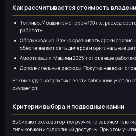
Как рассчитывается стоимость владен
Топливо. У машин с мотором 100 л.с. расход сост
работать.
Обслуживание. Важно сравнивать сроки сервисно
обеспечивают сеть дилеров и оригинальные дет
Амортизация. Машины 2025-го года ещё работают
Дополнительные расходы. Покупка навески, стра
Рекомендую на практике вести табличный учёт по э
окупается.
Критерии выбора и подводные камни
Выбирают экскаватор-погрузчик по задачам: планир
типы ковшей и гидролиний доступны. При этом учит