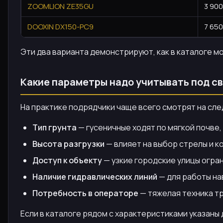
ZOOMLION ZE35GU
3 900
DOOXIN DX150-PC9
7 650
Эти два варианта демонстрируют, как в каталоге м
Какие параметры надо учитывать под с
На практике подрядчики чаще всего смотрят на сл
Тип грунта
— гусеничные ходят по мягкой почве,
Высота разгрузки
— влияет на выбор стрелы и к
Доступ к объекту
— узкие городские улицы огра
Наличие гидравлических линий
— для работы нав
Потребность в операторе
— тяжелая техника т
Если в каталоге рядом с характеристиками указаны