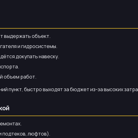
т выдержать объект.
гателя и гидросистемы.
дётся докупать навеску.
нспорта.
й объем работ.
ий пункт, быстро выходят за бюджет из-за высоких затра
кой
ремонтах.
и подтеков, люфтов).