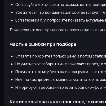
Согласуйте моточасы и по возможности проверь
Убедитесь, что документация соответствует те
Если техника б/у, попросите показать актуальны
Даже если каталог предлагает новую модель, важны
Частые ошибки при подборе
Ставят в приоритет только цену, а потом сталки
Не учитывают габариты и не замеряют проезд к 
Покупают технику без анализа загрузки — в итог
Идут на компромисс с мощностью, а потом не за
Игнорируют требования операторов к комфорту 
Как использовать каталог спецтехники