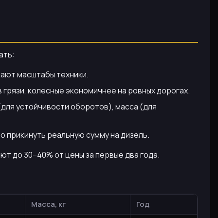
ать:
тдают масштабы техники.
 грязи, колесные экономичнее на ровных дорогах.
для устойчивости оборотов), масса (для
о прикинуть реальную сумму на дизель.
ют до 30–40% от цены за первые два года.
Масса, кг
Год