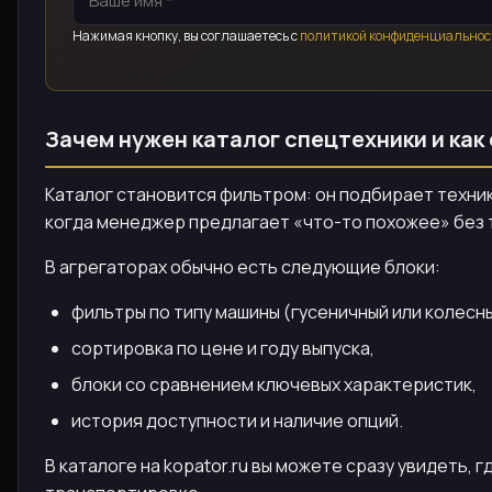
Нажимая кнопку, вы соглашаетесь с
политикой конфиденциальнос
Зачем нужен каталог спецтехники и как
Каталог становится фильтром: он подбирает технику
когда менеджер предлагает «что-то похожее» без т
В агрегаторах обычно есть следующие блоки:
фильтры по типу машины (гусеничный или колесны
сортировка по цене и году выпуска,
блоки со сравнением ключевых характеристик,
история доступности и наличие опций.
В каталоге на kopator.ru вы можете сразу увидеть,