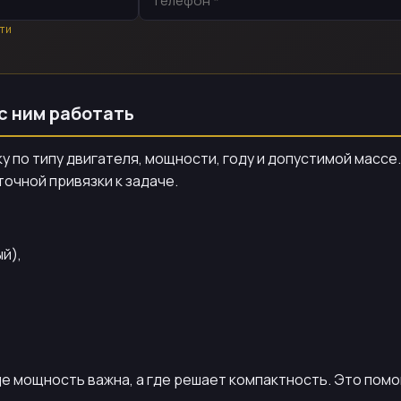
ти
 с ним работать
 по типу двигателя, мощности, году и допустимой массе.
очной привязки к задаче.
й),
 где мощность важна, а где решает компактность. Это пом