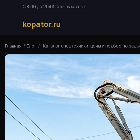
С 8:00 до 20:00 без выходных
kopator.ru
Главная
/
Блог
/
Каталог спецтехники: цены и подбор по задач