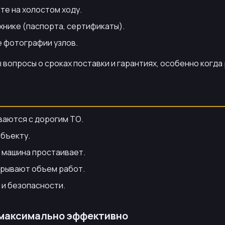
те на холостом ходу.
хнике (паспорта, сертификаты).
е фотографии узлов.
 вопросы о сроках поставки и гарантиях, особенно когда
ваются с дорогим ТО.
объекту.
е машина простаивает.
крывают объем работ.
и безопасности.
 максимально эффективно