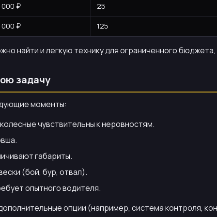
 000 ₽
25
 000 ₽
125
ожно найти и легкую технику для ограниченного бюджета
вою задачу
едующие моменты:
 колесные чувствительны к неровностям.
овша.
ничивают габариты.
ески (бой, бур, отвал).
ребует опытного водителя.
 дополнительные опции (например, система контроля, кон