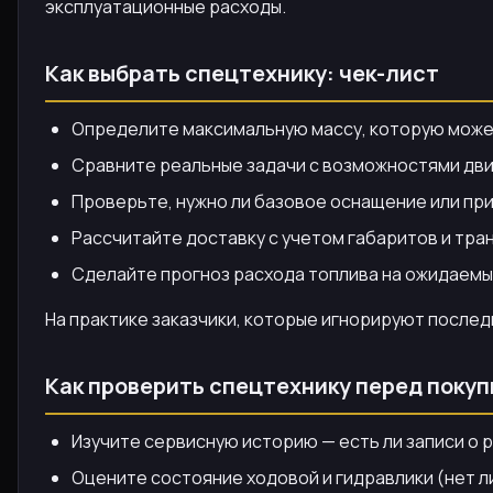
эксплуатационные расходы.
Как выбрать спецтехнику: чек-лист
Определите максимальную массу, которую може
Сравните реальные задачи с возможностями дви
Проверьте, нужно ли базовое оснащение или при
Рассчитайте доставку с учетом габаритов и тра
Сделайте прогноз расхода топлива на ожидаемы
На практике заказчики, которые игнорируют последн
Как проверить спецтехнику перед покуп
Изучите сервисную историю — есть ли записи о 
Оцените состояние ходовой и гидравлики (нет л