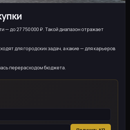
купки
и — до 27 750 000 ₽. Такой диапазон отражает
ходят для городских задач, а какие — для карьеров
нулась перерасходом бюджета.
Получить КП