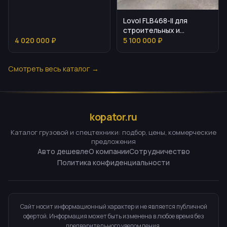
Lovol FLB468-II для
строительных и
дорожных работ
4 020 000 ₽
5 100 000 ₽
Смотреть весь каталог →
kopator.ru
Каталог грузовой и спецтехники: подбор, цены, коммерческие
предложения
Авто дешевле
О компании
Сотрудничество
Политика конфиденциальности
Сайт носит информационный характер и не является публичной
офертой. Информация может быть изменена в любое время без
предварительного уведомления.