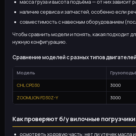
масса груза и высота подъёма — от них зависит р
наличие сервиса и запчастей, особенно если ре
совместимость с навесным оборудованием (посл
Чтобы сравнить модели и понять, какая подходит д
нужную конфигурацию.
Сравнение моделей с разных типов двигателе
Модель
Грузоподъё
CHL CPD30
3000
ZOOMLION FD30Z-Y
3000
Как проверяют б/у вилочные погрузчики
осмотреть ходовую часть: нет ли утечек масла 