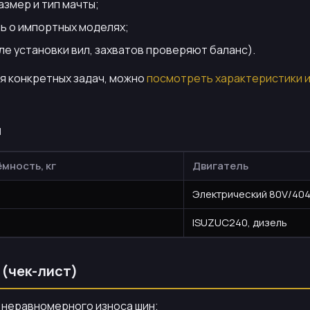
азмер и тип мачты;
чь о импортных моделях;
е установки вил, захватов проверяют баланс).
ля конкретных задач, можно
посмотреть характеристики 
й
мность, кг
Двигатель
Электрический 80V/40
ISUZUC240, дизель
 (чек-лист)
и неравномерного износа шин;