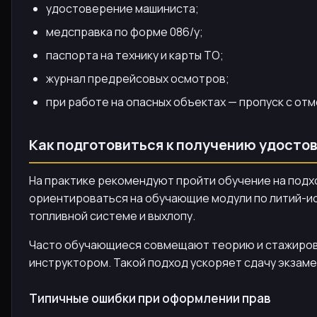
удостоверение машиниста;
медсправка по форме 086/у;
паспорта на технику и карты ТО;
журнал предрейсовых осмотров;
при работе на опасных объектах — пропуск с отм
Как подготовиться к получению удосто
На практике рекомендуют пройти обучение на подх
ориентироваться на обучающие модули по литий-ио
топливной системе и выхлопу.
Часто обучающиеся совмещают теорию и стажировку
инструктором. Такой подход ускоряет сдачу экзаме
Типичные ошибки при оформлении прав