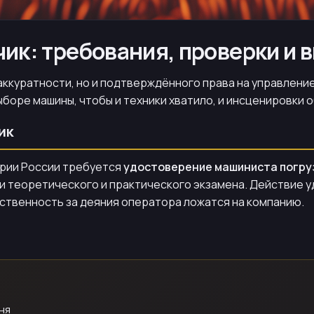
чик: требования, проверки и 
ккуратности, но и подтверждённого права на управление.
ыборе машины, чтобы и техники хватило, и инсценировки 
ик
ории России требуется
удостоверение машиниста погру
ачи теоретического и практического экзамена. Действие
тственность за деяния оператора ложатся на компанию.
ня