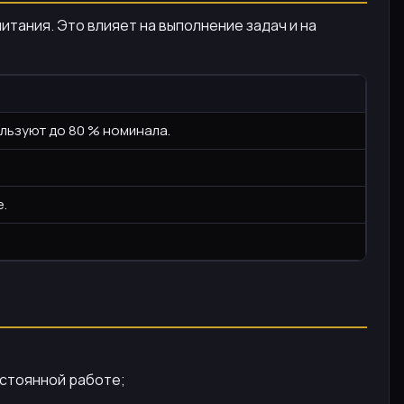
тания. Это влияет на выполнение задач и на
ользуют до 80 % номинала.
е.
остоянной работе;