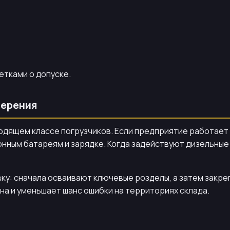
етками о допуске.
верения
одящем классе погрузчиков. Если предприятие работает
нным батареям и зарядке. Когда задействуют дизельные 
: сначала осваивают ключевые розделы, а затем закрепл
на и уменьшает шанс ошибки на территориях склада.