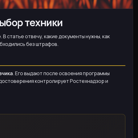
выбор техники
 В статье отвечу, какие документы нужны, как
обходились без штрафов.
зчика
. Его выдают после освоения программы
 удостоверения контролирует Ростехнадзор и