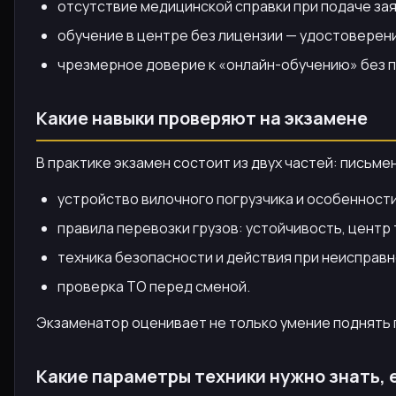
отсутствие медицинской справки при подаче зая
обучение в центре без лицензии — удостоверен
чрезмерное доверие к «онлайн-обучению» без пр
Какие навыки проверяют на экзамене
В практике экзамен состоит из двух частей: письме
устройство вилочного погрузчика и особенности
правила перевозки грузов: устойчивость, центр
техника безопасности и действия при неисправн
проверка ТО перед сменой.
Экзаменатор оценивает не только умение поднять г
Какие параметры техники нужно знать, 