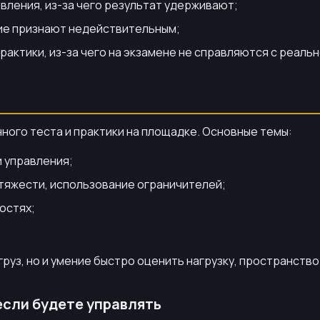
вления, из-за чего результат удерживают;
ие признают недействительным;
актики, из-за чего на экзамене не справляются с реальн
нного теста и практики на площадке. Основные темы:
 управления;
 тяжести, использование ограничителей;
остях;
руз, но и умение быстро оценить нагрузку, пространств
если будете управлять