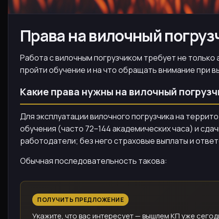
Права на вилочный погруз
Работа с вилочным погрузчиком требует не только а
пройти обучение и на что обращать внимание при в
Какие права нужны на вилочный погрузч
Для эксплуатации вилочного погрузчика на террит
обучения (часто 72–144 академических часа) и сд
работодатели; без него страховые выплаты и отве
Обычная последовательность такова:
ПОЛУЧИТЬ ПРЕДЛОЖЕНИЕ
Укажите, что вас интересует — вышлем КП уже сегод