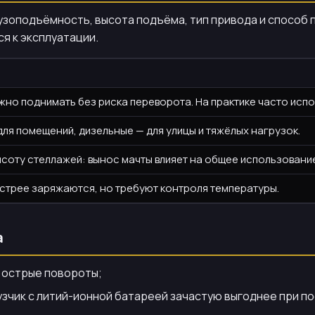
зоподъёмность, высота подъёма, тип привода и способ пи
я к эксплуатации.
жно поднимать без риска переворота. На практике часто исп
ля помещений, дизельные — для улицы и тяжёлых нагрузок.
соту стеллажей: вынос мачты влияет на общее использовани
стрее заряжаются, но требуют контроля температуры.
а
и острые повороты;
зчик с литий-ионной батареей зачастую выгоднее при п