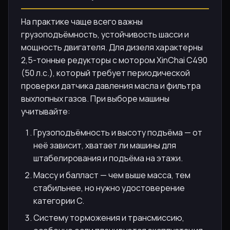
На практике чаще всего важны
грузоподъёмность, устойчивость шасси и
мощность двигателя. Для дизеля характерны
2,5-тонные редукторы с мотором XinChai C490
(50 л.с.), который требует периодической
проверки датчика давления масла и фильтра
выхлопных газов. При выборе машины
учитывайте:
Грузоподъёмность и высоту подъёма — от
неё зависит, хватает ли машины для
штабелирования и подъёма на этажи.
Массу и балласт — чем выше масса, тем
стабильнее, но нужно удостоверение
категории C.
Систему торможения и трансмиссию,