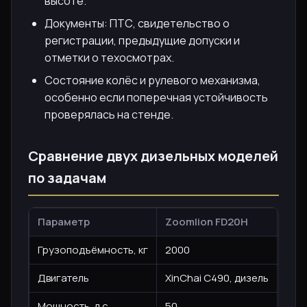
высоте.
Документы: ПТС, свидетельство о
регистрации, предыдущие допуски и
отметки о техосмотрах.
Состояние колёс и рулевого механизма,
особенно если поперечная устойчивость
проверялась на стенде.
Сравнение двух дизельных моделей
по задачам
Параметр
Zoomlion FD20H
ZOO
Грузоподъёмность, кг
2000
250
Двигатель
XinChai C490, дизель
XinC
Мощность, л.с.
50
50