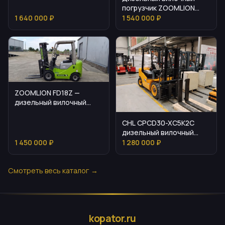
погрузчик ZOOMLION
FD15Z
1 640 000 ₽
1 540 000 ₽
ZOOMLION FD18Z —
дизельный вилочный
погрузчик на 1,8 т
CHL CPCD30-XC5K2C
дизельный вилочный
погрузчик: описание и
1 450 000 ₽
1 280 000 ₽
параметры
Смотреть весь каталог →
kopator.ru