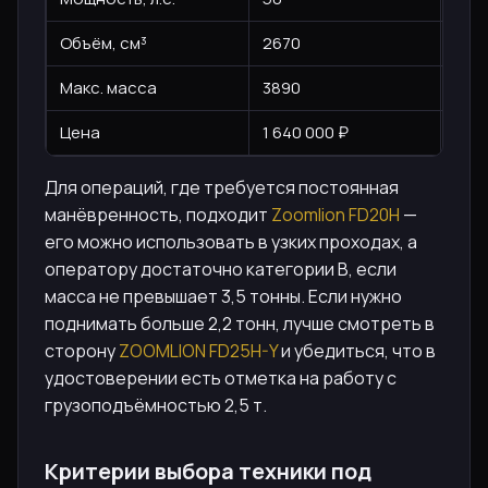
Объём, см³
2670
267
Макс. масса
3890
380
Цена
1 640 000 ₽
1 70
Для операций, где требуется постоянная
манёвренность, подходит
Zoomlion FD20H
—
его можно использовать в узких проходах, а
оператору достаточно категории B, если
масса не превышает 3,5 тонны. Если нужно
поднимать больше 2,2 тонн, лучше смотреть в
сторону
ZOOMLION FD25H-Y
и убедиться, что в
удостоверении есть отметка на работу с
грузоподъёмностью 2,5 т.
Критерии выбора техники под