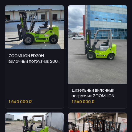
ZOOMLION FD20H
вилочный погрузчик 2000
кг
Дизельный вилочный
погрузчик ZOOMLION
FD15Z
1 640 000 ₽
1 540 000 ₽