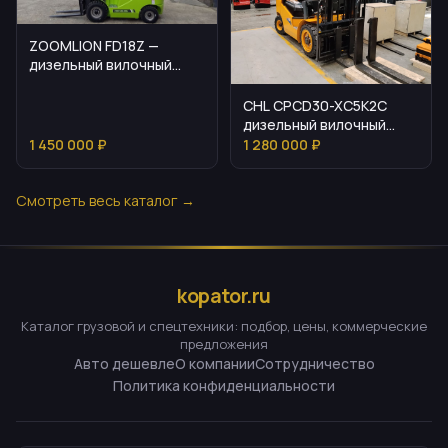
ZOOMLION FD18Z —
дизельный вилочный
погрузчик на 1,8 т
CHL CPCD30-XC5K2C
дизельный вилочный
погрузчик: описание и
1 450 000 ₽
1 280 000 ₽
параметры
Смотреть весь каталог →
kopator.ru
Каталог грузовой и спецтехники: подбор, цены, коммерческие
предложения
Авто дешевле
О компании
Сотрудничество
Политика конфиденциальности