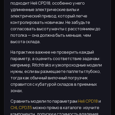
подходит Heli CPD18, особенно у него
удлиненные электрические вилы и
электрический привод, который легче
контролировать новичкам. Не забудьте
согласовать высоту мачты с расстоянием до
потолка — она должна быть меньше, чем
высота склада.
На практике важнее не проверить каждый
параметр, а оценить соответствие задачам:
например, Ritchtraks и узкопроходные модели
нужны, если вы размещаете паллеты глубоко,
тогда как обычный вилочный погрузчик
справится с кубатурой складов в приемных
зонах.
Сравнить модели по параметрам
Heli CPD18
и
CHL CPD35
можно прямо в каталоге: изучите
компоненты, допуски и стоимость владения,