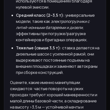
используются в помещениях благодаря
нулевой эмиссии.
Средний класс (2–3,5 т):
универсальные
модели, такие как
электропогрузчики с
литий-ионными батареями и дизели
,
эффективны при погрузке/разгрузке
контейнеров и бригадных операциях.
Тяжелые (свыше 3,5 т):
ставка делается на
дизельные шасси с усиленной рамой, они
выдерживают постоянные подъемы на
внешних площадках и заменяют автокраны
при сборке конструкций.
Оцените, какие именно манипуляции
ожидаются: частые повороты на узких
проходах требуют хорошей маневренности и
малой длины базовой части, а складирование
на высоту >3,5 м — устойчивой мачты и