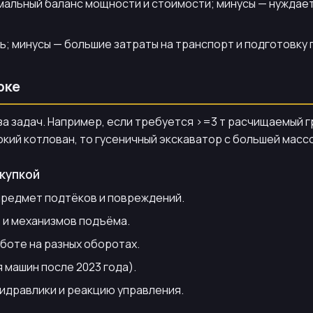
мальный баланс мощности и стоимости; минусы — нуждает
ь; минусы — большие затраты на транспорт и подготовку
рке
а задач. Например, если требуется >=3 т расчищаемый г
бокий котлован, то гусеничный экскаватор с большей мас
окупкой
 предмет подтёков и повреждений.
 и механизмов подъёма.
аботе на разных оборотах.
машин после 2023 года).
идравлики и реакцию управления.