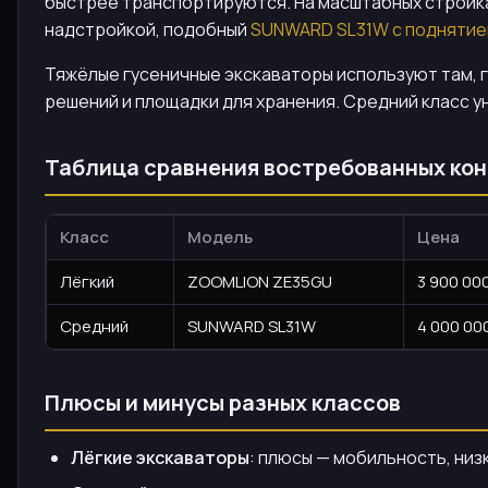
быстрее транспортируются. На масштабных стройках
надстройкой, подобный
SUNWARD SL31W с поднятием
Тяжёлые гусеничные экскаваторы используют там, г
решений и площадки для хранения. Средний класс у
Таблица сравнения востребованных ко
Класс
Модель
Цена
Лёгкий
ZOOMLION ZE35GU
3 900 00
Средний
SUNWARD SL31W
4 000 00
Плюсы и минусы разных классов
Лёгкие экскаваторы
: плюсы — мобильность, низ