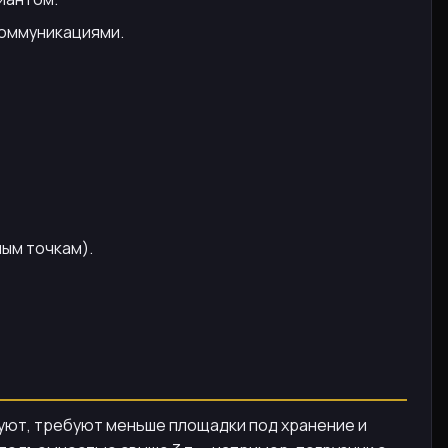
коммуникациями.
ным точкам).
руют, требуют меньше площадки под хранение и