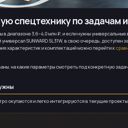
ую спецтехнику по задачам 
 в диапазоне 3,6–4,0 млн ₽, и если нужны универсальные
ный универсал SUNWARD SL31W, в свою очередь, доступен з
ения характеристик и комплектаций можно перейти к
срав
аны, на какие параметры смотреть под конкретную задачу
нужны
тро окупаются и легко интегрируются в текущие проекты