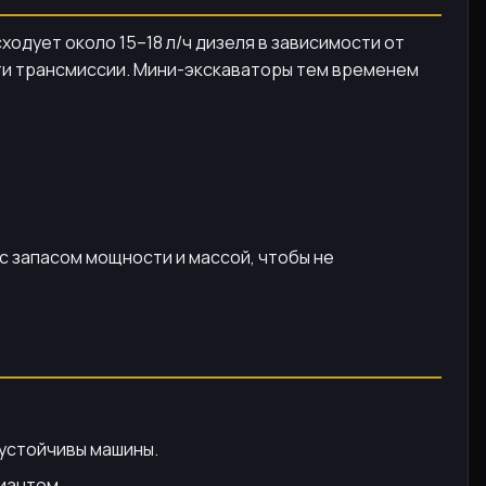
сходует около 15–18 л/ч дизеля в зависимости от
сти трансмиссии. Мини-экскаваторы тем временем
с запасом мощности и массой, чтобы не
 устойчивы машины.
иантом.