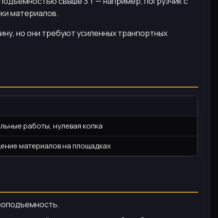
подъемностью свыше 3 т — например, погрузчик с
зки материалов.
ину, но они требуют усиленных транпортных
льные работы, нулевая копка
щение материалов на площадках
узоподъемность.