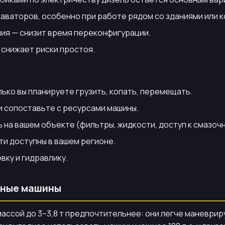
скаваторов, особенно при работе рядом со зданиями или 
ия — снизит время переконфигурации.
 снижает риски простоя.
ько вы планируете грузить, копать, перемещать.
 и сопоставьте с ресурсами машины.
 на вашем объекте (фильтры, жидкости, доступ к смазоч
ти доступны в вашем регионе.
вку и гидравлику.
етные машины
массой до 3–3,8 т предпочтительнее: они легче маневри