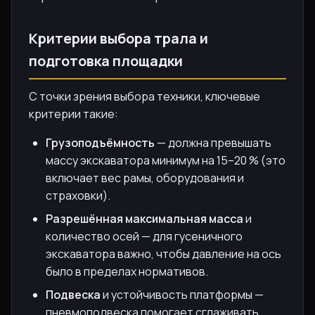
Критерии выбора трала и
подготовка площадки
С точки зрения выбора техники, ключевые
критерии такие:
Грузоподъёмность
— должна превышать
массу экскаватора минимум на 15–20 % (это
включает вес рамы, оборудования и
страховки).
Разрешённая максимальная масса
и
количество осей — для гусеничного
экскаватора важно, чтобы давление на ось
было в пределах нормативов.
Подвеска
и устойчивость платформы —
пневмоподвеска помогает сглаживать