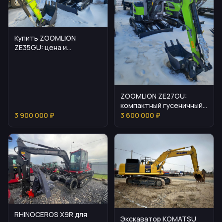
Купить ZOOMLION
ZE35GU: цена и
основные особенности
ZOOMLION ZE27GU:
компактный гусеничный
экскаватор для узких
3 900 000 ₽
3 600 000 ₽
мест
RHINOCEROS X9R для
Экскаватор KOMATSU