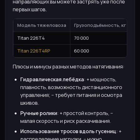
направляющих вы можете застрять уже после
первых шагов.
Модель тяжеловоза
Грузоподъёмность, кг
Ра
Titan 226T4
70 000
87
Titan 226T4RP
60 000
74
Плюсы и минусы разных методов натягивания:
Гидравлическая лебёдка
: + мощность,
плавность, возможность дистанционного
управления; − требует питания и осмотра
шкивов.
Ручные ролики
: + простой контроль, −
малая скорость и риск раскачивания.
Использование тросов вдоль гусениц
: +
распределение нагрузки, − нужно